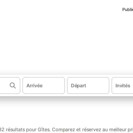
Publi
à Valmeinier
Arrivée
Départ
Invités
·
·
·
·
Gîtes et locations de vacances
Alpes
France
Alpes francaises
32 résultats pour Gîtes. Comparez et réservez au meilleur pri