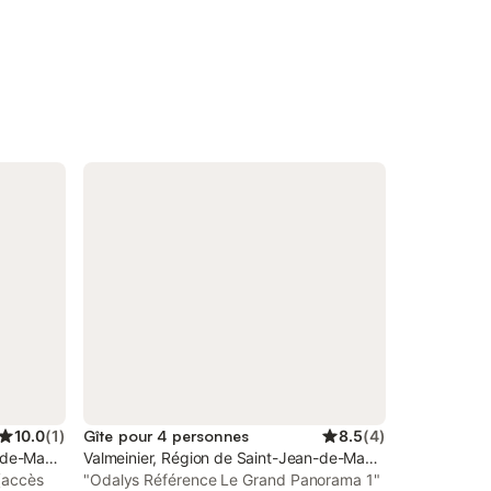
10.0
(
1
)
Gîte pour 4 personnes
8.5
(
4
)
n-de-Maurienne
Valmeinier, Région de Saint-Jean-de-Maurienne
(accès
"Odalys Référence Le Grand Panorama 1"