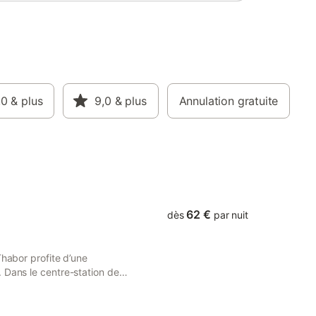
es à
e du
s et
ons.
onnées, à
bor" et
imité de
,0
& plus
9,0
& plus
Annulation gratuite
n séjour
62 €
dès
par nuit
Thabor profite d’une
 Dans le centre-station de
le se trouve perchée sur les
ments : Chamois, Elan,
 d’une structure unique