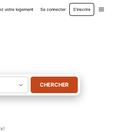
ez votre logement
Se connecter
S'inscrire
CHERCHER
·
·
Rhône-Alpes
Savoie
Gîtes à Valmeinier
x!