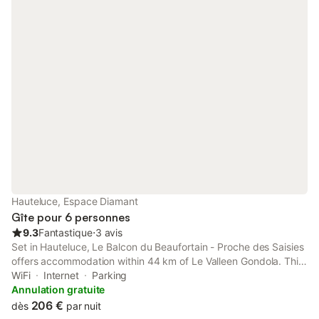
Hauteluce, Espace Diamant
Gîte pour 6 personnes
9.3
Fantastique
⋅
3 avis
Set in Hauteluce, Le Balcon du Beaufortain - Proche des Saisies
offers accommodation within 44 km of Le Valleen Gondola. This
apartment provides free private parking, a concierge service
WiFi
Internet
Parking
and free WiFi.
Annulation gratuite
206 €
dès
par nuit