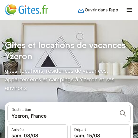
Ouvrir dans l’app
Gîtes et locations de vacances
Yzeron
gîtes, locations, résidences de vacances,
appartements et campings à Yzeron et ses
environs
Destination
Yzeron, France
Arrivée
Départ
sam. 08/08
sam. 15/08