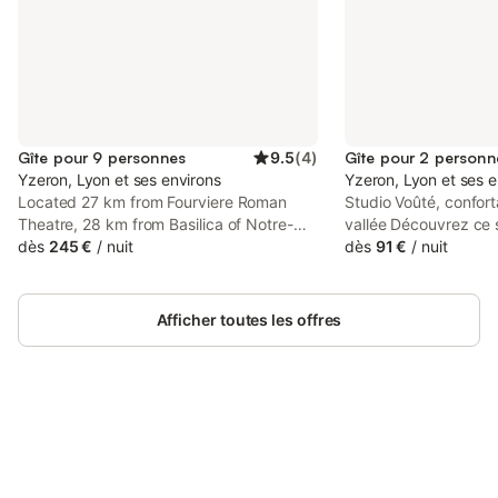
Gîte pour 9 personnes
9.5
(
4
)
Gîte pour 2 personn
Yzeron, Lyon et ses environs
Yzeron, Lyon et ses e
Located 27 km from Fourviere Roman
Studio Voûté, confort
Theatre, 28 km from Basilica of Notre-
vallée Découvrez ce 
Dame de Fourviere and 29 km from
dès
245 €
/
nuit
fonctionnel, idéal pou
dès
91 €
/
nuit
Musée Miniature et Cinéma, Le refuge
couple ou un déplace
d'Yzeron, gite autonome en pleine forêt
Vous profiterez d'un 
pour 8 personnes provides
agréable terrasse off
Afficher toutes les offres
accommodation set in Yzeron.
sur la vallée, parfait
café ou simplement 
L'espace nuit est co
simples pouvant être
afin de former un conf
Connectez-vous et économisez
Size. N'hésitez pas à
Se connecter
jusqu'à 10% sur nos logements.
préférence avant votr
kitchenette est équip