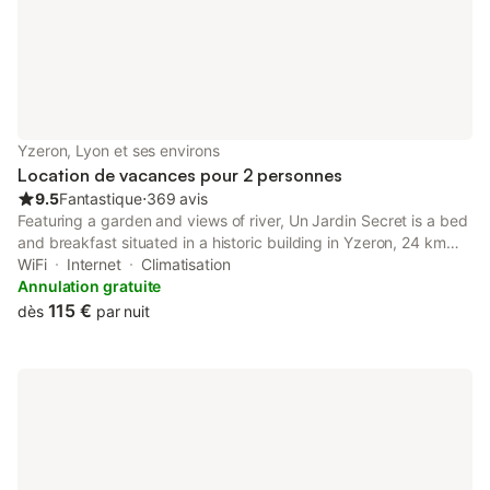
Yzeron, Lyon et ses environs
Location de vacances pour 2 personnes
9.5
Fantastique
⋅
369 avis
Featuring a garden and views of river, Un Jardin Secret is a bed
and breakfast situated in a historic building in Yzeron, 24 km
from Musée des Confluences. The property features garden
WiFi
Internet
Climatisation
and quiet street views, and is 27 km from Fourviere Roman...
Annulation gratuite
115 €
dès
par nuit