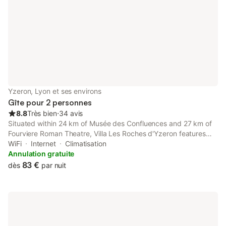
Yzeron, Lyon et ses environs
Gîte pour 2 personnes
8.8
Très bien
⋅
34 avis
Situated within 24 km of Musée des Confluences and 27 km of
Fourviere Roman Theatre, Villa Les Roches d'Yzeron features
rooms with air conditioning and a private bathroom in Yzeron.
WiFi
Internet
Climatisation
Annulation gratuite
83 €
dès
par nuit