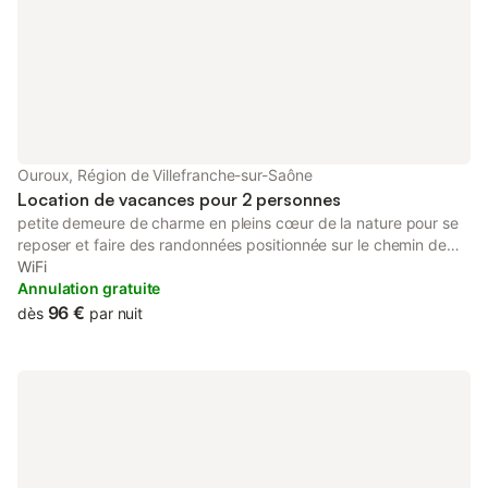
Ouroux, Région de Villefranche-sur-Saône
Location de vacances pour 2 personnes
petite demeure de charme en pleins cœur de la nature pour se
reposer et faire des randonnées positionnée sur le chemin de
Compostelle visite de Cluny à 20mm et des caves du beaujolais
WiFi
,un restaurant panoramique a Avenas
Annulation gratuite
96 €
dès
par nuit