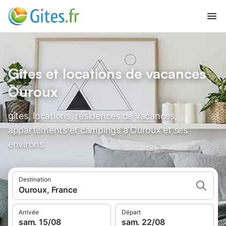
Gîtes et locations de vacances
Ouroux
gîtes, locations, résidences de vacances,
appartements et campings à Ouroux et ses
environs
Destination
Ouroux, France
Arrivée
Départ
sam. 15/08
sam. 22/08