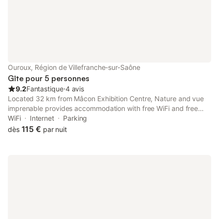
Ouroux, Région de Villefranche-sur-Saône
Gîte pour 5 personnes
9.2
Fantastique
⋅
4 avis
Located 32 km from Mâcon Exhibition Centre, Nature and vue
imprenable provides accommodation with free WiFi and free
private parking.
WiFi
Internet
Parking
115 €
dès
par nuit