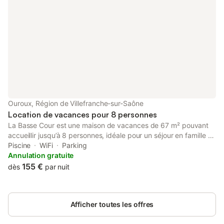
Ouroux, Région de Villefranche-sur-Saône
Location de vacances pour 8 personnes
La Basse Cour est une maison de vacances de 67 m² pouvant
accueillir jusqu’à 8 personnes, idéale pour un séjour en famille ou
entre amis. Répartie sur trois niveaux, elle comprend : Rez-de-
Piscine
WiFi
Parking
chaussée : cuisine entièrement équipée, espace de vie avec 2
Annulation gratuite
couchages, Wi-Fi haut débit et lave-linge. 1er niveau : une
155 €
dès
par nuit
chambre avec lit double et une antichambre avec 2 lits
gigognes. Mezzanine : un lit double queen size et 2 lits simples.
L’accès de plain-pied depuis le jardin facilite les déplacements.
Afficher toutes les offres
À l’extérieur, vous profitez d’une terrasse non couverte. Sur
place : accès gratuit à la piscine chauffée à minimum 26° en