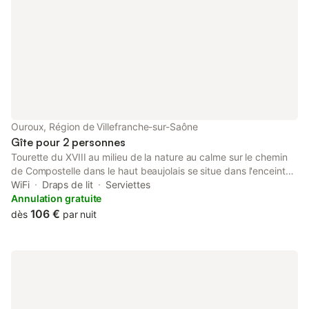
Ouroux, Région de Villefranche-sur-Saône
Gîte pour 2 personnes
Tourette du XVIII au milieu de la nature au calme sur le chemin
de Compostelle dans le haut beaujolais se situe dans l'enceinte
d'un châteaux à 20minute de Cluny ,ballade en forêt
WiFi
Draps de lit
Serviettes
découverte des caves viticoles " Fleurie, Villiers morgon,
Annulation gratuite
juliénas, chiroubles.....
106 €
dès
par nuit