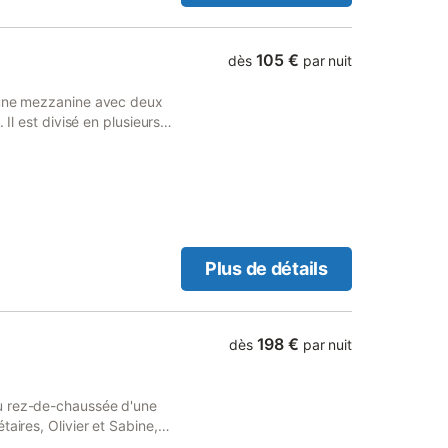
er sont fournis. La salle de
-cheveux. À l'extérieur,
ue et une piscine privée
105 €
dès
par nuit
ction. La propriété offre
vé est disponible sur place.
t une mezzanine avec deux
ont accès à des jeux de
 Il est divisé en plusieurs
mplacement permet un accès
un salon. Ce dernier est
isine. Profitez de la
ieur avec terrasse
Plus de détails
198 €
dès
par nuit
u rez-de-chaussée d'une
aires, Olivier et Sabine,
ccueil. Un lieu idéal pour se