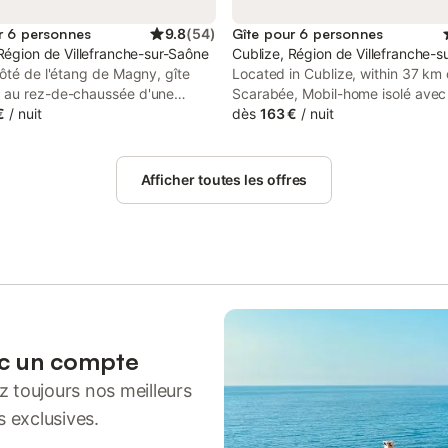
r 6 personnes
9.8
(
54
)
Gîte pour 6 personnes
Région de Villefranche-sur-Saône
Cublize, Région de Villefranche-
ôté de l'étang de Magny, gîte
Located in Cublize, within 37 km
au rez-de-chaussée d'une
Scarabée, Mobil-home isolé avec 
ison de caractère, en pierres.
€
/
nuit
la Cubanière offers accommodati
dès
163 €
/
nuit
iétaires, Olivier et Sabine, qui
air conditioning. This chalet prov
à l'étage, vous réserveront le
private parking and a 24-hour fr
accueil. Un lieu idéal pour se
Afficher toutes les offres
se baigner, randonner et passer
iables moments de détente en
u entre amis. Au rez-de-chaussée
entrée. Pièce de jour avec espace
out équipé (four encastrable,
es, lave-vaisselle, hotte
, plaques à induction 3 foyers,
 Dolce Gusto, cafetière à filtre,
n...), ouvrant sur la terrasse
ec un compte
 en bois de 70 m2, espace repas
 toujours nos meilleurs
sur la 2ème terrasse couverte de
é cour) et espace salon. 3
s exclusives.
 doubles (1 chambre avec 1 lit