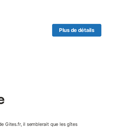
iables moments de détente en
ntrée. Pièce de jour avec
-ondes, lave-vaisselle,
ière Dolce Gusto, cafetière
erte en bois de 70 m2,
Plus de détails
te de 20m² côté cour) et
 1 lit en 140 cm, 1 chambre
ème chambre en enfilade
ire + douche), buanderie
tte et de maison fournis. Lit
es couvertes en bois avec
 par un portail électrique
piscine privative chauffée
ongues. Gare d'Amplepuis à
e, au coeur du Beaujolais
e
e Gites.fr, il semblerait que les gîtes