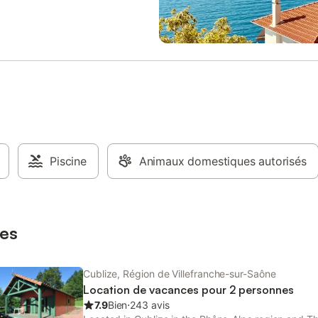
, 1 chambre avec 2 lits de 1
 communicante avec la 3ème
n enfilade équipée d'un lit en
Salle de bains (baignoire +
 buanderie (lave-linge/sèche-
 Wc. Draps, linge de toilette et de
urnis. Lit bébé sur demande. À
ur : 2 vastes terrasses couvertes
vec mobilier de jardin, barbecue
, terrain clos par un portail
ue (cour commune avec parking,
ivatif) avec piscine privative
Piscine
Animaux domestiques autorisés
 (accessible du 15 Mai au 15
e), chaises longues. Gare
uis à 11 km. Superbe gîte avec
rivative chauffée, au coeur du
es
s Vert, à 4 km
Cublize, Région de Villefranche-sur-Saône
Location de vacances pour 2 personnes
7.9
Bien
⋅
243 avis