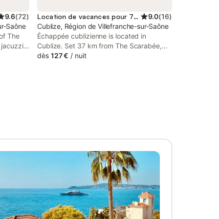
9.6
(
72
)
Location de vacances pour 7 personnes
9.0
(
16
)
sur-Saône
Cublize, Région de Villefranche-sur-Saône
 of The
Échappée cublizienne is located in
jacuzzi -
Cublize. Set 37 km from The Scarabée,
on with
the property offers a garden and free
dès
127 €
/
nuit
ides free
private parking.
ont desk.