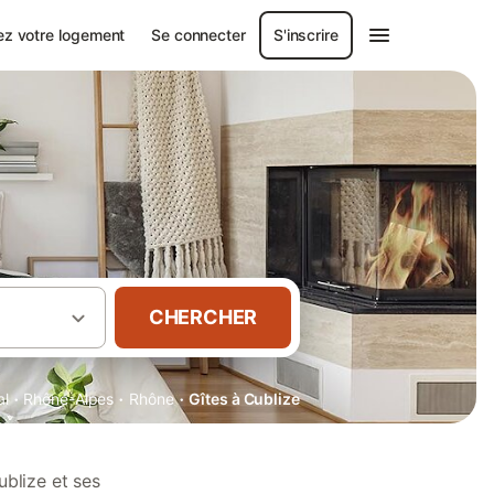
ez votre logement
Se connecter
S'inscrire
CHERCHER
·
·
·
al
Rhône-Alpes
Rhône
Gîtes à Cublize
blize et ses