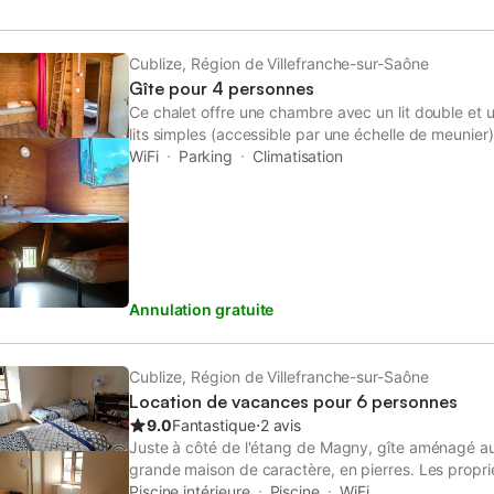
chauffage, le Wi-Fi, un lave-linge et un fer à repass
bain privée est équipée d'une douche et d'un sèche
vous trouverez un jardin, une terrasse avec barbec
Cublize, Région de Villefranche-sur-Saône
saisonnière avec chaises longues et bâche de prote
Gîte pour 4 personnes
une vue sur le jardin et la piscine, et un parking pri
Ce chalet offre une chambre avec un lit double e
La villa est entièrement non-fumeurs, et les hôtes 
lits simples (accessible par une échelle de meunier).
société et des divertissements pour enfants. L'e
espaces dont une salle d'eau avec WC et lavabo et 
WiFi
Parking
Climatisation
facile au lac et au centre-ville pour vos activités.
équipé d'une banquette, d'un coin repas et d'une cu
douceur du Beaujolais Vert dans votre espace extér
couverte.
Annulation gratuite
Cublize, Région de Villefranche-sur-Saône
Location de vacances pour 6 personnes
9.0
Fantastique
⋅
2 avis
Juste à côté de l'étang de Magny, gîte aménagé a
grande maison de caractère, en pierres. Les propriét
qui habitent à l'étage, vous réserveront le meilleur a
Piscine intérieure
Piscine
WiFi