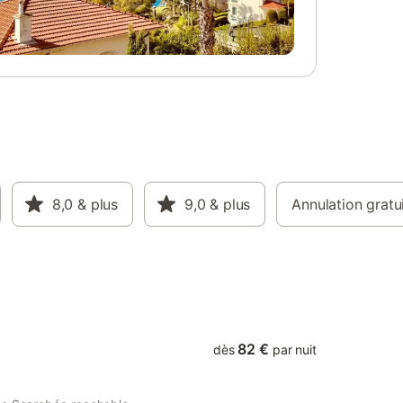
8,0
& plus
9,0
& plus
Annulation gratu
82 €
dès
par nuit