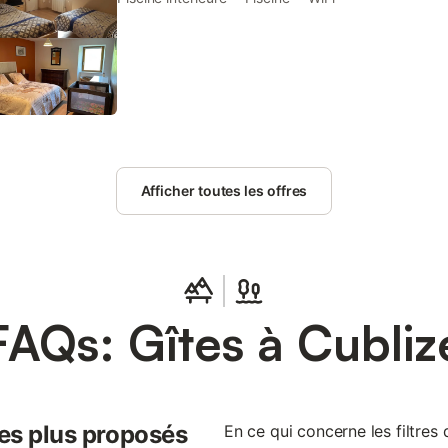
reposer, se baigner, randonner et passer d'inoubl
famille ou entre amis. Au rez-de-chaussée : hall d'e
espace cuisine tout équipé (four encastrable, micro
hotte aspirante, plaques à induction 3 foyers, cafet
à filtre, cave à vin...), ouvrant sur la terrasse couv
espace repas (ouvrant sur la 2ème terrasse couver
espace salon. 3 chambres doubles (1 chambre avec
avec 2 lits de 1 personne communicante avec la 3
équipée d'un lit en 160 cm). Salle de bains (baigno
Afficher toutes les offres
(lave-linge/sèche-linge), 2 Wc. Draps, linge de toile
bébé sur demande. À l'extérieur : 2 vastes terrass
mobilier de jardin, barbecue électrique, terrain clos
(cour commune avec parking, jardin privatif) avec 
(accessible du 15 Mai au 15 Septembre), chaises l
11 km. Superbe gîte avec piscine privative chauffé
Vert, à 4 km
FAQs: Gîtes à Cubliz
les plus proposés
En ce qui concerne les filtres d