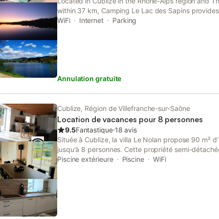
Located in Cublize in the Rhône-Alps region and 
within 37 km, Camping Le Lac des Sapins provide
WiFi, a children's playground, a tennis court and fr
WiFi
Internet
Parking
Annulation gratuite
Cublize, Région de Villefranche-sur-Saône
Location de vacances pour 8 personnes
9.5
Fantastique
⋅
18 avis
Située à Cublize, la villa Le Nolan propose 90 m² d
jusqu'à 8 personnes. Cette propriété semi-détachée
votre séjour, à 1,5 km du centre-ville et à 2,5 km du l
Piscine extérieure
Piscine
WiFi
réparti sur des étages accessibles uniquement par
3 chambres avec des lits doubles et simples, ainsi qu
pour plus de flexibilité. L'espace de vie dispose d'
écran plat et d'un coin repas, tandis que la cuisine
plaques de cuisson, d'un micro-ondes, d'un lave-va
café et d'une bouilloire. Des équipements pratiques t