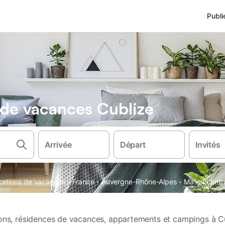
Publi
s de vacances Cublize
Arrivée
Départ
Invités
·
·
·
ocations de vacances
France
Auvergne-Rhône-Alpes
Massif centr
tions, résidences de vacances, appartements et campings à Cu