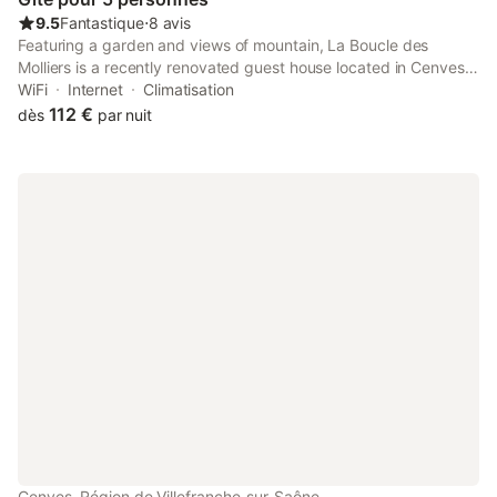
9.5
Fantastique
⋅
8 avis
Featuring a garden and views of mountain, La Boucle des
Molliers is a recently renovated guest house located in Cenves,
25 km from Mâcon Exhibition Centre. This property offers
WiFi
Internet
Climatisation
access to a balcony, darts, free private parking and free WiFi.
112 €
dès
par nuit
Cenves, Région de Villefranche-sur-Saône