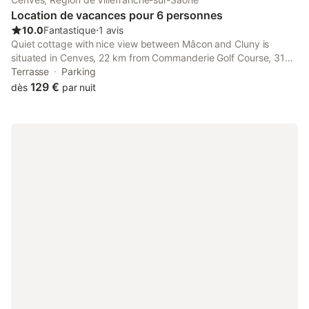
Location de vacances pour 6 personnes
10.0
Fantastique
⋅
1 avis
Quiet cottage with nice view between Mâcon and Cluny is
situated in Cenves, 22 km from Commanderie Golf Course, 31
km from Mâcon-La Salle Golf Course, and 45 km from Bresse
Terrasse
Parking
Golf Course.
129 €
dès
par nuit