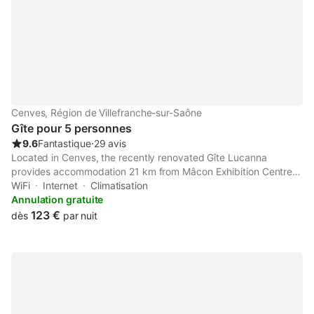
Cenves, Région de Villefranche-sur-Saône
Gîte pour 5 personnes
9.6
Fantastique
⋅
29 avis
Located in Cenves, the recently renovated Gîte Lucanna
provides accommodation 21 km from Mâcon Exhibition Centre
and 19 km from Gare de Mâcon Loché TGV. This property offers
WiFi
Internet
Climatisation
access to a terrace, free private parking and free WiFi.
Annulation gratuite
123 €
dès
par nuit