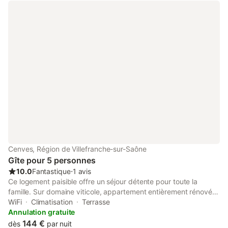
Cenves, Région de Villefranche-sur-Saône
Gîte pour 5 personnes
10.0
Fantastique
⋅
1 avis
Ce logement paisible offre un séjour détente pour toute la
famille. Sur domaine viticole, appartement entièrement rénové
fin 2024 composé : - 1 pièce à vivre : salle à manger/salon,
WiFi
Climatisation
Terrasse
télévision écran plat - 1 cuisine ouverte équipée : machine à
Annulation gratuite
laver, lave vaisselle, plaque induction, cafetière, bouilloire, grille-
144 €
dès
par nuit