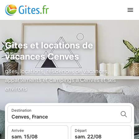
Gîtes et locations de
vacances Cenves
gîtes, locations, résidences de vacances,
appartements et campings à Cenves et ses
environs
Destination
Cenves, France
Arrivée
Départ
sam. 15/08
sam. 22/08