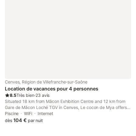
Cenves, Région de Villefranche-sur-Saône
Location de vacances pour 4 personnes
8.5
Très bien
⋅
23 avis
Situated 18 km from Mâcon Exhibition Centre and 12 km from
Gare de Mâcon Loché TGV in Cenves, Le cocon de Mya offers
accommodation with a kitchenette.
Piscine
WiFi
Internet
104 €
dès
par nuit