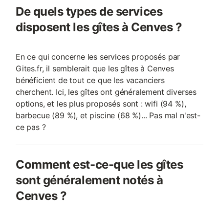
ménage de fin de séjour. A proximité : Solutré-Pouilly à 1,5 km
De quels types de services
(Roche de Solutré), Mâcon à 13 km, Romanèche-Thorins à 18
km (Hameau Duboeuf, Touroparc Zoo). Séjournez dans ce gîte
disposent les gîtes à Cenves ?
avec vue imprenable sur la Roche de Solutré, entre Beaujolais et
Saône-et
En ce qui concerne les services proposés par
Gites.fr, il semblerait que les gîtes à Cenves
bénéficient de tout ce que les vacanciers
cherchent. Ici, les gîtes ont généralement diverses
options, et les plus proposés sont : wifi (94 %),
barbecue (89 %), et piscine (68 %)... Pas mal n'est-
ce pas ?
Comment est-ce-que les gîtes
sont généralement notés à
Cenves ?