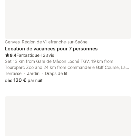
séjour/coin cuisine (sur
Cenves, Région de Villefranche-sur-Saône
Location de vacances pour 7 personnes
9.4
Fantastique
⋅
12 avis
Set 13 km from Gare de Mâcon Loché TGV, 19 km from
Touroparc Zoo and 24 km from Commanderie Golf Course, La
lodge de l'étoile du berger features accommodation located in
Terrasse
Jardin
Draps de lit
Cenves.
120 €
dès
par nuit