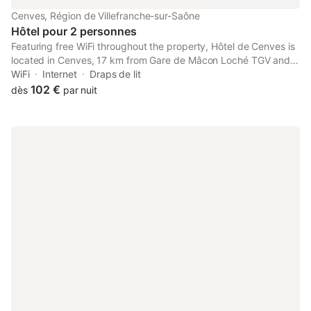
Cenves, Région de Villefranche-sur-Saône
Hôtel pour 2 personnes
Featuring free WiFi throughout the property, Hôtel de Cenves is
located in Cenves, 17 km from Gare de Mâcon Loché TGV and
17 km from Touroparc Zoo.
WiFi
Internet
Draps de lit
102 €
dès
par nuit