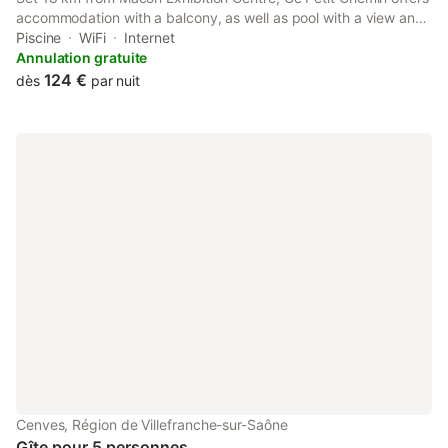
accommodation with a balcony, as well as pool with a view and
a garden. This property offers access to a terrace and free
Piscine
WiFi
Internet
private parking.
Annulation gratuite
124 €
dès
par nuit
Cenves, Région de Villefranche-sur-Saône
Gîte pour 5 personnes