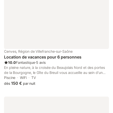
Cenves, Région de Villefranche-sur-Saône
Location de vacances pour 6 personnes
10.0
Fantastique
⋅
5 avis
En pleine nature, à la croisée du Beaujolais Nord et des portes
de la Bourgogne, le Gîte du Breuil vous accueille au sein d'un
Domaine viticole familial, empreint de calme et d'authenticité,
Piscine
WiFi
TV
comprenant la maison des propriétaires, de leur fils, le Gîte et
150 €
dès
par nuit
l'exploitation viticole. Ici, dans le pays des fromagers
gourmands, vous profiterez d'un séjour ressourçant entre
vignes, collines et traditions. Maryse et Jean-Marc, anciens
viticulteurs passionnés, vous réservent un accueil chaleureux et
personnalisé. Ils se feront un plaisir de vous faire découvrir, au
caveau, les vins du Domaine. Le gîte, sans vis-à-vis et