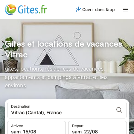
Ouvrir dans l’app
Gîtes et locations de vacances
Vitrac
gîtes, locations, résidences de vacances,
appartements et campings à Vitrac et ses
environs
Destination
Vitrac (Cantal), France
Arrivée
Départ
sam. 15/08
sam. 22/08