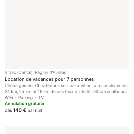
Vitrac (Cantal), Région d'Aurillac
Location de vacances pour 7 personnes
L’hébergement Chez Patrick se situe à Vitrac, à respectivement
24 km, 25 km et 16 km de ces lieux d’intérêt : Stade aurillacois
Cantal Auvergne, Centre de congrès d'Aurillac et Golf de Haute-
WiFi
Parking
TV
Auvergne. Il comprend un balcon et une connexion Wi-Fi
Annulation gratuite
gratuite. Cet hébergement est installé à 24 km de : Gare
140 €
dès
par nuit
d'Aurillac. Il possède un jardin et un parking privé gratuit.
Bénéficiant d’un accès direct à une terrasse avec vue sur le
jardin, cette maison de vacances comporte 3 chambres et une
cuisine entièrement équipée. L'aéroport le plus proche (Aéroport