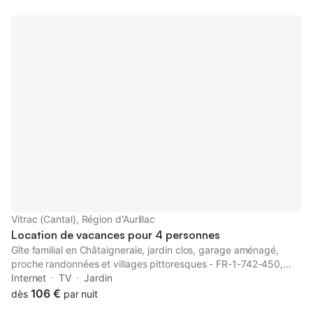
Vitrac (Cantal), Région d'Aurillac
Location de vacances pour 4 personnes
Gîte familial en Châtaigneraie, jardin clos, garage aménagé,
proche randonnées et villages pittoresques - FR-1-742-450,
boasting a garden, is set in Vitrac, 29 km from Aurillac Congress
Internet
TV
Jardin
Centre and 19 km from Haute Auvergne Golf Course.
106 €
dès
par nuit