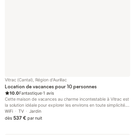
d’Aurillac-Tronquières) est à 20 km.
Vitrac (Cantal), Région d'Aurillac
Location de vacances pour 10 personnes
10.0
Fantastique
⋅
1 avis
Cette maison de vacances au charme incontestable à Vitrac est
la solution idéale pour explorer les environs en toute simplicité.
Si vous souhaitez explorer les environs, sautez en voiture et
WiFi
TV
Jardin
parcourez le trajet de 18 minutes jusqu'à Golf de Haute-
537 €
dès
par nuit
Auvergne ou de 23 minutes jusqu'à Stade Cantal Auvergne.
Cette location avec 4 chambres et 4 salles de bain compte