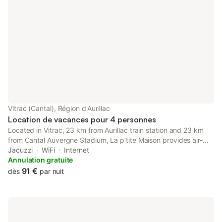
Vitrac (Cantal), Région d'Aurillac
Location de vacances pour 4 personnes
Located in Vitrac, 23 km from Aurillac train station and 23 km
from Cantal Auvergne Stadium, La p'tite Maison provides air-
conditioned accommodation with a balcony and free WiFi.
Jacuzzi
WiFi
Internet
Annulation gratuite
91 €
dès
par nuit