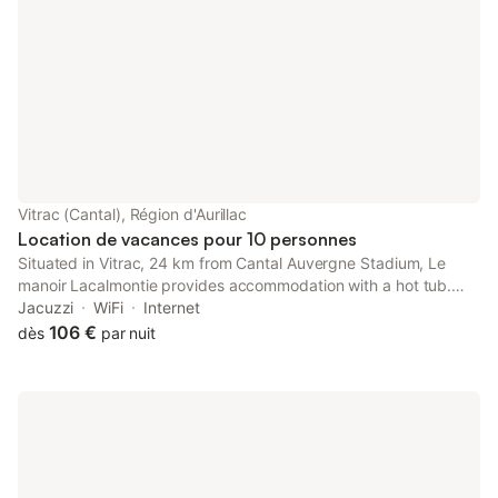
Vitrac (Cantal), Région d'Aurillac
Location de vacances pour 10 personnes
Situated in Vitrac, 24 km from Cantal Auvergne Stadium, Le
manoir Lacalmontie provides accommodation with a hot tub.
This property offers access to a balcony, free private parking
Jacuzzi
WiFi
Internet
and free WiFi.
106 €
dès
par nuit