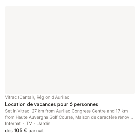
un confort optimal. Que vous souhaitiez vous détendre ou
découvrir les richesses du Cantal, terre d'espace et de liberté,
cette adorable maison vous offre un parfait équilibre entre
confort et praticité. Nous espérons que vous apprécierez votre
séjour chez nous.
Vitrac (Cantal), Région d'Aurillac
Location de vacances pour 6 personnes
Set in Vitrac, 27 km from Aurillac Congress Centre and 17 km
from Haute Auvergne Golf Course, Maison de caractère rénovée
au cœur du Cantal avec jardin clos, cheminée et wifi - 6 pers -
Internet
TV
Jardin
FR-1-742-476 provides accommodation with access to a
105 €
dès
par nuit
garden.