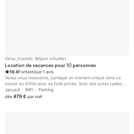
Vitrac (Cantal), Région d'Aurillac
Location de vacances pour 10 personnes
10.0
Fantastique
⋅
1 avis
Venez vous ressourcer, partager un moment unique dans ce
manoir du XVIIIe avec sa forêt privée. Avec des suites (salles de
bain + dressing), une tisanerie, un coin bureau, une grande salle
Jacuzzi
WiFi
Parking
à manger et cuisine ainsi qu'une salle de sport. L'ensemble de la
479 €
dès
par nuit
propriété privatisée pour vous et vos proches. Vous passerez un
séjour dans le calme au coeur de la nature afin de vous
retrouver en famille ou amis. N'hésitez pas à nous contacter,
nous répondrons à vos questions avec grand plaisir.