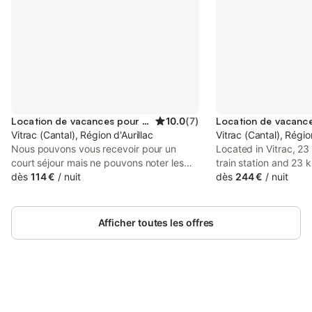
Location de vacances pour 5 personnes
10.0
(
7
)
Vitrac (Cantal), Région d'Aurillac
Vitrac (Cantal), Région
Nous pouvons vous recevoir pour un
Located in Vitrac, 23
court séjour mais ne pouvons noter les
train station and 23 
tarifs exacts sur ce site, nous vous
dès
114 €
/
nuit
Auvergne Stadium, Ch
dès
244 €
/
nuit
invitons à nous contacter en direct. En
Cosy avec spa & Sau
poussant la porte de votre gîte 'la Maison
spacious air-condit
d'Odette et Daniel' vous pénétrez dans le
with a terrace and fre
Afficher toutes les offres
café du village d'autrefois. Le comptoir,
les poutres, les boiseries, la terrasse au
soleil… tout est là, si délicieusement
restauré et mis en valeur que vous allez
aussitôt être conquis par cette demeure.
Au programme : randonnées, visites des
Connectez-vous et économisez
Se connecter