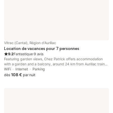
Vallée de la Dordogne, ses gabares et se
Vitrac (Cantal), Région d'Aurillac
Location de vacances pour 7 personnes
9.2
Fantastique
⋅
9 avis
Featuring garden views, Chez Patrick offers accommodation
with a garden and a balcony, around 24 km from Aurillac train
station. This property offers access to a terrace, free private
WiFi
Internet
Parking
parking and free WiFi.
108 €
dès
par nuit