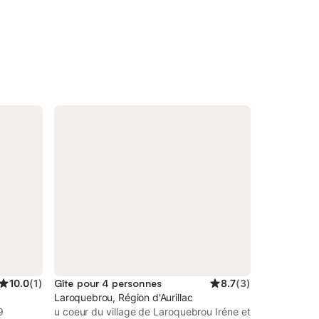
10.0
(
1
)
Gîte pour 4 personnes
8.7
(
3
)
Laroquebrou, Région d'Aurillac
9
u coeur du village de Laroquebrou Iréne et