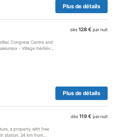
Plus de détails
128 €
dès
par nuit
urillac Congress Centre and
aleureux - Village médiéval
uebrou.
Plus de détails
119 €
dès
par nuit
ure, a property with free
ain station, 24 km from