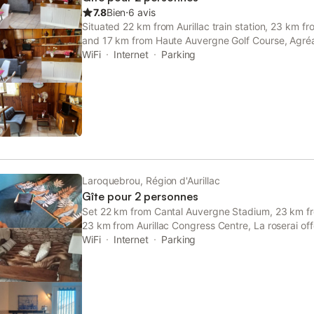
7.8
Bien
⋅
6 avis
Situated 22 km from Aurillac train station, 23 km f
and 17 km from Haute Auvergne Golf Course, Agréa
accommodation located in Laroquebrou.
WiFi
Internet
Parking
Laroquebrou, Région d'Aurillac
Gîte pour 2 personnes
Set 22 km from Cantal Auvergne Stadium, 23 km from
23 km from Aurillac Congress Centre, La roserai o
situated in Siran. Both free WiFi and parking on-sit
WiFi
Internet
Parking
homestay free of charge.