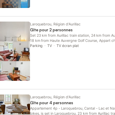
Laroquebrou, Région d'Aurillac
Gîte pour 2 personnes
Set 23 km from Aurillac train station, 24 km from A
18 km from Haute Auvergne Golf Course, Appart ch
- Cantal features accommodation located in Laroq
Parking
TV
TV écran plat
Laroquebrou, Région d'Aurillac
Gîte pour 4 personnes
Appartement 4p - Laroquebrou, Cantal - Lac et Nat
bikes, is set in Laroquebrou, 23 km from Aurillac tr