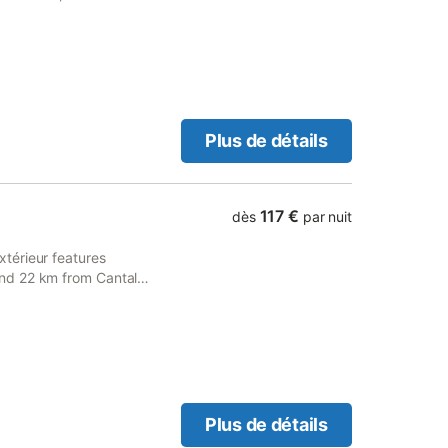
aute Auvergne Golf Course.
Plus de détails
117 €
dès
par nuit
térieur features
nd 22 km from Cantal
Plus de détails