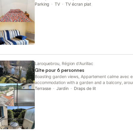
Aurillac Congress Centre, as well as 18 km from H
Parking
TV
TV écran plat
Laroquebrou, Région d'Aurillac
Gîte pour 6 personnes
Boasting garden views, Appartement calme avec ex
accommodation with a garden and a balcony, arou
Auvergne Stadium.
Terrasse
Jardin
Draps de lit