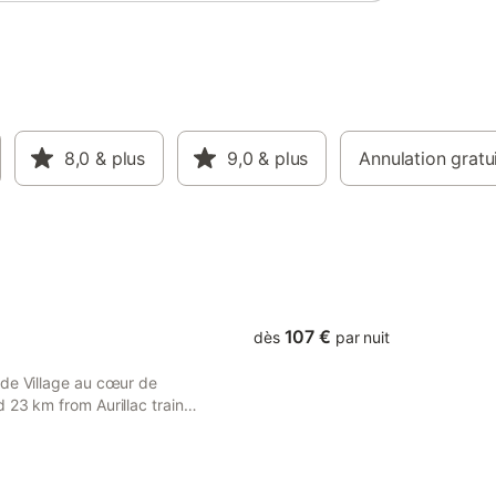
8,0
& plus
9,0
& plus
Annulation gratu
107 €
dès
par nuit
 de Village au cœur de
 23 km from Aurillac train
 18 km from Haute Auvergne