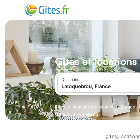
Gîtes et location
Destination
·
·
Gîtes et locations de vacances
France
Gîtes à Laroquebrou
gîtes, locatio