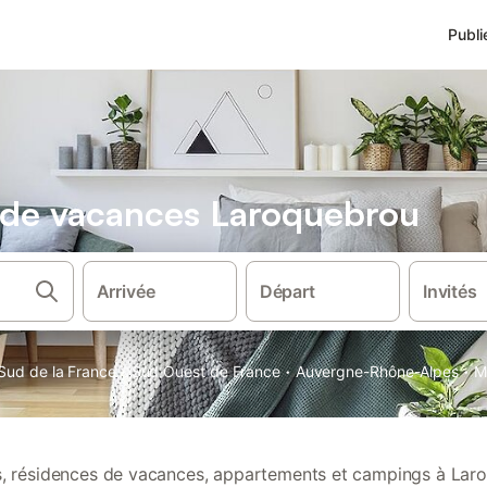
Publi
s de vacances Laroquebrou
Arrivée
Départ
Invités
·
·
·
Sud de la France
Sud Ouest de France
Auvergne-Rhône-Alpes
M
ns, résidences de vacances, appartements et campings à Lar