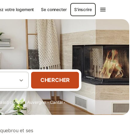
ez votre logement
Se connecter
S'inscrire
CHERCHER
·
·
·
assif central
Auvergne
Cantal
oquebrou et ses