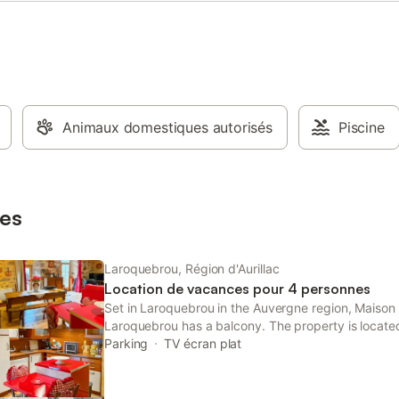
Animaux domestiques autorisés
Piscine
es
Laroquebrou, Région d'Aurillac
Location de vacances pour 4 personnes
Set in Laroquebrou in the Auvergne region, Maison
Laroquebrou has a balcony. The property is located
station, 23 km from Aurillac Congress Centre and
Parking
TV écran plat
Golf Course.