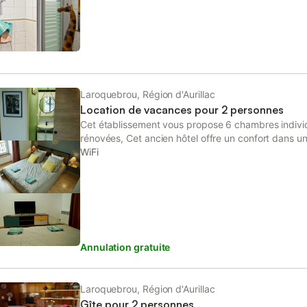
Laroquebrou, Région d'Aurillac
Location de vacances pour 2 personnes
Cet établissement vous propose 6 chambres indivi
rénovées, Cet ancien hôtel offre un confort dans u
sur la rivière et le château du village. ---------------
WiFi
Annulation gratuite
Laroquebrou, Région d'Aurillac
Gîte pour 2 personnes