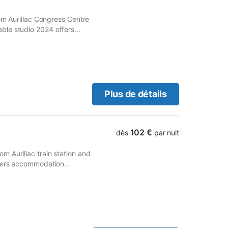
rom Aurillac Congress Centre
ble studio 2024 offers
Plus de détails
102 €
dès
par nuit
 Aurillac train station and
ffers accommodation
e are accessible at the