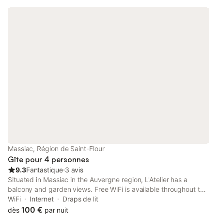
Massiac, Région de Saint-Flour
Gîte pour 4 personnes
9.3
Fantastique
⋅
3 avis
Situated in Massiac in the Auvergne region, L'Atelier has a
balcony and garden views. Free WiFi is available throughout the
property and Col d'Entremont is 41 km away.
WiFi
Internet
Draps de lit
100 €
dès
par nuit