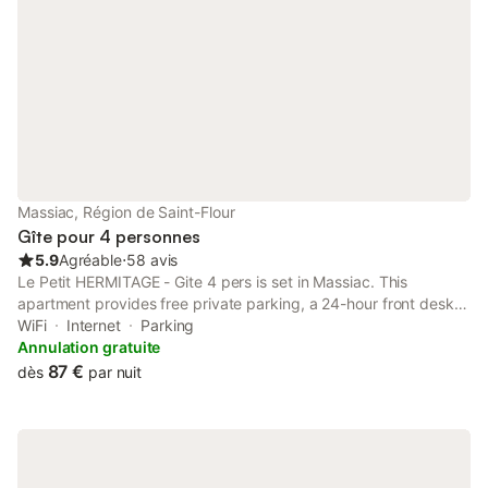
Massiac, Région de Saint-Flour
Gîte pour 4 personnes
5.9
Agréable
⋅
58 avis
Le Petit HERMITAGE - Gite 4 pers is set in Massiac. This
apartment provides free private parking, a 24-hour front desk
and free WiFi. The property is non-smoking and is located 41
WiFi
Internet
Parking
km from Col d'Entremont.
Annulation gratuite
87 €
dès
par nuit