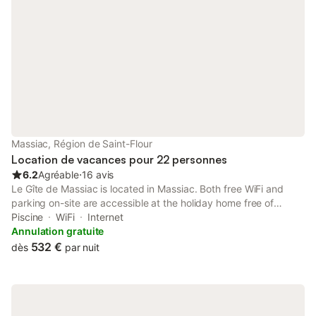
Massiac, Région de Saint-Flour
Location de vacances pour 22 personnes
6.2
Agréable
⋅
16 avis
Le Gîte de Massiac is located in Massiac. Both free WiFi and
parking on-site are accessible at the holiday home free of
charge. The property is non-smoking and is set 41 km from Col
Piscine
WiFi
Internet
d'Entremont.
Annulation gratuite
532 €
dès
par nuit