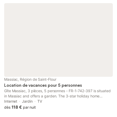
l'établissement. Pour les familles, une chaise haute ainsi que des
livres, DVD ou musiques pour enfants sont disponibles, tandis
que l'hôtel met à disposition un ascenseur, un centre d'affaires
et des salles de réunion. Un service de ménage quotidien est
assuré pour votre confort. À l'extérieur, un jardin offre une vue
sur les environs. Un parking privé est disponible sur place, les
animaux de compagnie sont admis et l'établissement est
entièrement non-fumeurs. La région est propice à la pêche et au
cyclisme, et des distributeurs automatiques de boissons et de
collations sont installés sur place. L'hôtel est situé à 500 m du
centre de Massiac, facilitant l'accès aux services et aux liaisons
de transport.
Massiac, Région de Saint-Flour
Location de vacances pour 5 personnes
Gîte Massiac, 3 pièces, 5 personnes - FR-1-742-397 is situated
in Massiac and offers a garden. The 3-star holiday home
features garden views and is 44 km from Col d'Entremont.
Internet
Jardin
TV
Outdoor seating is also available at the holiday home.
118 €
dès
par nuit