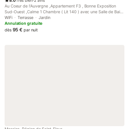
8.0
Très bien
⋅
2 avis
Au Coeur de l'Auvergne ,Appartement F3 , Bonne Exposition
Sud-Ouest ,Calme 1 Chambre ( Lit 140 ) avec une Salle de Bain
et WC , 1 1 Chambre avec une Salle de Douche et WC Salon
WiFi
Terrasse
Jardin
avec un Canapé Cuir Convertible (couchage 140) Internet WI FI
Annulation gratuite
Total 3 Couchages Adultes Possible 6 pers . Séjour avec Table
95 €
dès
par nuit
Ronde Merisier avec 1 Rallonge, Chaises Louis XIII Ecran Plat
126 cm Smart TV Radio CD Espace Cuisine avec Plaque
Induction , Four Catalyse ,Four Micro Ondes Réfrigérateur /
Congélateur , Lave Vaisselle 12 couverts Lave Linge Séchant
Option Fournitures Linge : 20 euros par personne ( Par Lit 1
Drap housse ,1 Parure de Couette , 2 taies oreillers 1 taie
traversin ) ( Par Personne 2 Serviettes de Bain ,2 Serviettes
toilette, 1 gant ) Location Prix Selon Période de 480 e à 650 e
(Le Ménage est compris dans le prix ) + Taxe Séjour 0.90 e par
jour et par adulte Situé au 2 eme étage avec Balcon et Vue
Dégagée ,Escalier Situation Centrale à Proximité de Nombreux
Sites Touristiques : Au Nord à 45 mn Clermont Ferrand ,
Vulcania Au Sud à 2 h Les Gorges du Tarn , l'Aubrac A l 'Est à 45
mn du Puy en Velay ,et de La Chaise-Dieu A l'Ouest à 40 mn les
Monts d'Auvergne ,le Puy Mary , Salers. Station de SKI du
LIORAN à 40 Mn Possibilité de Livraison Repas sur Place
Massiac, Région de Saint-Flour