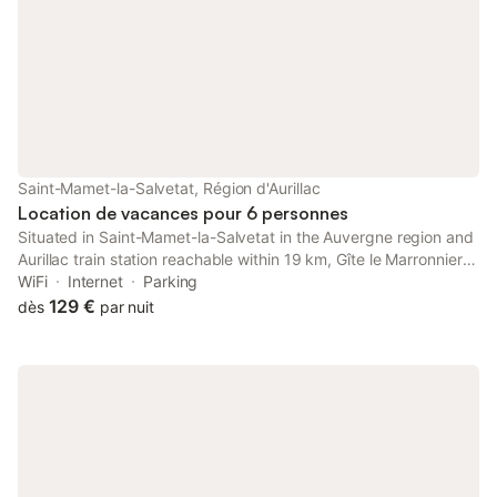
Saint-Mamet-la-Salvetat, Région d'Aurillac
Location de vacances pour 6 personnes
Situated in Saint-Mamet-la-Salvetat in the Auvergne region and
Aurillac train station reachable within 19 km, Gîte le Marronnier
features accommodation with free WiFi, barbecue facilities, a
WiFi
Internet
Parking
garden and free private parking.
129 €
dès
par nuit