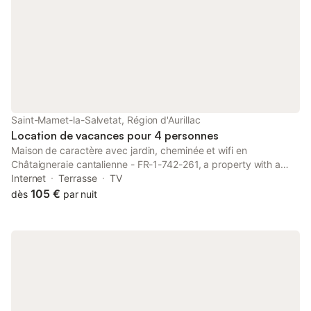
Saint-Mamet-la-Salvetat, Région d'Aurillac
Location de vacances pour 4 personnes
Maison de caractère avec jardin, cheminée et wifi en
Châtaigneraie cantalienne - FR-1-742-261, a property with a
garden, is set in Saint-Mamet-la-Salvetat, 17 km from Cantal
Internet
Terrasse
TV
Auvergne Stadium, 17 km from Aurillac Congress Centre, as well
105 €
dès
par nuit
as 6.