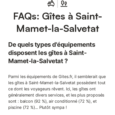
Nous sommes labellisés Qualidog 3 truffes pour les toutous
Pensez aussi à la Maisonnette de Raphaël notre deuxième gîte
FAQs: Gîtes à Saint-
pour 2 à 4 personnes Ou La maison de Louis notre 3 ème gite
de 2 a 7 personnes Vous pouvez aussi privatiser pour 14-15
personnes les trois gîtes qui sont sur le même site pour une
Mamet-la-Salvetat
cousinade ou des retrouvailles en famille Au plaisir de vous
accueillir chez nous 😊 Élodie et Kevin
De quels types d'équipements
disposent les gîtes à Saint-
Mamet-la-Salvetat ?
Parmi les équipements de Gites.fr, il semblerait que
les gîtes à Saint-Mamet-la-Salvetat possèdent tout
ce dont les voyageurs rêvent. Ici, les gîtes ont
généralement divers services, et les plus proposés
sont : balcon (92 %), air conditionné (72 %), et
piscine (72 %)... Plutôt sympa !