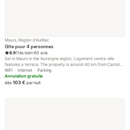
Maurs, Région d'Aurillac
Gîte pour 4 personnes
8.9
Très bien
⋅
60 avis
Set in Maurs in the Auvergne region, Logement centre ville
features a terrace. The property is around 40 km from Cantal
Auvergne Stadium, 41 km from Aurillac Congress Centre and 32
WiFi
Internet
Parking
km from Haute Auvergne Golf Course.
Annulation gratuite
103 €
dès
par nuit