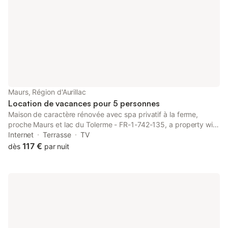
Maurs, Région d'Aurillac
Location de vacances pour 5 personnes
Maison de caractère rénovée avec spa privatif à la ferme,
proche Maurs et lac du Tolerme - FR-1-742-135, a property with
a garden, is set in Maurs, 41 km from Aurillac Congress Centre,
Internet
Terrasse
TV
32 km from Haute Auvergne Golf Course, as well as 41 km
117 €
dès
par nuit
from...