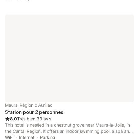
excellent point de départ pour découvrir la région : balades à
pieds, à vélo, baignade, marché du jeudi matin à Maurs à 10
minutes en voiture, visite de Figeac à 30 minutes de route et
Salers à 1h15. Ce logement est disponible d'avril à septembre,
notamment en été lorsque la nature et les activités prennent
toute leur place.
Maurs, Région d'Aurillac
Station pour 2 personnes
8.0
Très bien
⋅
33 avis
This hotel is nestled in a chestnut grove near Maurs-la-Jolie, in
the Cantal Region. It offers an indoor swimming pool, a spa and
a fitness centre.
WiFi
Internet
Parking