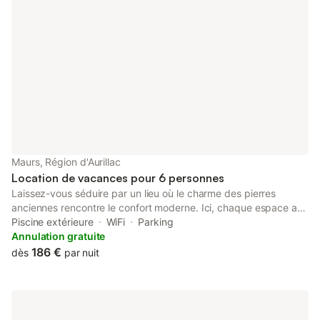
Maurs, Région d'Aurillac
Location de vacances pour 6 personnes
Laissez-vous séduire par un lieu où le charme des pierres
anciennes rencontre le confort moderne. Ici, chaque espace a
été pensé pour offrir détente, convivialité et moments précieux
Piscine extérieure
WiFi
Parking
à partager, dans un cadre préservé et entièrement privatisé.
Annulation gratuite
Plus qu'un séjour : une parenthèse de détente à partager.
186 €
dès
par nuit
CORPS DE FERME CLOS ET PRIVATISE Empreint d'âme et
d'authenticité, entre monts du Cantal et vallées du Lot et de la
Dordogne. HEBERGEMENT TOUT CONFORT Vaste pièce de vie
climatisée ouverte sur véranda avec espace cuisine donnant sur