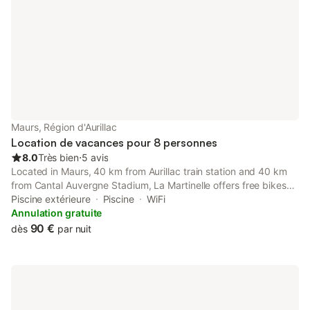
Maurs, Région d'Aurillac
Location de vacances pour 8 personnes
8.0
Très bien
⋅
5 avis
Located in Maurs, 40 km from Aurillac train station and 40 km
from Cantal Auvergne Stadium, La Martinelle offers free bikes
and air conditioning. This property offers access to a balcony,
Piscine extérieure
Piscine
WiFi
table tennis, free private parking and free WiFi.
Annulation gratuite
90 €
dès
par nuit