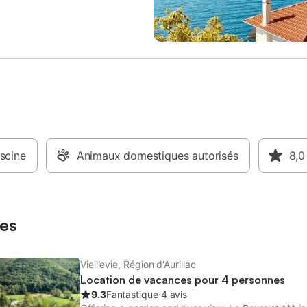
et Estaing; beaux châteaux et ci
attrayantes de Rodez et Aurillac.
immédiate est un centre reconnu 
marche et le canoë. Quelques
promenades conduire directement
de la maison et le Port possède 
école de canoë. Dans fêtes d'été
spectacles sont disposés localem
iscine
Animaux domestiques autorisés
8,0
es
Vieillevie, Région d'Aurillac
Location de vacances pour 4 personnes
9.3
Fantastique
⋅
4 avis