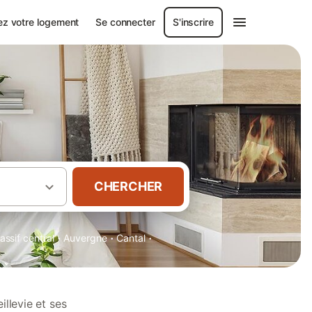
ez votre logement
Se connecter
S'inscrire
CHERCHER
·
·
·
assif central
Auvergne
Cantal
llevie et ses