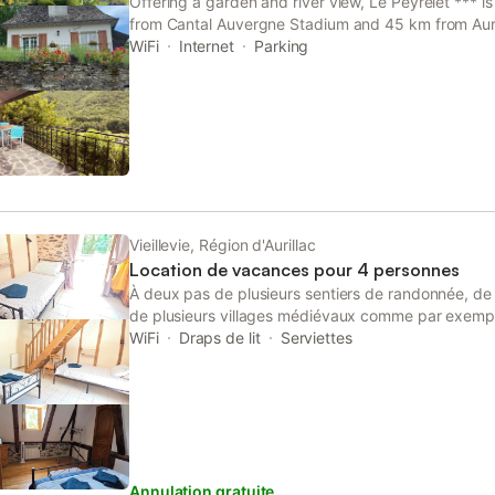
Offering a garden and river view, Le Peyrelet *** is 
from Cantal Auvergne Stadium and 45 km from Auri
property offers access to a terrace, free private pa
WiFi
Internet
Parking
Vieillevie, Région d'Aurillac
Location de vacances pour 4 personnes
À deux pas de plusieurs sentiers de randonnée, de
de plusieurs villages médiévaux comme par exemp
Entraygues sur truyère (18 kms), Estaing (30 kms), 
WiFi
Draps de lit
Serviettes
sites touristiques. Idéal pour un séjour de détente, 
grâce à la localisation de ce logement entre le Canta
Annulation gratuite