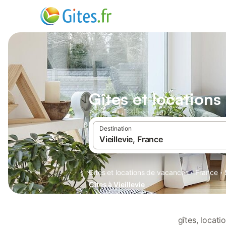
Gîtes et locations
Destination
·
·
Gîtes et locations de vacances
France
Gîtes à Vieillevie
gîtes, locat