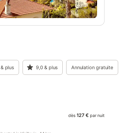
tés du
 La région
pour la
 à partir
sa propre
 et des
ent.
& plus
9,0
& plus
Annulation gratuite
127 €
dès
par nuit