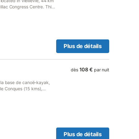
located in Vieillevie, 44 km
llac Congress Centre. This
rking and free WiFi.
Plus de détails
108 €
dès
par nuit
 la base de canoë-kayak,
le Conques (15 kms),
de lacs et bien d’autres
de loisirs et de découverte
l et l’Aveyron.
Plus de détails