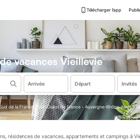
Télécharger l’app
Publi
 de vacances Vieillevie
Arrivée
Départ
Invités
·
·
·
Sud de la France
Sud Ouest de France
Auvergne-Rhône-Alpes
M
ions, résidences de vacances, appartements et campings à Viei