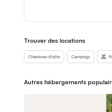
Se connecter ou s'inscrire
seront là pour vous divertir en cas de
mauvais temps. L'équipement pour bébé
peut être mis à votre disposition (lit,
chaise haute, pot, vaisselle) sur demande.
Trouver des locations
Chambres d’hôte
Campings
P
Autres hébergements populair