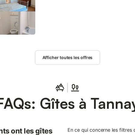
de 20 minutes en voiture jusqu'à Château de Bazo
jusqu'à Basilique Sainte-Marie-Madeleine de Vézelay
maison et bien plus pendant votre séjour : l'accès 
également une planche à repasser et des serviettes 
Parmi les autres équipements, vous trouverez du 
Afficher toutes les offres
FAQs: Gîtes à Tanna
ts ont les gîtes
En ce qui concerne les filtres d