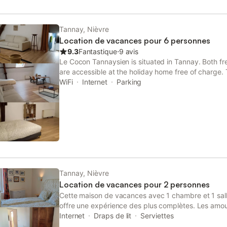
Tannay, Nièvre
Location de vacances pour 6 personnes
9.3
Fantastique
⋅
9 avis
Le Cocon Tannaysien is situated in Tannay. Both fr
are accessible at the holiday home free of charge. 
smoking and is set 25 km from Vézelay Basilica.
WiFi
Internet
Parking
Tannay, Nièvre
Location de vacances pour 2 personnes
Cette maison de vacances avec 1 chambre et 1 sal
offre une expérience des plus complètes. Les amou
grand air seront ravis de loger à 6 minutes en voit
Internet
Draps de lit
Serviettes
minutes de Parc naturel régional du Morvan. Vous p