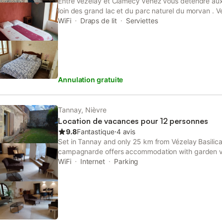
Entre Vézelay et Clamecy venez vous détendre aux
loin des grand lac et du parc naturel du morvan . 
historiques comme la basilique de Vézelay , Clamecy
WiFi
Draps de lit
Serviettes
flotteurs de bois, bazoches ainsi que d'autres vill
journée baignade aux étang de baye,ou bien au lac d
Annulation gratuite
Tannay, Nièvre
Location de vacances pour 12 personnes
9.8
Fantastique
⋅
4 avis
Set in Tannay and only 25 km from Vézelay Basilic
campagnarde offers accommodation with garden vi
private parking. This holiday home has a garden.
WiFi
Internet
Parking