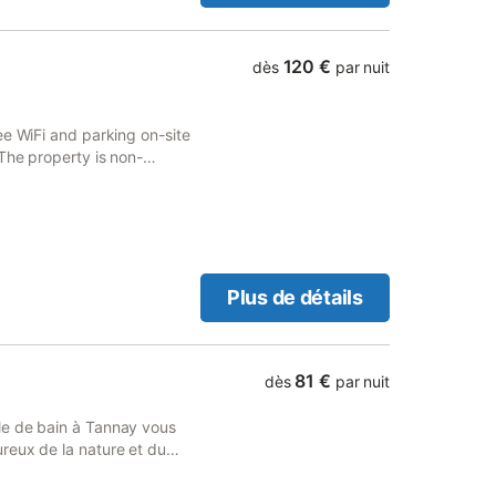
120 €
dès
par nuit
ee WiFi and parking on-site
The property is non-
Plus de détails
81 €
dès
par nuit
le de bain à Tannay vous
reux de la nature et du
ure de Morvan et à 29
arcourrez aisément le trajet