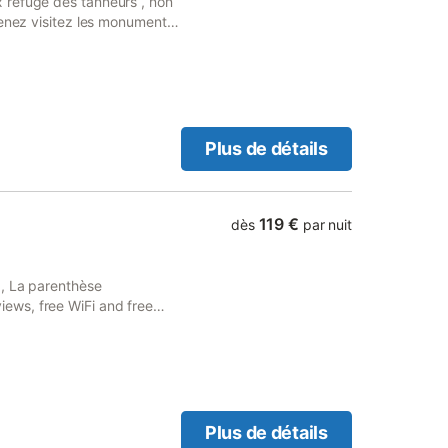
 refuge des tanneurs , non
Venez visitez les monuments
 ville historique des
e comme Auxerre,... Une
es sertons , Panetière ,...
Plus de détails
119 €
dès
par nuit
a, La parenthèse
ews, free WiFi and free
Plus de détails