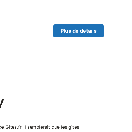
ches ou de 29 minutes
. Profitez du confort de la
à Internet et chauffage, mais
sont à votre disposition.
savon et un sèche-cheveux.
Plus de détails
y
e Gites.fr, il semblerait que les gîtes