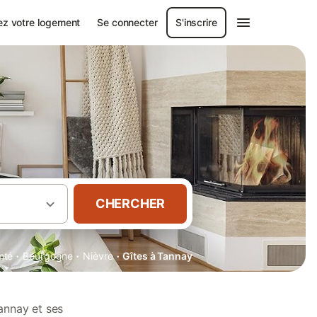
ez votre logement
Se connecter
S'inscrire
CHERCHER
·
·
·
mté
Bourgogne
Nièvre
Gîtes à Tannay
annay et ses