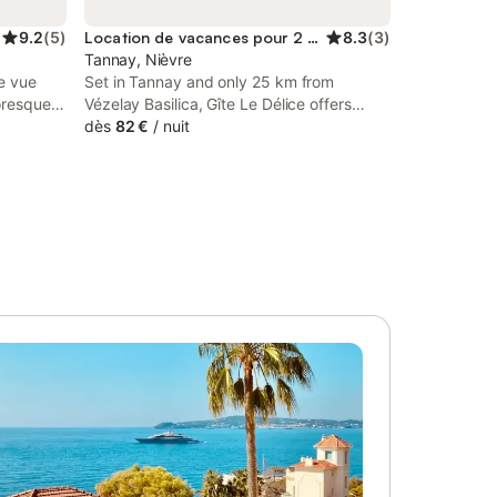
9.2
(
5
)
Location de vacances pour 2 personnes
8.3
(
3
)
Tannay, Nièvre
e vue
Set in Tannay and only 25 km from
oresque
Vézelay Basilica, Gîte Le Délice offers
emps de
accommodation with mountain views, free
dès
82 €
/
nuit
 neufs et
WiFi and free private parking. This holiday
 endroit
home has a heated pool and a garden.
te petite
Guests can make use of a terrace.
e et une
e trouve
 route