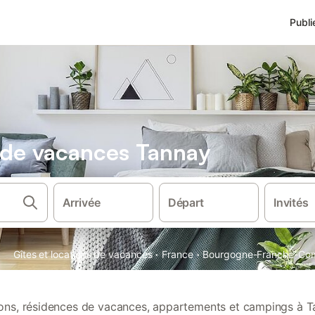
Publi
s de vacances Tannay
Arrivée
Départ
Invités
·
·
Gîtes et locations de vacances
France
Bourgogne-Franche-Co
tions, résidences de vacances, appartements et campings à T