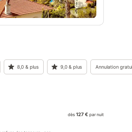
8,0
& plus
9,0
& plus
Annulation gratu
127 €
dès
par nuit