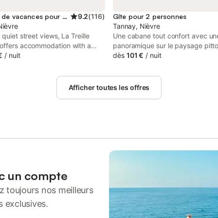
Location de vacances pour 4 personnes
9.2
(
116
)
Gîte pour 2 personnes
Nièvre
Tannay, Nièvre
 quiet street views, La Treille
Une cabane tout confort avec un
offers accommodation with a
panoramique sur le paysage pitt
nd a terrace, around 24 km from
€
/
nuit
de la Nièvre. Construite au print
dès
101 €
/
nuit
asilica. Both free WiFi and
2020 avec des matériaux locales,
n-site are available at the bed
de qualité pour profiter de ce bel
fast free of charge.
les quatre saisons de l'année. Cet
Afficher toutes les offres
maison mesure 24m2 à l'intérieur
terrasse couverte de 15m2. Elle s
en toute tranquillité éloigné d'une
avec très peu de circulation.
ec un compte
 toujours nos meilleurs
s exclusives.