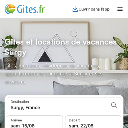
Ouvrir dans l’app
Gîtes et locations de vacances
Surgy
gîtes, locations, résidences de vacances,
appartements et campings à Surgy et ses
environs
Destination
Surgy, France
Arrivée
Départ
sam. 15/08
sam. 22/08