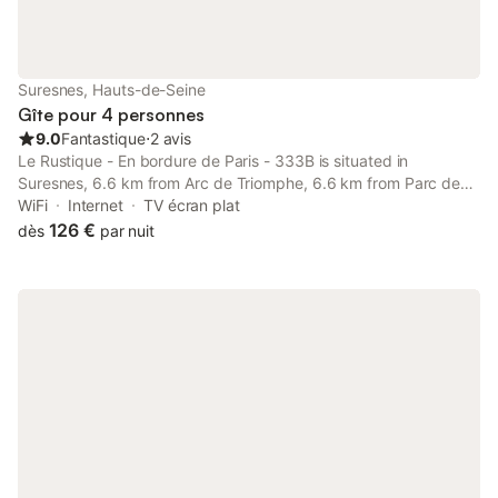
l'appartement soit entièrement non-fumeur, vous profiterez d'un
accès facile par clé. Des lits bébé sont disponibles pour les
familles, et des commerces ainsi que des cafés se trouvent à
proximité, dont un supermarché à 2 km.
Suresnes, Hauts-de-Seine
Gîte pour 4 personnes
9.0
Fantastique
⋅
2 avis
Le Rustique - En bordure de Paris - 333B is situated in
Suresnes, 6.6 km from Arc de Triomphe, 6.6 km from Parc des
Princes, and 7 km from Eiffel Tower.
WiFi
Internet
TV écran plat
126 €
dès
par nuit