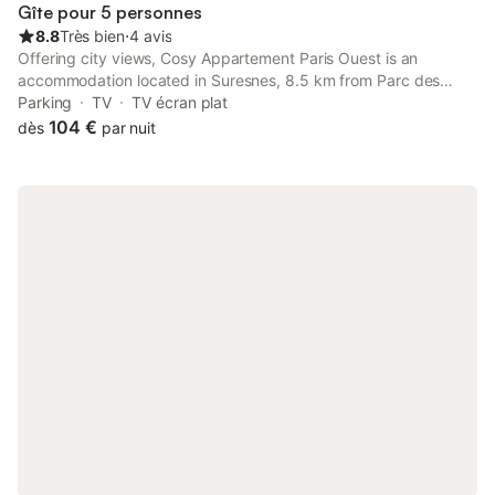
Gîte pour 5 personnes
8.8
Très bien
⋅
4 avis
Offering city views, Cosy Appartement Paris Ouest is an
accommodation located in Suresnes, 8.5 km from Parc des
Princes and 8.9 km from Eiffel Tower. With free private parking,
Parking
TV
TV écran plat
the property is 7.7 km from Palais des Congrès de Paris and 8.
104 €
dès
par nuit