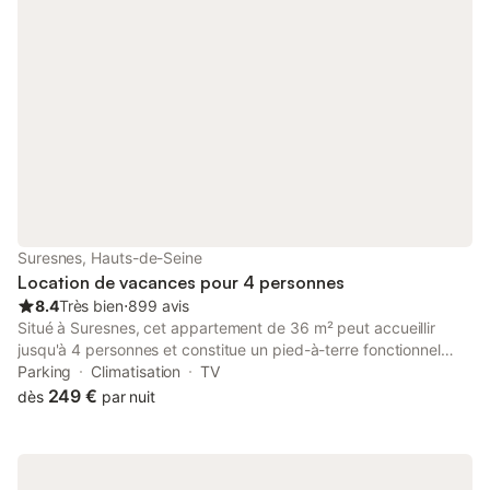
Suresnes, Hauts-de-Seine
Location de vacances pour 4 personnes
8.4
Très bien
⋅
899 avis
Situé à Suresnes, cet appartement de 36 m² peut accueillir
jusqu'à 4 personnes et constitue un pied-à-terre fonctionnel
pour vos séjours. L'établissement propose des chambres
Parking
Climatisation
TV
insonorisées et se trouve à 200 m de la Seine, à seulement 400
249 €
dès
par nuit
m du centre-ville. L'agencement comprend une chambre avec
un lit double et un canapé-lit, une salle de bains et une cuisine
équipée d'un lave-vaisselle, d'un micro-ondes, de plaques de
cuisson et d'une machine à café. Vous bénéficiez d'un accès à