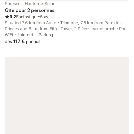
Suresnes, Hauts-de-Seine
Gîte pour 2 personnes
9.2
Fantastique
⋅
5 avis
Situated 7.6 km from Arc de Triomphe, 7.6 km from Parc des
Princes and 8 km from Eiffel Tower, 2 Pièces calme proche Paris
provides accommodation set in Suresnes. Both free WiFi and
WiFi
Internet
Parking
parking on-site are available at the apartment free of charge.
117 €
dès
par nuit