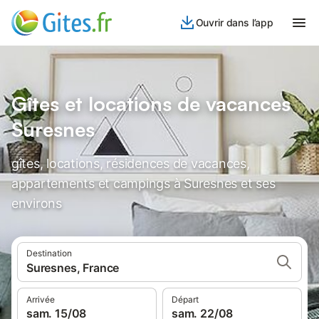
Ouvrir dans l’app
Gîtes et locations de vacances
Suresnes
gîtes, locations, résidences de vacances,
appartements et campings à Suresnes et ses
environs
Destination
Suresnes, France
Arrivée
Départ
sam. 15/08
sam. 22/08