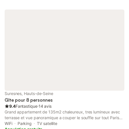
Suresnes, Hauts-de-Seine
Gîte pour 8 personnes
9.4
Fantastique
⋅
14 avis
Grand appartement de 135m2 chaleureux, tres lumineux avec
terrasse et vue panoramique a couper le souffle sur tout Paris
au 26 etages d'une prestigieuse residence au bord de la Seine a
WiFi
Parking
TV satellite