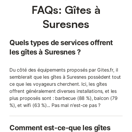
entièrement non-fumeurs et les animaux de compagnie ne sont
FAQs: Gîtes à
pas admis. La gare et les transports en commun se trouvent à
400 m, facilitant vos déplacements dans les environs. La Seine
est située à 600 m du bâtiment, et vous trouverez des
Suresnes
commodités locales telles que L'oasis Café à moins de 400 m.
La propriété est également située à 900 m du Camping de Paris
et à 1,5 km du supermarché le plus proche.
Quels types de services offrent
les gîtes à Suresnes ?
Du côté des équipements proposés par Gites.fr, il
semblerait que les gîtes à Suresnes possèdent tout
ce que les voyageurs cherchent. Ici, les gîtes
offrent généralement diverses installations, et les
plus proposés sont : barbecue (88 %), balcon (79
%), et wifi (63 %)... Pas mal n'est-ce pas ?
Comment est-ce-que les gîtes