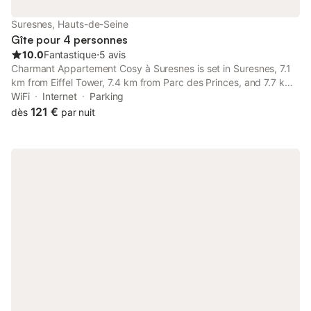
Suresnes, Hauts-de-Seine
Gîte pour 4 personnes
10.0
Fantastique
⋅
5 avis
Charmant Appartement Cosy à Suresnes is set in Suresnes, 7.1
km from Eiffel Tower, 7.4 km from Parc des Princes, and 7.7 km
from Arc de Triomphe. The property is located 8.
WiFi
Internet
Parking
121 €
dès
par nuit