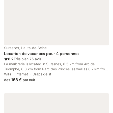
Suresnes, Hauts-de-Seine
Location de vacances pour 4 personnes
8.2
Très bien
⋅
75 avis
La marbrerie is located in Suresnes, 6.5 km from Arc de
Triomphe, 8.3 km from Parc des Princes, as well as 8.7 km from
Musée de l'Orangerie.
WiFi
Internet
Draps de lit
168 €
dès
par nuit