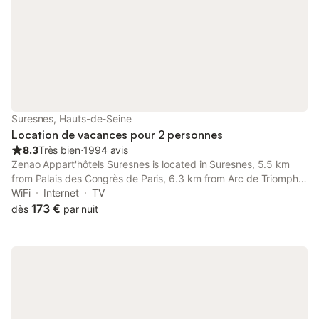
navette depuis les principales gares.
Suresnes, Hauts-de-Seine
Location de vacances pour 2 personnes
8.3
Très bien
⋅
1994 avis
Zenao Appart'hôtels Suresnes is located in Suresnes, 5.5 km
from Palais des Congrès de Paris, 6.3 km from Arc de Triomphe,
as well as 6.3 km from Parc des Princes.
WiFi
Internet
TV
173 €
dès
par nuit