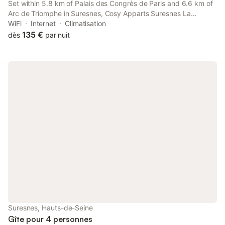
Set within 5.8 km of Palais des Congrès de Paris and 6.6 km of
Arc de Triomphe in Suresnes, Cosy Apparts Suresnes La
Défense offers accommodation with free WiFi and seating area.
WiFi
Internet
Climatisation
The property is situated 6.7 km from Parc des Princes, 7.
135 €
dès
par nuit
Suresnes, Hauts-de-Seine
Gîte pour 4 personnes