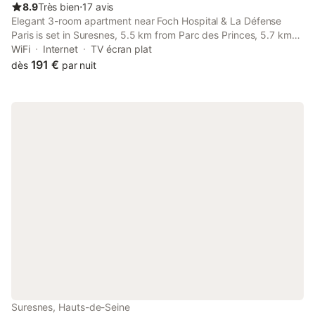
8.9
Très bien
⋅
17 avis
Elegant 3-room apartment near Foch Hospital & La Défense
Paris is set in Suresnes, 5.5 km from Parc des Princes, 5.7 km
from Arc de Triomphe, as well as 6.2 km from Eiffel Tower. The
WiFi
Internet
TV écran plat
property is around 7.
191 €
dès
par nuit
Suresnes, Hauts-de-Seine