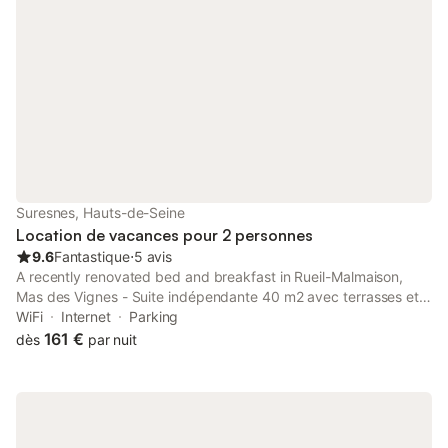
Suresnes, Hauts-de-Seine
Location de vacances pour 2 personnes
9.6
Fantastique
⋅
5 avis
A recently renovated bed and breakfast in Rueil-Malmaison,
Mas des Vignes - Suite indépendante 40 m2 avec terrasses et
parking proche La Défense offers sun terrace, private parking
WiFi
Internet
Parking
and sports facilities.
161 €
dès
par nuit