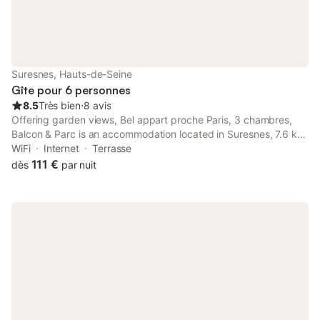
Suresnes, Hauts-de-Seine
Gîte pour 6 personnes
8.5
Très bien
⋅
8 avis
Offering garden views, Bel appart proche Paris, 3 chambres,
Balcon & Parc is an accommodation located in Suresnes, 7.6 km
from Arc de Triomphe and 7.7 km from Parc des Princes. Guests
WiFi
Internet
Terrasse
can benefit from a balcony and a sun terrace.
111 €
dès
par nuit