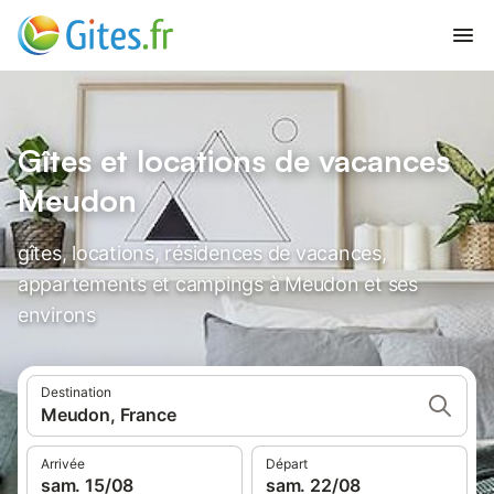
Gîtes et locations de vacances
Meudon
gîtes, locations, résidences de vacances,
appartements et campings à Meudon et ses
environs
Destination
Meudon, France
Arrivée
Départ
sam. 15/08
sam. 22/08