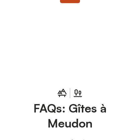
Connectez-vous et économisez
Se connecter
jusqu'à 10% sur nos logements.
FAQs: Gîtes à
Meudon