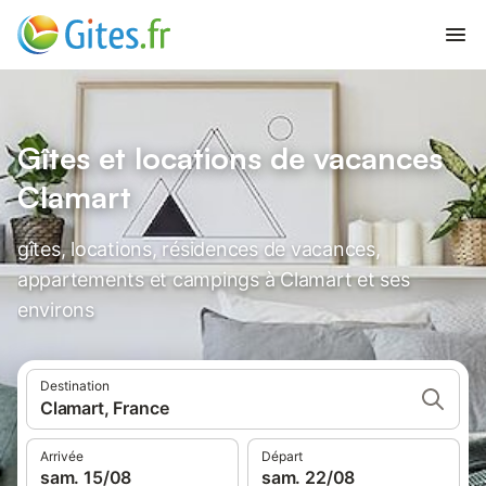
Gîtes et locations de vacances
Clamart
gîtes, locations, résidences de vacances,
appartements et campings à Clamart et ses
environs
Destination
Clamart, France
Arrivée
Départ
sam. 15/08
sam. 22/08