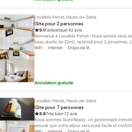
Levallois-Perret, Hauts-de-Seine
Gîte pour 2 personnes
9.1
Fantastique
⋅
42 avis
Bienvenue à Levallois-Perret ! Nous serions ravis de
beau studio de 22m2, optimisé pour 2 personnes. L
l'appartement avec la Seine, le Carré Blanc et les e
WiFi
Internet
Draps de lit
La situation du studio vous permettra de vous dépl
capitale en transports en commun : - Bus : Marjolin 
pied - Métro : Louise Michel (ligne 3) à 8 minutes à p
Station Vélib - Plusieurs compagnies de taxis dispon
plus fréquentés) - appelez le 36 07.
Annulation gratuite
Levallois-Perret, Hauts-de-Seine
Gîte pour 7 personnes
8.8
Très bien
⋅
12 avis
Nous sommes GuestReady, un gestionnaire immobili
assurer que votre séjour sera aussi facile et confo
sommes disponibles 24 heures sur 24 et 7 jours sur
WiFi
Internet
Draps de lit