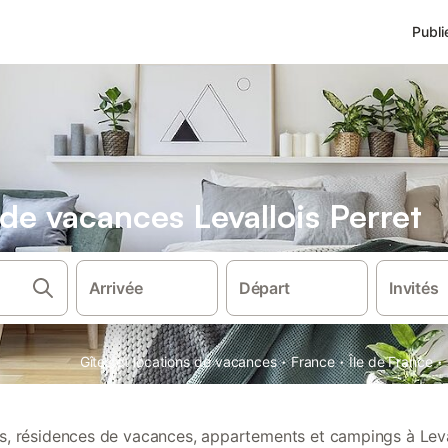
Publi
 de vacances Levallois Perret
Arrivée
Départ
Invités
·
·
·
Gîtes et locations de vacances
France
Île de France
ns, résidences de vacances, appartements et campings à Leva