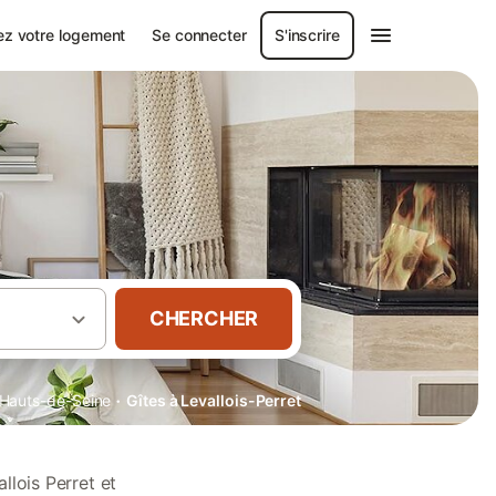
ez votre logement
Se connecter
S'inscrire
CHERCHER
·
Hauts-de-Seine
Gîtes à Levallois-Perret
llois Perret et