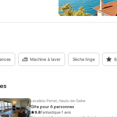
nt). Lorsque vous ne faites pas
ing ou que vous n'explorez pas
 la gare idéalement située,
us à la salle de fitness pour
 forme pendant votre séjour. Vous
 la commodité de la réception
4h/24 ! Notre studio confortable
'un lit double ou de deux lits
Les configurations de lit peuvent
euillez donc vérifier auprès de
sonnel lors de la réservation pour
ances
rer que l'agencement de la suite
Machine à laver
Sèche linge
8
 à vos besoins spécifiques. Nous
nirons la literie gratuitement.
-vous confortablement et profitez
rammes locaux sur notre télévisio
es
Levallois-Perret, Hauts-de-Seine
Gîte pour 6 personnes
9.8
Fantastique
⋅
1 avis