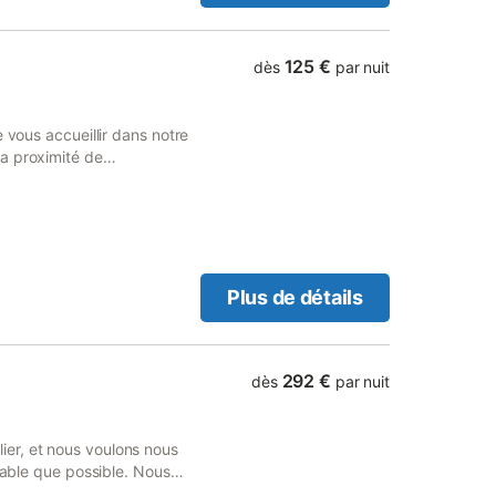
125 €
dès
par nuit
 vous accueillir dans notre
a proximité de
spaces verts vous ravira !
acer très facilement dans la
(ligne 94) à 3 minutes à
ied - Bus (jour et nuit) -
ibles : Les taxis G7 (les
Plus de détails
292 €
dès
par nuit
er, et nous voulons nous
rtable que possible. Nous
 7 si vous avez besoin