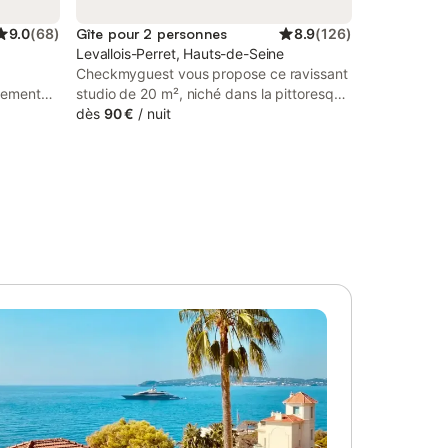
9.0
(
68
)
Gîte pour 2 personnes
8.9
(
126
)
Levallois-Perret, Hauts-de-Seine
Checkmyguest vous propose ce ravissant
alement
studio de 20 m², niché dans la pittoresque
as de
ville de Levallois-Perret. Ce cocon offre un
dès
90 €
/
nuit
me et
espace de vie élégamment aménagé,
idéal
créant une atmosphère paisible et
. Pouvant
raffinée. Sa proximité avec la Seine et le
une
centre de Paris en fait un lieu idéal pour
timiste
profiter de balades relaxantes au fil de
 une
l'eau et découvrir les monuments
emblématiques de la capitale.