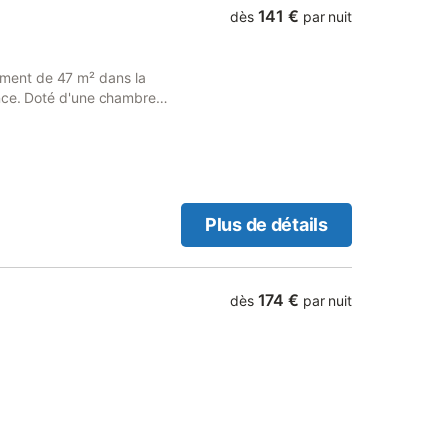
lichy-Levallois (989 m),
141 €
dès
par nuit
 km), Les Grésillons (3.7
.1 km), Asnières-sur-Seine
3 km), Porte Maillot (2.3
ment de 47 m² dans la
rte-de-Clichy (2.9 km),
ance. Doté d'une chambre
-de-Mars-Tour-Eiffel (4.6
ffre tout le confort. A
rofiter pleinement de la
tier.
Plus de détails
174 €
dès
par nuit