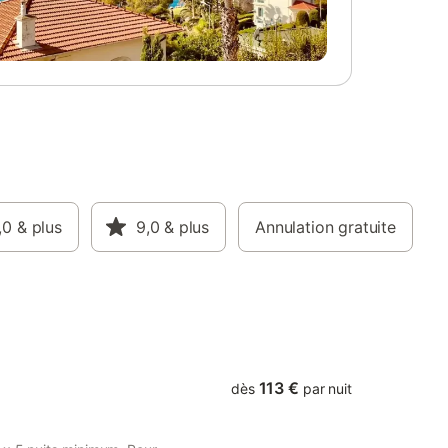
,0
& plus
9,0
& plus
Annulation gratuite
113 €
dès
par nuit