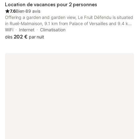
Location de vacances pour 2 personnes
7.6
Bien
⋅
89 avis
Offering a garden and garden view, Le Fruit Défendu is situated
in Rueil-Malmaison, 9.1 km from Palace of Versailles and 9.4 km
from Gardens of Versailles. There is an in-house restaurant and
WiFi
Internet
Climatisation
free private parking.
202 €
dès
par nuit