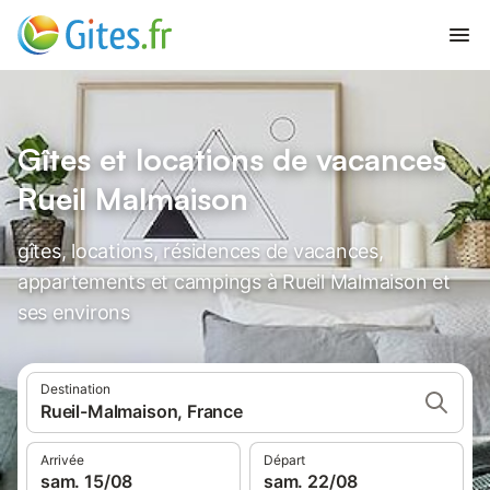
Gîtes et locations de vacances
Rueil Malmaison
gîtes, locations, résidences de vacances,
appartements et campings à Rueil Malmaison et
ses environs
Destination
Rueil-Malmaison, France
Arrivée
Départ
sam. 15/08
sam. 22/08