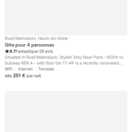
Rueil-Malmaison, Hauts-de-Seine
Gîte pour 4 personnes
9.7
Fantastique
⋅
29 avis
Situated in Rueil-Malmaison, Stylish Stay Near Paris - 850m to
Subway RER A - with floor fan T1-4P is a recently renovated
accommodation, 10 km from Palais des Congrès de Paris and
WiFi
Internet
Terrasse
10 km from Arc de Triomphe.
251 €
dès
par nuit