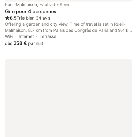
Rueil-Malmaison, Hauts-de-Seine
Gîte pour 4 personnes
8.5
Très bien
⋅
34 avis
Offering a garden and city view, Time of travel is set in Rueil-
Malmaison, 8.7 km from Palais des Congrès de Paris and 9.4 km
from Arc de Triomphe. Free WiFi is featured throughout the
WiFi
Internet
Terrasse
property and private parking is available on site.
258 €
dès
par nuit