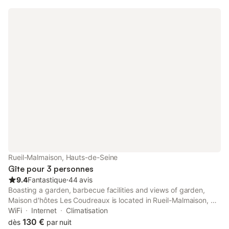
Défense se trouve à 2 km de l'école IFP et à 2,9 km du siège de
Schneider Electric France. L'aéroport de Paris-Orly, le plus
proche, est implanté à 20 km.
Rueil-Malmaison, Hauts-de-Seine
Gîte pour 3 personnes
9.4
Fantastique
⋅
44 avis
Boasting a garden, barbecue facilities and views of garden,
Maison d'hôtes Les Coudreaux is located in Rueil-Malmaison, 9
km from Parc des Princes. Featuring a shared kitchen, this
WiFi
Internet
Climatisation
property also provides guests with a sun terrace.
130 €
dès
par nuit