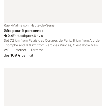
Rueil-Malmaison, Hauts-de-Seine
Gîte pour 5 personnes
9.4
Fantastique
⋅
46 avis
Set 7.2 km from Palais des Congrès de Paris, 8 km from Arc de
Triomphe and 8.6 km from Parc des Princes, C est Votre Maison
provides accommodation located in Rueil-Malmaison.
WiFi
Internet
Terrasse
109 €
dès
par nuit