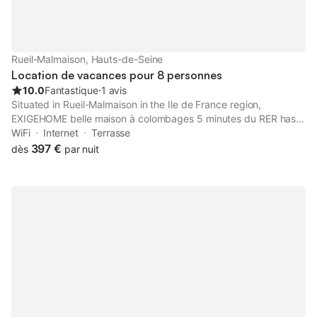
Rueil-Malmaison, Hauts-de-Seine
Location de vacances pour 8 personnes
10.0
Fantastique
⋅
1 avis
Situated in Rueil-Malmaison in the Ile de France region,
EXIGEHOME belle maison à colombages 5 minutes du RER has a
terrace and garden views. Guests staying at this villa have
WiFi
Internet
Terrasse
access to a patio.
397 €
dès
par nuit