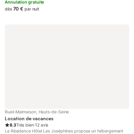
Hôtel Le Cardinal Rueil Centre are air-conditioned.
Annulation gratuite
70 €
dès
par nuit
Rueil-Malmaison, Hauts-de-Seine
Location de vacances
8.3
Très bien
⋅
12 avis
Le Résidence Hôtel Les Joséphines propose un hébergement