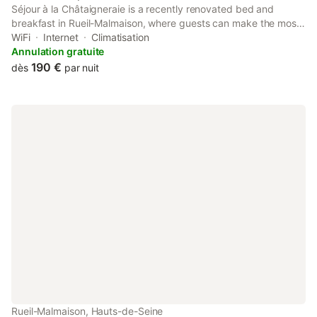
Séjour à la Châtaigneraie is a recently renovated bed and
breakfast in Rueil-Malmaison, where guests can make the most
of its garden and bar.
WiFi
Internet
Climatisation
Annulation gratuite
190 €
dès
par nuit
Rueil-Malmaison, Hauts-de-Seine