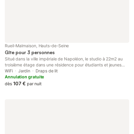
Rueil-Malmaison, Hauts-de-Seine
Gîte pour 3 personnes
Situé dans la ville impériale de Napoléon, le studio à 22m2 au
troisième étage dans une résidence pour étudiants et jeunes
employés. Sans vis-à-vis, très calme, il y a tout ce qu'il faut
WiFi
Jardin
Draps de lit
dans la kitchenette, idéal pour déplacement professionnel. 8
Annulation gratuite
minutes à pieds à la gare RER de Rueil-Malmaison, 10 minutes
107 €
dès
par nuit
de train direct à La Défense, 15 minutes à l'avenue Champs-
Elysées, 20 minutes à Châtelet.