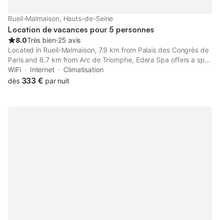
Rueil-Malmaison, Hauts-de-Seine
Location de vacances pour 5 personnes
8.0
Très bien
⋅
25 avis
Located in Rueil-Malmaison, 7.9 km from Palais des Congrès de
Paris and 8.7 km from Arc de Triomphe, Edera Spa offers a spa
and wellness centre and air conditioning. A hot tub is available
WiFi
Internet
Climatisation
for guests, along with wellness packages.
333 €
dès
par nuit