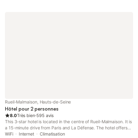
Rueil-Malmaison, Hauts-de-Seine
Hôtel pour 2 personnes
8.0
Très bien
⋅
595 avis
This 3-star hotel is located in the centre of Rueil-Malmaison. It is
a 15-minute drive from Paris and La Défense. The hotel offers
satellite TV and free WiFi access throughout. All guest-rooms at
WiFi
Internet
Climatisation