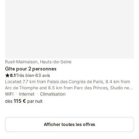
capitale. Réservez vite votre séjour dans ce lieu unique ! Accès
des voyageurs L’appartement est entièrement à vous
Rueil-Malmaison, Hauts-de-Seine
Gîte pour 2 personnes
8.1
Très bien
⋅
63 avis
Located 7.7 km from Palais des Congrès de Paris, 8.4 km from
Arc de Triomphe and 8.5 km from Parc des Princes, Studio neuf
Paris La Défense Metro 15 Rueil - Suresnes - Mont Valerien
WiFi
Internet
Climatisation
provides accommodation situated in Rueil-Malmaison.
115 €
dès
par nuit
Afficher toutes les offres