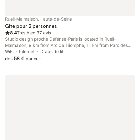
Rueil-Malmaison, Hauts-de-Seine
Gîte pour 2 personnes
8.4
Très bien
⋅
37 avis
Studio design proche Défense-Paris is located in Rueil-
Malmaison, 9 km from Arc de Triomphe, 11 km from Parc des
Princes, and 11 km from Musée de l'Orangerie.
WiFi
Internet
Draps de lit
58 €
dès
par nuit