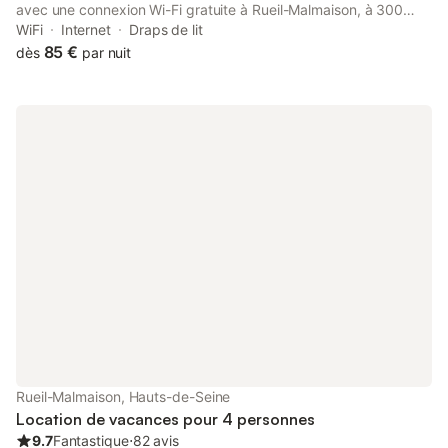
avec une connexion Wi-Fi gratuite à Rueil-Malmaison, à 300
mètres de l'hôtel de ville de Rueil-Malmaison.
WiFi
Internet
Draps de lit
85 €
dès
par nuit
Rueil-Malmaison, Hauts-de-Seine
Location de vacances pour 4 personnes
9.7
Fantastique
⋅
82 avis