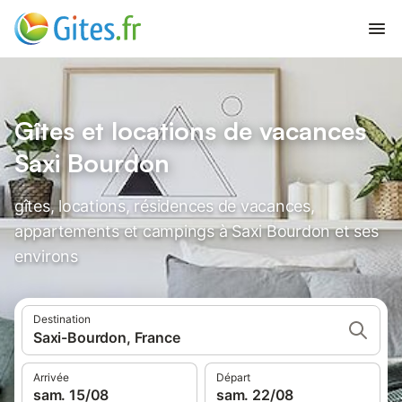
Gîtes et locations de vacances
Saxi Bourdon
gîtes, locations, résidences de vacances,
appartements et campings à Saxi Bourdon et ses
environs
Destination
Saxi-Bourdon, France
Arrivée
Départ
sam. 15/08
sam. 22/08