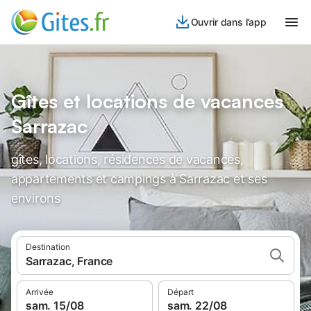
Ouvrir dans l’app
Gîtes et locations de vacances
Sarrazac
gîtes, locations, résidences de vacances,
appartements et campings à Sarrazac et ses
environs
Destination
Sarrazac, France
Arrivée
Départ
sam. 15/08
sam. 22/08