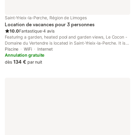
Saint-Yrieix-la-Perche, Région de Limoges
Location de vacances pour 3 personnes
10.0
Fantastique
⋅
4 avis
Featuring a garden, heated pool and garden views, Le Cocon -
Domaine du Vertendre is located in Saint-Yrieix-la-Perche. It is
situated 38 km from Limoges Exhibition Center and provides
Piscine
WiFi
Internet
private check-in and check-out.
Annulation gratuite
134 €
dès
par nuit