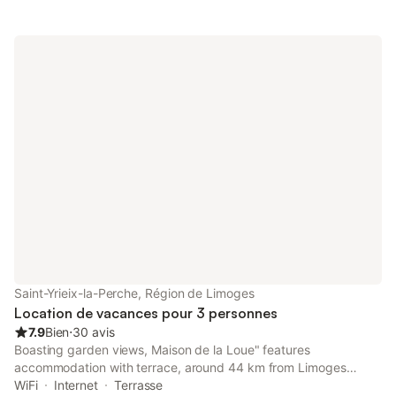
Saint-Yrieix-la-Perche, Région de Limoges
Location de vacances pour 3 personnes
7.9
Bien
⋅
30 avis
Boasting garden views, Maison de la Loue" features
accommodation with terrace, around 44 km from Limoges
Exhibition Center. Both free WiFi and parking on-site are
WiFi
Internet
Terrasse