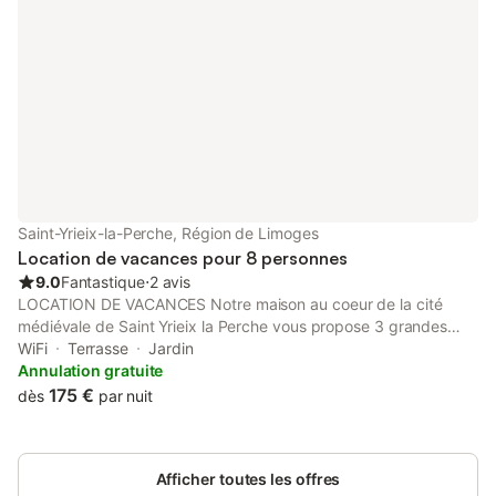
Saint-Yrieix-la-Perche, Région de Limoges
Location de vacances pour 8 personnes
9.0
Fantastique
⋅
2 avis
LOCATION DE VACANCES Notre maison au coeur de la cité
médiévale de Saint Yrieix la Perche vous propose 3 grandes
chambres, pouvant accueillir confortablement jusqu'à 8
WiFi
Terrasse
Jardin
personnes. Il est adapté aux couples et aux familles. Nous
Annulation gratuite
avons un joli jardin dans la cour et une terrasse sur le toit
175 €
dès
par nuit
donnant sur le ruisseau à proximité. La maison est au centre du
village et dispose d'un parking et d'un accès faciles. Vous
pouvez vous promener facilement aux magasins, restaurants,
Afficher toutes les offres
parcs, lacs et marchés de la ville à proximité. N'hésitez pas à