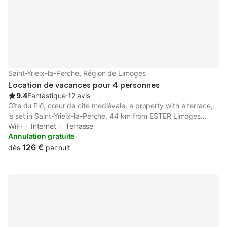
Saint-Yrieix-la-Perche, Région de Limoges
Location de vacances pour 4 personnes
9.4
Fantastique
⋅
12 avis
Gîte du Plô, cœur de cité médiévale, a property with a terrace,
is set in Saint-Yrieix-la-Perche, 44 km from ESTER Limoges
Technopole, 45 km from Zénith Limoges Métropole, as well as
WiFi
Internet
Terrasse
13 km from Jumilhac Castle.
Annulation gratuite
126 €
dès
par nuit