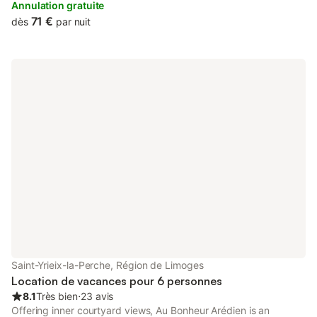
accessible at the bed and breakfast free of charge.
Annulation gratuite
71 €
dès
par nuit
Saint-Yrieix-la-Perche, Région de Limoges
Location de vacances pour 6 personnes
8.1
Très bien
⋅
23 avis
Offering inner courtyard views, Au Bonheur Arédien is an