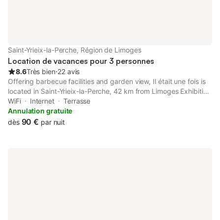
Saint-Yrieix-la-Perche, Région de Limoges
Location de vacances pour 3 personnes
8.6
Très bien
⋅
22 avis
Offering barbecue facilities and garden view, Il était une fois is
located in Saint-Yrieix-la-Perche, 42 km from Limoges Exhibition
Center and 42 km from ESTER Limoges Technopole.
WiFi
Internet
Terrasse
Annulation gratuite
90 €
dès
par nuit