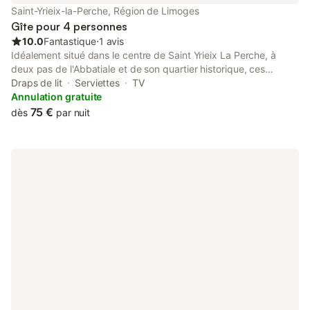
Saint-Yrieix-la-Perche, Région de Limoges
Gîte pour 4 personnes
10.0
Fantastique
⋅
1 avis
Idéalement situé dans le centre de Saint Yrieix La Perche, à
deux pas de l'Abbatiale et de son quartier historique, ces
restaurants, centre hospitalier, maison de retraite etc...
Draps de lit
Serviettes
TV
Appartement refait à neuf, idéalement situé dans le centre de
Annulation gratuite
Saint Yrieix La Perche Situé près de Jumilhac le grand,
75 €
dès
par nuit
Pompadour, Hautefort, cet appartement refait à neuf tout
proche de l'Abbatiale, de son quartier historique et de ces
restaurants saura vous charmer par ces poutres apparentes et
son aménagement alliant le confort cosy et rustique. Situé au
2ème et dernier étage d'un immeuble en pierre. Appartement
cosy et très agréable. Nous sommes propriétaires de Bulle d'R,
nous connaissons les attentes des voyageurs et les
comprenons. Nous souhaitons que les personnes soient ravis de
leur séjour chez nous.