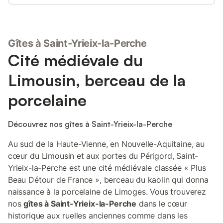
nous contacter si vous avez des questions concernant les
réservations. Nous avons récemment entrepris des rénovations
et la propriété est entièrement équipée avec tout le confort
moderne commodité. C'est un endroit excellent et unique pour
Gîtes à Saint-Yrieix-la-Perche
se promener dans la ville, visiter les villes et villages voisins et la
région car la maison est à distance de marche de la gare locale.
Cité médiévale du
LE VILLAGE Saint Yrieix la Perche est une petite ville de la Haute
Vienne (Limousin) avec un beau centre ancien. La ville est située
Limousin, berceau de la
à la frontière de la Dordogne, de la Corrèze et de la Haute
Vienne et de sa cité médiévale centre est classé parmi les «Plus
porcelaine
Beaux Détours de France» et est une étape sur «La Route
Richard Cœur de Lion». Il y a de magnifiques rues pavées, de
nombreux magasins et marchés. St Yrieix possède de
Découvrez nos gîtes à Saint-Yrieix-la-Perche
nombreux sites historiques et attractions à visiter, notammen
Au sud de la Haute-Vienne, en Nouvelle-Aquitaine, au
cœur du Limousin et aux portes du Périgord, Saint-
Yrieix-la-Perche est une cité médiévale classée « Plus
Beau Détour de France », berceau du kaolin qui donna
naissance à la porcelaine de Limoges. Vous trouverez
nos
gîtes à Saint-Yrieix-la-Perche
dans le cœur
historique aux ruelles anciennes comme dans les