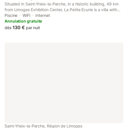
Situated in Saint-Yrieix-la-Perche, in a historic building, 49 km
from Limoges Exhibition Center, La Petite Ecurie is a villa with
free bikes and bar. This villa has a private pool, a garden,
Piscine
WiFi
Internet
barbecue facilities, free WiFi and free private parking.
Annulation gratuite
130 €
dès
par nuit
Saint-Yrieix-la-Perche, Région de Limoges