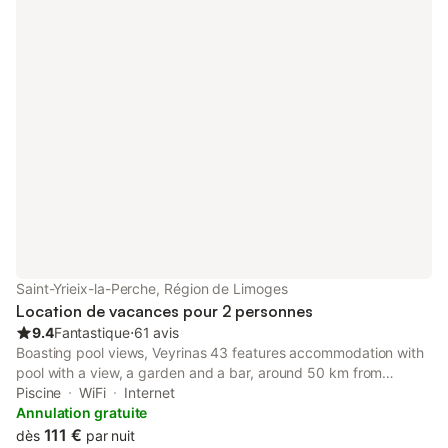
Saint-Yrieix-la-Perche, Région de Limoges
Location de vacances pour 2 personnes
9.4
Fantastique
⋅
61 avis
Boasting pool views, Veyrinas 43 features accommodation with
pool with a view, a garden and a bar, around 50 km from
Limoges Exhibition Center. The property has river and garden
Piscine
WiFi
Internet
views, and is 50 km from ESTER Limoges Technopole.
Annulation gratuite
111 €
dès
par nuit