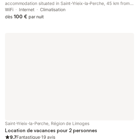
accommodation situated in Saint-Yrieix-la-Perche, 45 km from
Limoges Exhibition Center and 12 km from Jumilhac Castle.
WiFi
Internet
Climatisation
100 €
dès
par nuit
Saint-Yrieix-la-Perche, Région de Limoges
Location de vacances pour 2 personnes
9.7
Fantastique
⋅
19 avis