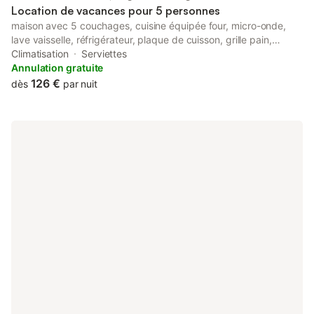
Location de vacances pour 5 personnes
maison avec 5 couchages, cuisine équipée four, micro-onde,
lave vaisselle, réfrigérateur, plaque de cuisson, grille pain,
cafetière. buanderie avec lave linge et congélateur, jardin de
Climatisation
Serviettes
2500 m2, garage et emplacement de parking. Elle est située à 2
Annulation gratuite
km du centre de Saint Yiriex la Perche. , 40 km de Limoges
126 €
dès
par nuit