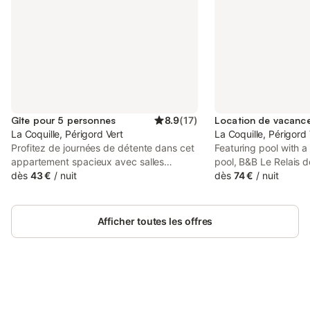
Gîte pour 5 personnes
8.9
(
17
)
La Coquille, Périgord Vert
La Coquille, Périgord 
Profitez de journées de détente dans cet
Featuring pool with a
appartement spacieux avec salles
pool, B&B Le Relais d
d'activités et piscine privée. Votre
dès
43 €
/
nuit
bed and breakfast sit
dès
74 €
/
nuit
appartement de vacances offre
building in La Coquil
beaucoup d'espace et convient donc
Jumilhac Castle.
parfaitement aux familles. Installez-vous
Afficher toutes les offres
confortablement dans le salon, qui est
équipé d'un canapé, de fauteuils et d'une
télévision. Profitez de la belle cuisine
avec table à manger, aménagée de
manière pratique, et préparez vos repas
dans une ambiance conviviale.
Connectez-vous et économisez
Se connecter