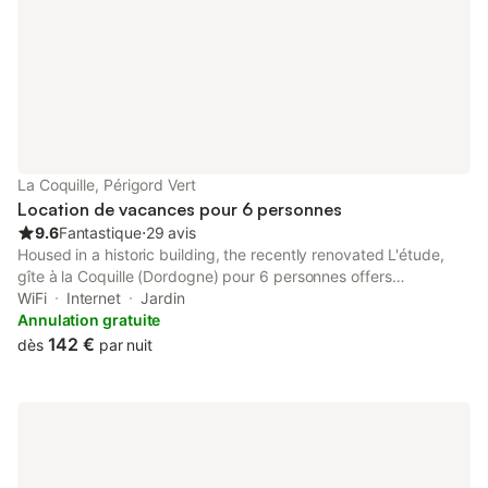
La Coquille, Périgord Vert
Location de vacances pour 6 personnes
9.6
Fantastique
⋅
29 avis
Housed in a historic building, the recently renovated L'étude,
gîte à la Coquille (Dordogne) pour 6 personnes offers
accommodation with a garden and free WiFi.
WiFi
Internet
Jardin
Annulation gratuite
142 €
dès
par nuit