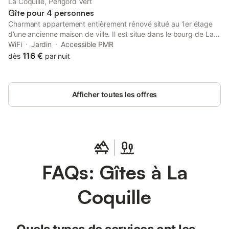
La Coquille, Périgord Vert
Gîte pour 4 personnes
Charmant appartement entièrement rénové situé au 1er étage
d’une ancienne maison de ville. Il est situe dans le bourg de La
Coquille, donnant un accès facile et rapide aux Commerces et a
WiFi
Jardin
Accessible PMR
la Gare. La chambre doté d’un lit Queen Size en 160 donne coté
116 €
dès
par nuit
cour, réduisant les nuisances sonores du village. Le salon / salle
a manger avec cuisine équipé (frigo congélateur, plaque de
cuisson et petit four) Dans le salon il y un canapé convertible
Afficher toutes les offres
avec couchage de 140. Salle de bain avec douche italienne.
Parking prive
FAQs: Gîtes à La
Coquille