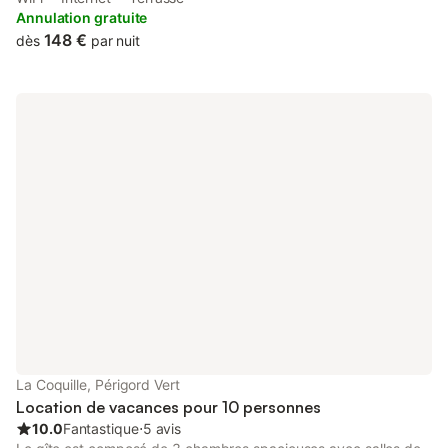
access to a terrace, free private parking and free WiFi.
Annulation gratuite
148 €
dès
par nuit
La Coquille, Périgord Vert
Location de vacances pour 10 personnes
10.0
Fantastique
⋅
5 avis