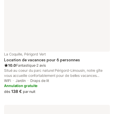
La Coquille, Périgord Vert
Location de vacances pour 6 personnes
10.0
Fantastique
⋅
2 avis
Situé au coeur du parc naturel Périgord-Limousin, notre gîte
vous accueille confortablement pour de belles vacances
proches de la nature. Ses 88m2 proposent assez d'espace pour
WiFi
Jardin
Draps de lit
6 personnes: deux lits simples (90x190cm) sont présents dans
Annulation gratuite
la chambre côté rue, un lit double (160 x 200cm) équipe la
138 €
dès
par nuit
chambre côté jardin et un canapé lit (avec couchage 160 x 200
cm peut accueillir deux personnes supplémentaires dans le
salon. Les couchages sont de qualité. La cuisine contient tout
l'équipement nécessaire pour cuisiner: four, plaque induction 3