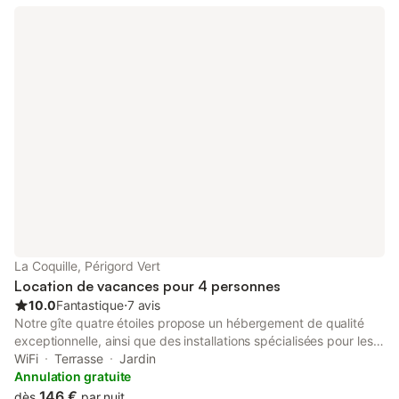
La Coquille, Périgord Vert
Location de vacances pour 4 personnes
10.0
Fantastique
⋅
7 avis
Notre gîte quatre étoiles propose un hébergement de qualité
exceptionnelle, ainsi que des installations spécialisées pour les
personnes prenant des vacances en voiture en France. Parfait
WiFi
Terrasse
Jardin
pour les passionnés de conduite / moto, avec une offre unique
Annulation gratuite
introuvable ailleurs, nous proposons un parking privé sécurisé
146 €
dès
par nuit