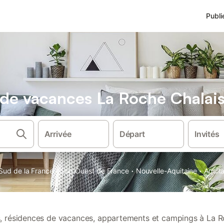
Publi
s de vacances La Roche Chalai
Arrivée
Départ
Invités
·
·
·
Sud de la France
Sud Ouest de France
Nouvelle-Aquitaine
Aquit
ns, résidences de vacances, appartements et campings à La R