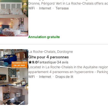
wifi gratuit, une salle d'eau avec douche ou baignoi
Dronne, Périgord Vert in La Roche-Chalais offers
et miroir de courtoisie, sèche-cheveux, linge et artic
garden. This property offers access to a terrace, f
WiFi
Internet
Terrasse
mouchoirs en papier mais également un plateau de 
WiFi.
d'eau e
Annulation gratuite
La Roche-Chalais, Dordogne
Gîte pour 4 personnes
9.0
Fantastique
⋅
34 avis
Located in La Roche-Chalais in the Aquitaine regio
appartement 4 personnes en hypercentre - Parking
accommodation with free WiFi and free private par
WiFi
Internet
Draps de lit