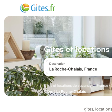
Gîtes et location
Destination
·
·
Gîtes et locations de vacances
France
Gîtes à La Roche-Chalais
gîtes, locatio