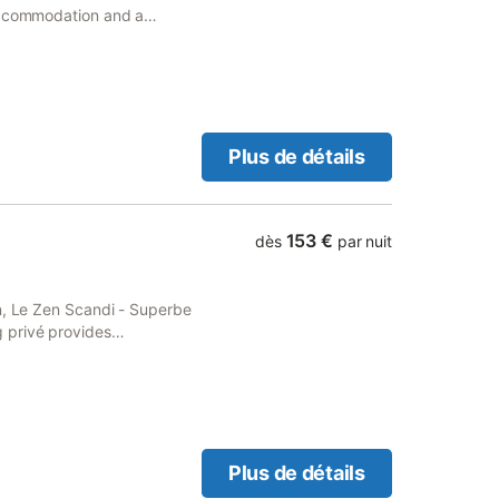
re, wc privé, miroir en pieds
 accommodation and a
les de toilette, radio-réveil,
ree private parking and free
courtoisie avec une carafe
Plus de détails
153 €
dès
par nuit
n, Le Zen Scandi - Superbe
 privé provides
king.
Plus de détails