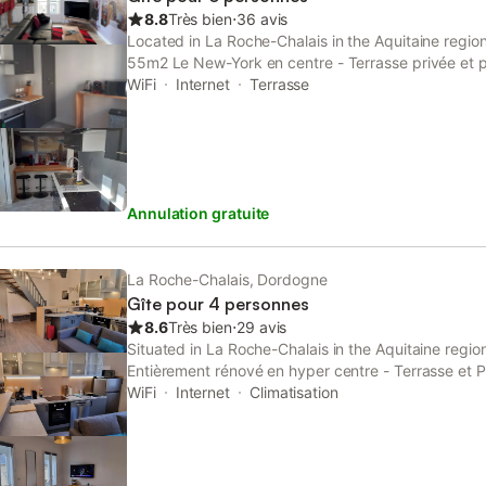
8.8
Très bien
⋅
36 avis
Located in La Roche-Chalais in the Aquitaine regi
55m2 Le New-York en centre - Terrasse privée et p
accommodation with free WiFi and free private par
WiFi
Internet
Terrasse
Annulation gratuite
La Roche-Chalais, Dordogne
Gîte pour 4 personnes
8.6
Très bien
⋅
29 avis
Situated in La Roche-Chalais in the Aquitaine region
Entièrement rénové en hyper centre - Terrasse et P
This property offers access to a terrace, free priva
WiFi
Internet
Climatisation