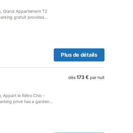
on, Grand Appartement T2
arking gratuit provides
king.
Plus de détails
173 €
dès
par nuit
, Appart le Rétro Chic -
arking privé has a garden.
te parking and free WiFi.