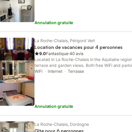
Annulation gratuite
La Roche-Chalais, Périgord Vert
Location de vacances pour 4 personnes
9.0
Fantastique
⋅
40 avis
Located in La Roche-Chalais in the Aquitaine regio
terrace and garden views. Both free WiFi and parkin
the bed and breakfast free of charge.
WiFi
Internet
Terrasse
Annulation gratuite
La Roche-Chalais, Dordogne
Gîte pour 6 personnes