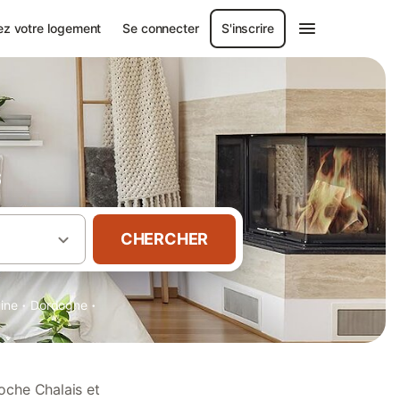
ez votre logement
Se connecter
S'inscrire
s
CHERCHER
·
·
aine
Dordogne
oche Chalais et