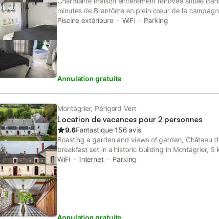
Charmante maison entièrement rénovée située dans 
minutes de Brantôme en plein cœur de la campagne
privative idéale pour 2 couples et 4 enfants … La 
Piscine extérieure
WiFi
Parking
d’une maison principale avec 3 chambres et une 
chambre et sa salle de bains indépendante. Elle es
5 minutes de tous les commerces (bourg à côté)
Annulation gratuite
Montagrier, Périgord Vert
Location de vacances pour 2 personnes
9.6
Fantastique
⋅
156 avis
Boasting a garden and views of garden, Château d
breakfast set in a historic building in Montagrier, 5
This bed and breakfast offers free private parking
WiFi
Internet
Parking
Annulation gratuite