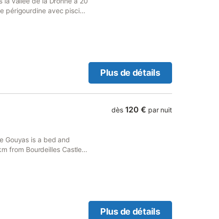
la vallée de la Dronne à 20
 périgourdine avec piscine
propriété est composée
dépendance avec une
t située dans la campagne à
Plus de détails
120 €
dès
par nuit
e Gouyas is a bed and
 km from Bourdeilles Castle.
 and a concierge service.
Plus de détails