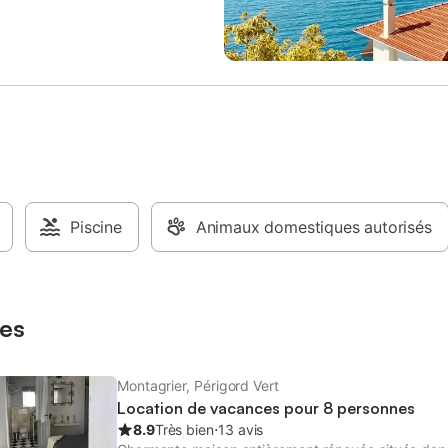
 un apéritif ou simplement
de l’air pur de la campagne
ine. La propriété offre également
ces de parking partagées,
ant confort et praticité pendant
our. Idéalement située, cette
ous permet de découvrir la
t le charme du Périgord tout en
 d’un cadre paisible et sécurisé.
réserver le calme des lieux, les
ts ne sont pas autorisés.
 Le ménage est à la charge du
Piscine
Animaux domestiques autorisés
 Merci de laisser les lieux
 votre départ. Un service de
eut être proposé en option
nt auprès de votre hôte via la
es
Montagrier, Périgord Vert
Location de vacances pour 8 personnes
8.9
Très bien
⋅
13 avis