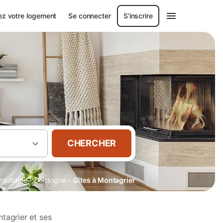
ez votre logement
Se connecter
S'inscrire
CHERCHER
·
·
Aquitaine
Dordogne
Gîtes à Montagrier
tagrier et ses