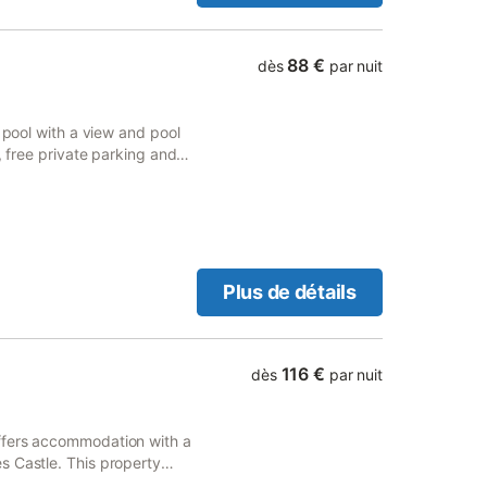
88 €
dès
par nuit
 pool with a view and pool
, free private parking and
Plus de détails
116 €
dès
par nuit
ffers accommodation with a
s Castle. This property
ng and free WiFi.