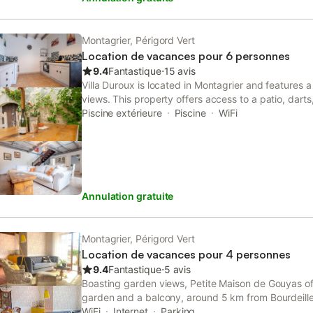
Montagrier, Périgord Vert
Location de vacances pour 6 personnes
9.4
Fantastique
⋅
15 avis
Villa Duroux is located in Montagrier and features a
views. This property offers access to a patio, darts
free WiFi. The villa has private entrance.
Piscine extérieure
Piscine
WiFi
Annulation gratuite
Montagrier, Périgord Vert
Location de vacances pour 4 personnes
9.4
Fantastique
⋅
5 avis
Boasting garden views, Petite Maison de Gouyas o
garden and a balcony, around 5 km from Bourdeille
offers access to a terrace, darts, free private parki
WiFi
Internet
Parking