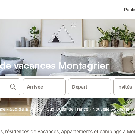
Publi
s de vacances Montagrier
Arrivée
Départ
Invités
·
·
·
·
nce
Sud de la France
Sud Ouest de France
Nouvelle-Aquitaine
ons, résidences de vacances, appartements et campings à Mon