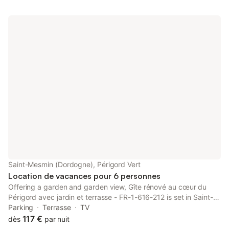
Saint-Mesmin (Dordogne), Périgord Vert
Location de vacances pour 6 personnes
Offering a garden and garden view, Gîte rénové au cœur du
Périgord avec jardin et terrasse - FR-1-616-212 is set in Saint-
Mesmin, 18 km from Hautefort Castle and 27 km from Jumilhac
Parking
Terrasse
TV
Castle.
117 €
dès
par nuit