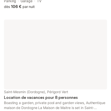
Brive Exhibition Centre, and 42 km from Brive Town Hall.
Parking
Garage
TV
106 €
dès
par nuit
Saint-Mesmin (Dordogne), Périgord Vert
Location de vacances pour 8 personnes
Boasting a garden, private pool and garden views, Authentique
maison de Dordogne La Maison de Maitre is set in Saint-