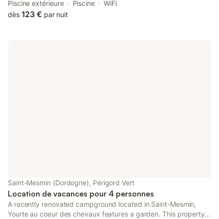
Mesmin. This property offers access to a terrace, table tennis,
Piscine extérieure
Piscine
WiFi
free private parking and free WiFi.
123 €
dès
par nuit
Saint-Mesmin (Dordogne), Périgord Vert
Location de vacances pour 4 personnes
A recently renovated campground located in Saint-Mesmin,
Yourte au coeur des chevaux features a garden. This property