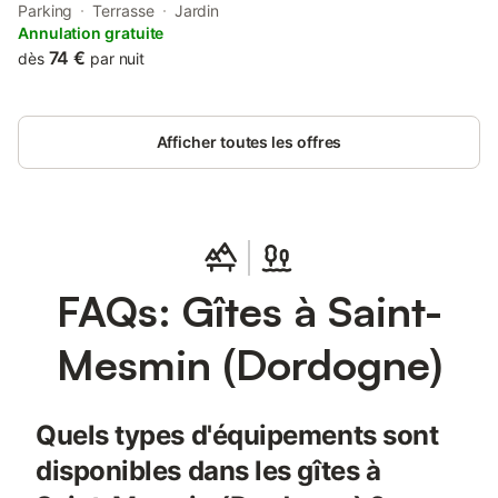
offers access to a terrace and free private parking. The
Parking
Terrasse
Jardin
property is non-smoking and is set 43 km from Lascaux.
Annulation gratuite
74 €
dès
par nuit
Afficher toutes les offres
FAQs: Gîtes à Saint-
Mesmin (Dordogne)
Quels types d'équipements sont
disponibles dans les gîtes à