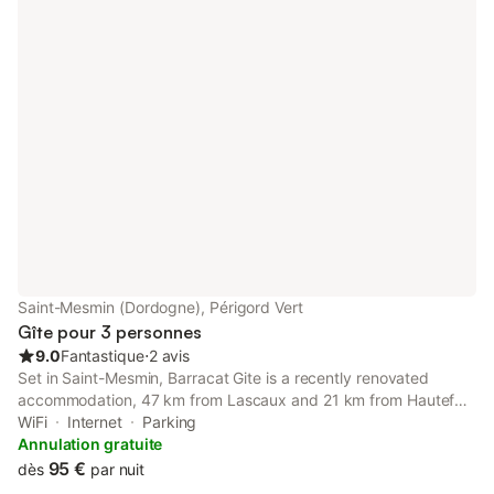
préhistorique de la grotte de Lascaux, et les célèbres villages
de la Dordogne (Sarlat, Les Eyzies). 'Le Verger' est situé au
point de rencontre de trois départements français (Dordogne,
Corrèze et Haute Vienne), tous fascinants par leur paysage, leur
style de construction, leur histoire et leur gastronomie. Location
du samedi au samedi seulement en juillet et août.
Saint-Mesmin (Dordogne), Périgord Vert
Gîte pour 3 personnes
9.0
Fantastique
⋅
2 avis
Set in Saint-Mesmin, Barracat Gite is a recently renovated
accommodation, 47 km from Lascaux and 21 km from Hautefort
Castle. This property offers access to a terrace, a pool table,
WiFi
Internet
Parking
free private parking and free WiFi.
Annulation gratuite
95 €
dès
par nuit