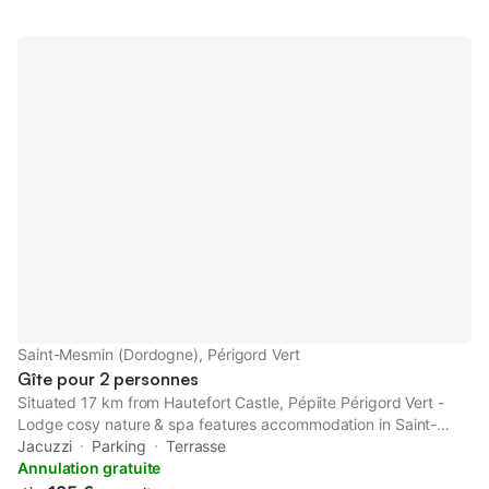
Saint-Mesmin (Dordogne), Périgord Vert
Gîte pour 2 personnes
Situated 17 km from Hautefort Castle, Pépiite Périgord Vert -
Lodge cosy nature & spa features accommodation in Saint-
Mesmin with access to a hot tub. Located 44 km from Lascaux,
Jacuzzi
Parking
Terrasse
the property provides a garden and free private parking.
Annulation gratuite