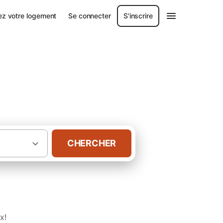
ez votre logement
Se connecter
S'inscrire
CHERCHER
·
·
·
nce
Bretagne
Finistère
Gîtes à Santec
x!