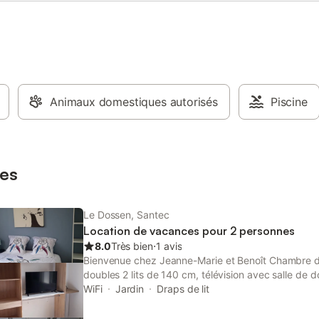
2 lits simples - Une salle d'eau
he à l'italienne - Un WC séparé -
r avec lave-linge et rangements
re plus de confort, les
ires ont décidé d’investir dans les
nts complémentaires suivants :
 chaise haute, lave-linge, lit
le et fer à repasser. Extérieur : -
Animaux domestiques autorisés
Piscine
jardin ouvert de 600 m² exposé
t et vue dégagée sur le bois de
 Une terrasse en bois de 40 m²
lier pour profiter des
es
Le Dossen, Santec
Location de vacances pour 2 personnes
8.0
Très bien
⋅
1 avis
Bienvenue chez Jeanne-Marie et Benoît Chambre 
doubles 2 lits de 140 cm, télévision avec salle de d
À l'étage 1 suite familiale comprenant deux chambr
WiFi
Jardin
Draps de lit
de 140 cm, télévision dans chaque chambre, un bu
filaire ou WiFi et une salle de douche. Et au RDC u