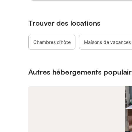
2 : avec 
avec douc
Un cellie
Pour enco
Trouver des locations
propriéta
équipeme
barbecue,
Chambres d’hôte
Maisons de vacances
bébé, tab
Un beau 
sud-oues
Santec -
avec mobi
Autres hébergements populair