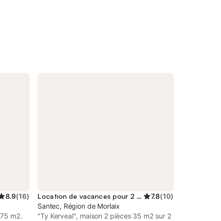
8.9
(
16
)
Location de vacances pour 2 personnes
7.8
(
10
)
Santec, Région de Morlaix
 75 m2.
"Ty Kerveal", maison 2 pièces 35 m2 sur 2