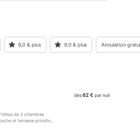
8,0
& plus
9,0
& plus
Annulation gratu
62 €
dès
par nuit
d'hôtes de 2 chambres
ouche et terrasse privative.
es séparées avec deux lits
reau ouvert avec internet
ne chambre avec un lit de