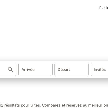
Publi
 à Santec
Arrivée
Départ
Invités
·
Gîtes et locations de vacances
Fra
42 résultats pour Gîtes. Comparez et réservez au meilleur pri