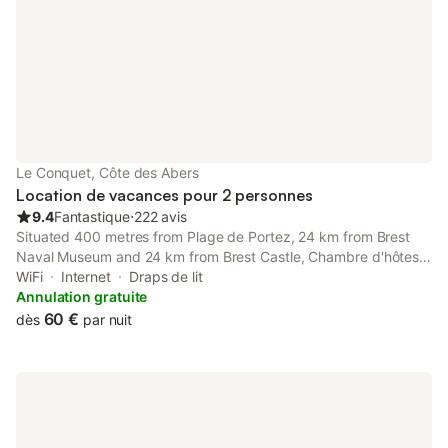
Le Conquet, Côte des Abers
Location de vacances pour 2 personnes
9.4
Fantastique
⋅
222 avis
Situated 400 metres from Plage de Portez, 24 km from Brest
Naval Museum and 24 km from Brest Castle, Chambre d'hôtes
La Maison du Neuilly features accommodation located in Le
WiFi
Internet
Draps de lit
Conquet.
Annulation gratuite
60 €
dès
par nuit