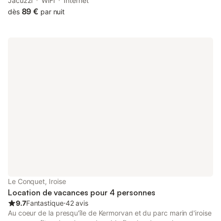
northwest tip of Finistère.
Jacuzzi
WiFi
Internet
89 €
dès
par nuit
Le Conquet, Iroise
Location de vacances pour 4 personnes
9.7
Fantastique
⋅
42 avis
Au coeur de la presqu'île de Kermorvan et du parc marin d'iroise