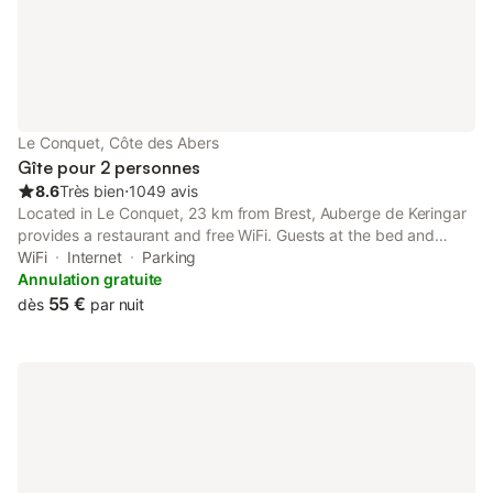
jardin, d'une terrasse avec mobilier de jardin et d'un barbecue
pour vos repas en plein air. Un parking privé est disponible sur
place et l'accès est adapté aux fauteuils roulants. Les animaux
domestiques sont admis, bien que l'établissement soit
entièrement non-fumeurs. La plage des Blancs Sablons se situe
à 900 m, et les environs offrent des possibilités de randonnée et
de tennis de table, avec une aire de jeux pour enfants à
Le Conquet, Côte des Abers
proximité.
Gîte pour 2 personnes
8.6
Très bien
⋅
1049 avis
Located in Le Conquet, 23 km from Brest, Auberge de Keringar
provides a restaurant and free WiFi. Guests at the bed and
breakfast can enjoy a continental breakfast. Auberge de
WiFi
Internet
Parking
Keringar offers a terrace.
Annulation gratuite
55 €
dès
par nuit