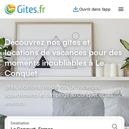
Ouvrir dans l’app
Découvrez nos gîtes et
locations de vacances pour des
moments inoubliables à Le
Conquet
gîtes, locations, résidences de vacances,
appartements et campings au Conquet et ses
environs
Destination