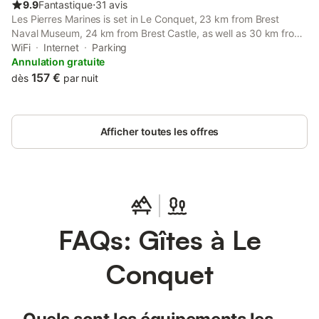
9.9
Fantastique
⋅
31 avis
Les Pierres Marines is set in Le Conquet, 23 km from Brest
Naval Museum, 24 km from Brest Castle, as well as 30 km from
National Botanical Conservatory of Brest. This beachfront
WiFi
Internet
Parking
property offers access to a balcony, free private parking and
Annulation gratuite
free WiFi.
157 €
dès
par nuit
Afficher toutes les offres
FAQs: Gîtes à Le
Conquet