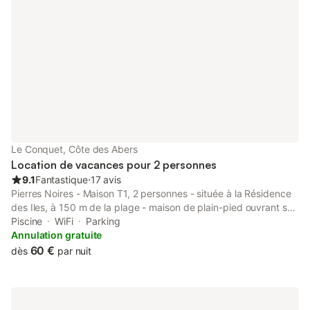
Le Conquet, Côte des Abers
Location de vacances pour 2 personnes
9.1
Fantastique
⋅
17 avis
Pierres Noires - Maison T1, 2 personnes - située à la Résidence
des Iles, à 150 m de la plage - maison de plain-pied ouvrant sur
le jardin privatif par une très grande baie vitrée - espace
Piscine
WiFi
Parking
chambre avec un lit de 140 séparé du séjour par un rideau -
Annulation gratuite
séjour avec un canapé BZ pouvant servir de couchage
60 €
dès
par nuit
supplémentaire et téléviseur écran plat - cuisine aménagée
avec réfrigérateur, minifour, micro-ondes, 2 plaques induction,
hotte et cafetière électrique - coin repas avec une table et 4
chaises - salle d'eau avec douche, une vasque sur meuble -