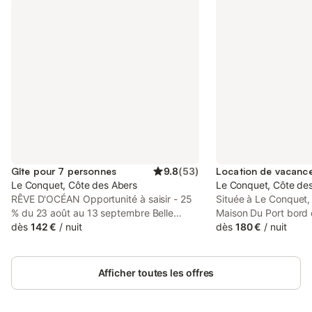
Gîte pour 7 personnes
9.8
(
53
)
Le Conquet, Côte des Abers
Le Conquet, Côte de
RÊVE D'OCÉAN Opportunité à saisir - 25
Située à Le Conquet,
% du 23 août au 13 septembre Belle
Maison Du Port bord 
maison d'architecte non mitoyenne, vue
dès
142 €
/
nuit
maison de vacances 
dès
180 €
/
nuit
exceptionnelle sur la mer d'Iroise. 7
m² pouvant accueillir
personnes, 3 chambres. Internet Espace
personnes. Profitez d
détente aquatique privatif à la maison :
vue sur le port depuis 
Afficher toutes les offres
piscine intérieure chauffée entre 29° -
dispose de 3 chambres
30°, sauna , grand SPA 6 personnes à
doubles et vue sur la 
35° - 36° Le fonctionnement piscine et
simple, ainsi qu'une 