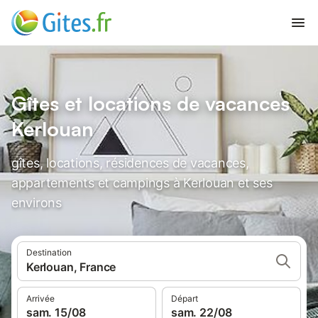
Gîtes et locations de vacances
Kerlouan
gîtes, locations, résidences de vacances,
appartements et campings à Kerlouan et ses
environs
Destination
Kerlouan, France
Arrivée
Départ
sam. 15/08
sam. 22/08