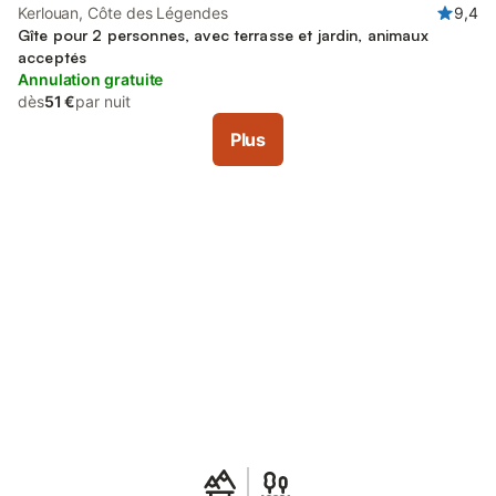
Kerlouan, Côte des Légendes
9,4
Gîte pour 2 personnes, avec terrasse et jardin, animaux
acceptés
Annulation gratuite
dès
51 €
par nuit
Plus
Connectez-vous et économisez
Se connecter
jusqu'à 10% sur nos logements.