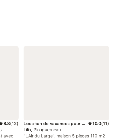
8.8
(
12
)
Location de vacances pour 6 personnes
10.0
(
11
)
s
Lilia, Plouguerneau
nt avec
"L'Air du Large", maison 5 pièces 110 m2