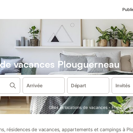
Publi
s de vacances Plouguerneau
Arrivée
Départ
Invités
·
·
Gîtes et locations de vacances
France
B
ions, résidences de vacances, appartements et campings à Pl