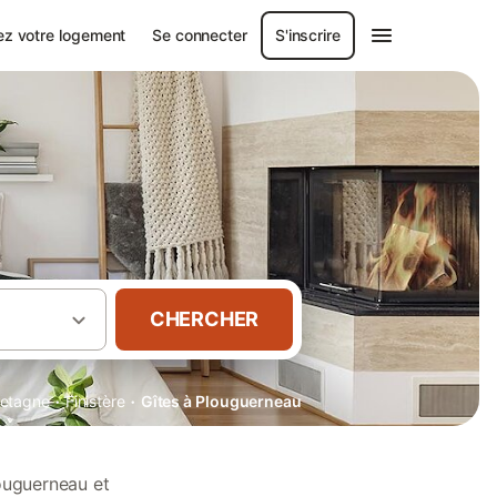
ez votre logement
Se connecter
S'inscrire
CHERCHER
·
·
retagne
Finistère
Gîtes à Plouguerneau
ouguerneau et