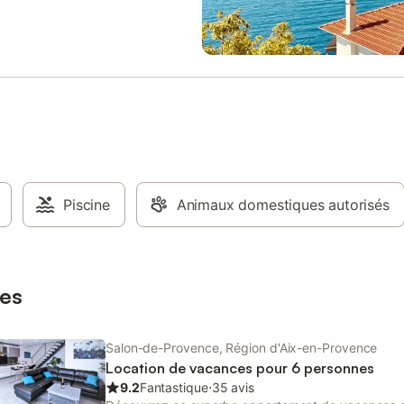
140×190) - Une salle d'eau avec
grand salon s'ouvre sur une belle
l'italienne - Un WC séparé
américaine et les deux grandes 
 : - Une terrasse privative de 32
ont chacune leur propre salle de 
sée sud, avec mobilier pour
Située aux portes de la cité médi
des beaux jours. - Un extérieur à
Salon de Provence, berceau de
 pour déjeuner au frais en été, avec
Nostradamus, cette location de 
- La terrasse est entourée d’un
de par sa situation géographique
tager partagé (non accessible
privilégiée, vous invite à découvri
eurs), entretenu et arrosé
magnifique région avec son magn
ement. La maison est idéalement
massif des Alpilles et ses sites m
 Salon-de-Provence, dans un
comme les Baux de Provence ou 
ement très agréable. Vous
Piscine
Animaux domestiques autorisés
célèbre St Rémy de Provence. Ex
énéficier à proximité de tous les
pays de Sorgues et les sites mag
s essentiels mais aussi de
Fontaine-de-Vaucluse, le Colorad
, restaurants, bars, marché...
Provençal et ses carrières d'ocre,
 : - Visite de Salon de Provence
fameux Luberon, connu pour ses 
es
 pied; bus au pied de la
de montagne, parmi les p
Salon-de-Provence, Région d'Aix-en-Provence
Location de vacances pour 6 personnes
9.2
Fantastique
⋅
35 avis