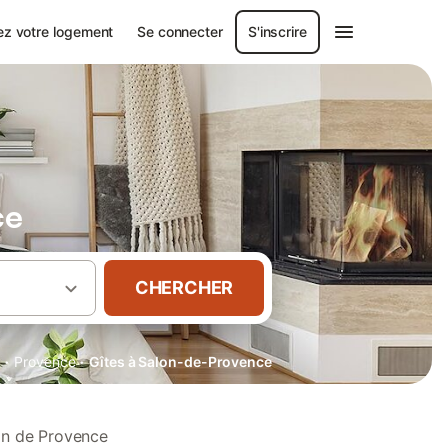
ez votre logement
Se connecter
S'inscrire
ce
CHERCHER
·
·
r
Provence
Gîtes à Salon-de-Provence
on de Provence