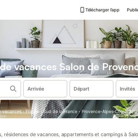
Télécharger l’app
Publi
s de vacances Salon de Proven
Arrivée
Départ
Invités
·
·
·
de vacances
France
Sud de la France
Provence-Alpes-Côte d'Azu
ons, résidences de vacances, appartements et campings à Sal