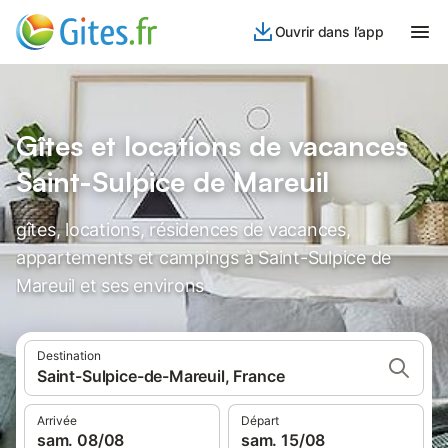
Ouvrir dans l’app
Gîtes et locations de vacances
Saint-Sulpice de Mareuil
gîtes, locations, résidences de vacances,
appartements et campings à Saint-Sulpice de
Mareuil et ses environs
Destination
Saint-Sulpice-de-Mareuil, France
Arrivée
Départ
sam. 08/08
sam. 15/08