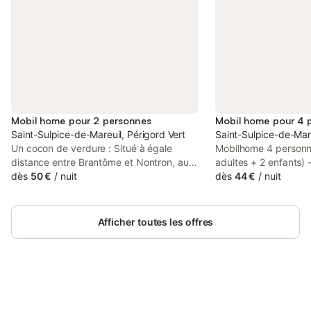
Mobil home pour 2 personnes
Mobil home pour 4 
Saint-Sulpice-de-Mareuil, Périgord Vert
Saint-Sulpice-de-Mare
Un cocon de verdure : Situé à égale
Mobilhome 4 personnes
distance entre Brantôme et Nontron, au
adultes + 2 enfants)
cœur du parc naturel du Périgord-
dès
50 €
/
nuit
sanitaire + terrasse 
dès
44 €
/
nuit
Limousin, cet endroit vous invite à la
Hébergement - Surfa
détente. Répartis sur 25 hectares de bois
l'hébergement: 27,5
et de vallons, vous trouverez 64
chambres: 2 - Nombr
Afficher toutes les offres
emplacements proposant différents
Terrasse - 1 chambre: 
types d'hébergements. Optez pour un
chambre: 1 lit super
mobile-home de 2 ou 3 chambres avec
personnes Équipemen
terrasse, une tente aménagée, ou un
cuisine: Coin cuisine
espace spacieux pour votre propre
Micro-ondes - Réfrigé
équipement. Le calme et la douceur de
Connectez-vous et économisez
ustensiles de cuisine 
Se connecter