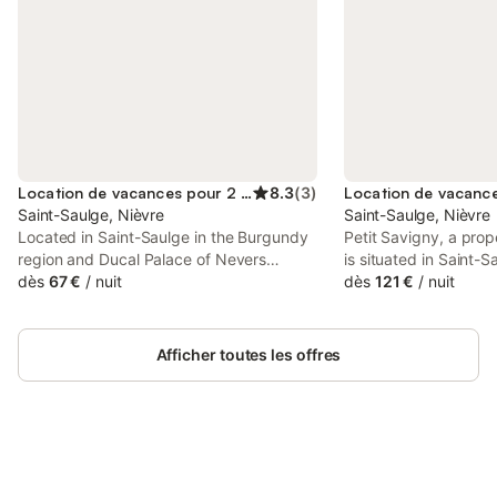
Location de vacances pour 2 personnes
8.3
(
3
)
Saint-Saulge, Nièvre
Saint-Saulge, Nièvre
Located in Saint-Saulge in the Burgundy
Petit Savigny, a prop
region and Ducal Palace of Nevers
is situated in Saint-
reachable within 33 km, Le Beauvais, son
dès
67 €
/
nuit
Nevers Train Station,
dès
121 €
/
nuit
gîte, ses chambres en Bourgogne
Nevers Magny Cours,
provides accommodation with free WiFi,
from Nevers Cathedra
a children's playground, a garden and
Afficher toutes les offres
free private parking.
Connectez-vous et économisez
Se connecter