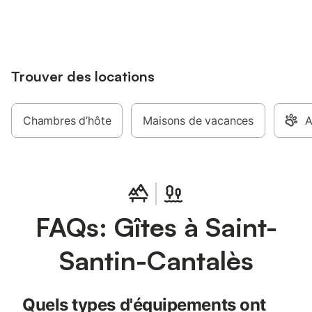
jusqu'à 10% sur nos logements.
Trouver des locations
Chambres d’hôte
Maisons de vacances
A
FAQs: Gîtes à Saint-
Santin-Cantalès
Quels types d'équipements ont