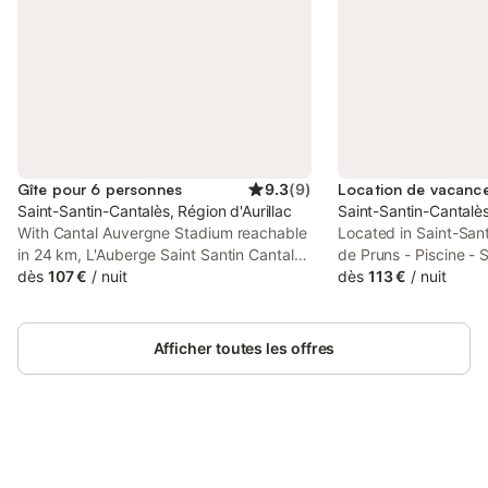
Gîte pour 6 personnes
9.3
(
9
)
Saint-Santin-Cantalès, Région d'Aurillac
Saint-Santin-Cantalès
With Cantal Auvergne Stadium reachable
Located in Saint-San
in 24 km, L'Auberge Saint Santin Cantales
de Pruns - Piscine -
features accommodation, a restaurant, a
dès
107 €
/
nuit
provides accommodati
dès
113 €
/
nuit
private beach area, a garden and a bar.
view, free WiFi and f
This beachfront property offers access to
for guests who drive. 
a terrace and free private parking.
available for guests.
Afficher toutes les offres
Connectez-vous et économisez
Se connecter