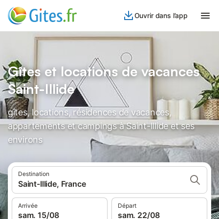
Ouvrir dans l’app
Gîtes et locations de vacances
Saint-Illide
gîtes, locations, résidences de vacances,
appartements et campings à Saint-Illide et ses
environs
Destination
Saint-Illide, France
Arrivée
Départ
sam. 15/08
sam. 22/08