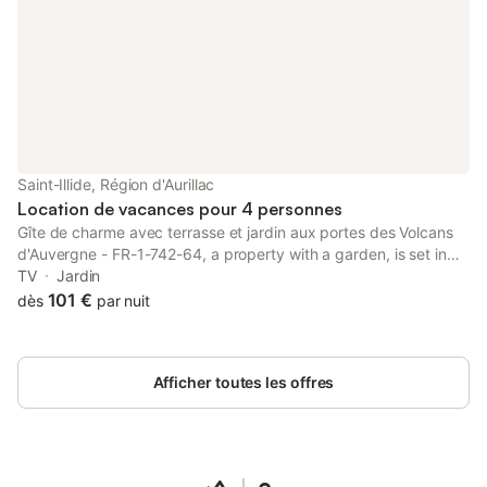
Saint-Illide, Région d'Aurillac
Location de vacances pour 4 personnes
Gîte de charme avec terrasse et jardin aux portes des Volcans
d'Auvergne - FR-1-742-64, a property with a garden, is set in
Saint-Illide, 23 km from Aurillac Congress Centre, 21 km from
TV
Jardin
Haute Auvergne Golf Course, as well as 40 km from Val Saint-
101 €
dès
par nuit
Jean...
Afficher toutes les offres