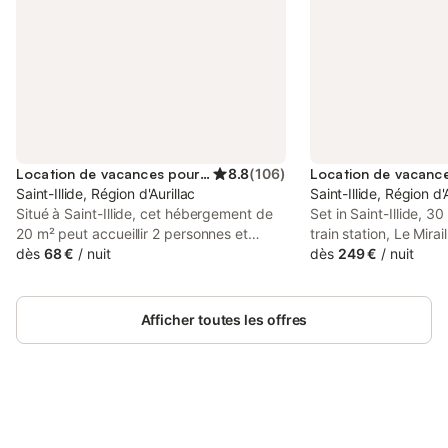
Location de vacances pour 2 personnes
8.8
(
106
)
Saint-Illide, Région d'Aurillac
Saint-Illide, Région d'
Situé à Saint-Illide, cet hébergement de
Set in Saint-Illide, 3
20 m² peut accueillir 2 personnes et
train station, Le Mirai
constitue un point de départ pour
dès
68 €
/
nuit
accommodation with sp
dès
249 €
/
nuit
explorer la campagne environnante.
Featuring mountain a
L'unité est située au rez-de-chaussée et
this holiday home als
comprend une chambre avec un lit
WiFi.
Afficher toutes les offres
double, une salle de bains privative avec
douche, ainsi qu'une table à manger pour
vos repas. À l'intérieur, vous trouverez le
chauffage, une bouilloire et une cafetière,
ainsi qu'une connexion Wi-Fi dans tout
l'établissement. La chambre est équipée
Connectez-vous et économisez
Se connecter