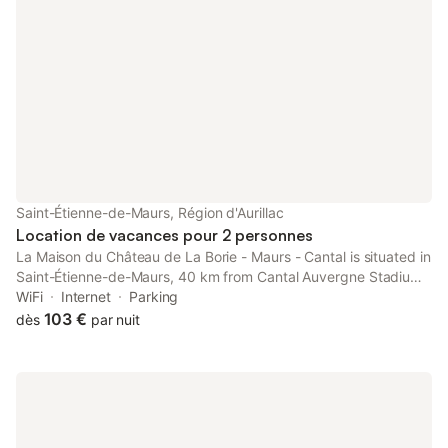
Saint-Étienne-de-Maurs, Région d'Aurillac
Location de vacances pour 2 personnes
La Maison du Château de La Borie - Maurs - Cantal is situated in
Saint-Étienne-de-Maurs, 40 km from Cantal Auvergne Stadium,
40 km from Aurillac Congress Centre, as well as 31 km from
WiFi
Internet
Parking
Haute Auvergne Golf Course.
103 €
dès
par nuit