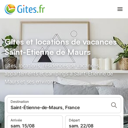
Gîtes et locations de vacances
Saint-Etienne de Maurs
gîtes, locations, résidences de vacances,
appartements et campings à Saint-Etienne de
Maurs et ses environs
Destination
Saint-Étienne-de-Maurs, France
Arrivée
Départ
sam. 15/08
sam. 22/08