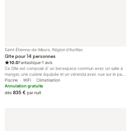
Saint-Étienne-de-Maurs, Région d'Aurillac
Gîte pour 14 personnes
10.0
Fantastique
⋅
1 avis
Ce Gîte est composé d' un bel espace commun avec un salle à
manger, une cuisine équipée et un véranda avec vue sur le parc
. Au alentours du Gîte vous pourrez profiter de nombreuses
Piscine
WiFi
Climatisation
randos et circuits qui feront découvrir des paysages variés et
Annulation gratuite
somptueux.
835 €
dès
par nuit