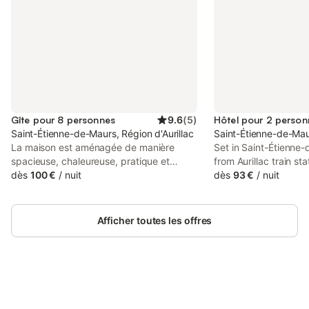
Gîte pour 8 personnes
9.6
(
5
)
Hôtel pour 2 person
Saint-Étienne-de-Maurs, Région d'Aurillac
Saint-Étienne-de-Maur
La maison est aménagée de manière
Set in Saint-Étienne
spacieuse, chaleureuse, pratique et
from Aurillac train sta
confortable. Depuis la terrasse, où vous
dès
100 €
/
nuit
offers accommodation
dès
93 €
/
nuit
pourrez vous détendre agréablement du
outdoor swimming poo
petit matin jusque tard le soir, vous
parking, a garden an
bénéficierez d'une vue magnifique. À
Afficher toutes les offres
l'extérieur, dans le vaste jardin, se trouve
une piscine (5 m x 3 m et 1,20 m de
profondeur). Les voisins les plus proches
se trouvent à au moins 100 mètres. La
maison dispose d'un spacieux salon (50
m²) et d'un grand séjour avec cuisine et
Connectez-vous et économisez
Se connecter