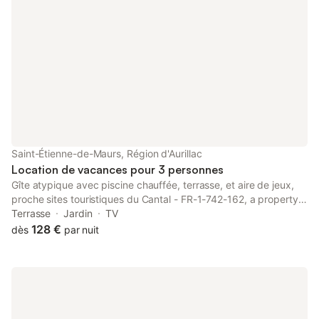
Saint-Étienne-de-Maurs, Région d'Aurillac
Location de vacances pour 3 personnes
Gîte atypique avec piscine chauffée, terrasse, et aire de jeux,
proche sites touristiques du Cantal - FR-1-742-162, a property
with a garden, is located in Saint-Étienne-de-Maurs, 39 km from
Terrasse
Jardin
TV
Aurillac Congress Centre, 35 km from Haute Auvergne Golf...
128 €
dès
par nuit