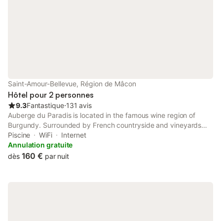
Saint-Amour-Bellevue, Région de Mâcon
Hôtel pour 2 personnes
9.3
Fantastique
⋅
131 avis
Auberge du Paradis is located in the famous wine region of
Burgundy. Surrounded by French countryside and vineyards
this charming hotel features an outdoor swimming pool.
Piscine
WiFi
Internet
Annulation gratuite
160 €
dès
par nuit