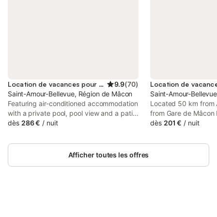
Location de vacances pour 7 personnes
9.9
(
70
)
Saint-Amour-Bellevue, Région de Mâcon
Saint-Amour-Bellevu
Featuring air-conditioned accommodation
Located 50 km from 
with a private pool, pool view and a patio,
from Gare de Mâcon 
Le petit Château de Sathonat - Horizon
dès
286 €
/
nuit
km from Touroparc 
dès
201 €
/
nuit
Paradis is set in Saint-Amour-Bellevue.
SAINT AMOUR offers
This property offers access to a balcony,
situated in Saint-Amo
free private parking and free WiFi.
Afficher toutes les offres
Connectez-vous et économisez
Se connecter