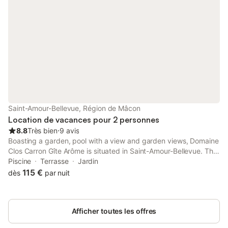
Saint-Amour-Bellevue, Région de Mâcon
Location de vacances pour 2 personnes
8.8
Très bien
⋅
9 avis
Boasting a garden, pool with a view and garden views, Domaine
Clos Carron Gîte Arôme is situated in Saint-Amour-Bellevue. This
property offers access to a terrace and free private parking.
Piscine
Terrasse
Jardin
115 €
dès
par nuit
Afficher toutes les offres