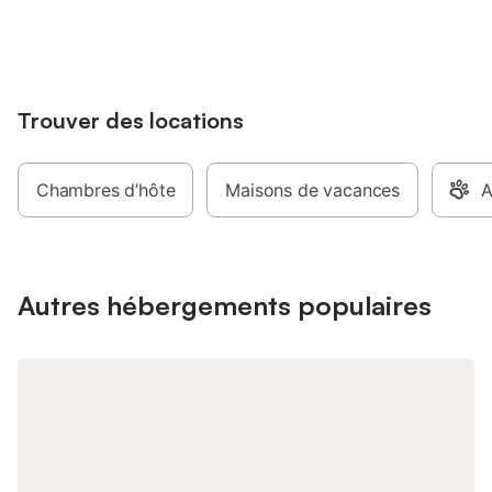
jusqu'à 10% sur nos logements.
Trouver des locations
Chambres d’hôte
Maisons de vacances
A
Autres hébergements populaires