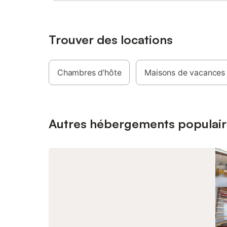
comprenan
ménage in
Sur réser
déjeuner
Trouver des locations
35 € Au m
nature, e
ressource
Chambres d’hôte
Maisons de vacances
ce gîte 
les charg
le forfai
(comprena
ménage). 
Autres hébergements populair