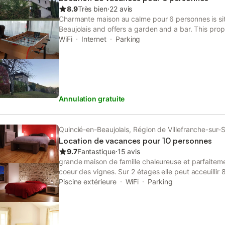
8.9
Très bien
⋅
22 avis
Charmante maison au calme pour 6 personnes is sit
Beaujolais and offers a garden and a bar. This prop
terrace, darts, free private parking and free WiFi.
WiFi
Internet
Parking
Annulation gratuite
Quincié-en-Beaujolais, Région de Villefranche-sur-
Location de vacances pour 10 personnes
9.7
Fantastique
⋅
15 avis
grande maison de famille chaleureuse et parfaiteme
coeur des vignes. Sur 2 étages elle peut acceuillir 
dispose d,un grand jardin clos et arboré de 2000 
Piscine extérieure
WiFi
Parking
retrouver nous : les lupins à Quincié en Beaujolais
RDC: le grand salon avec cheminée et fauteuils club,
cuisine ouverte. Salle de bains avec baignoire. A l
chacune de leur propre salle de bains avec douche 