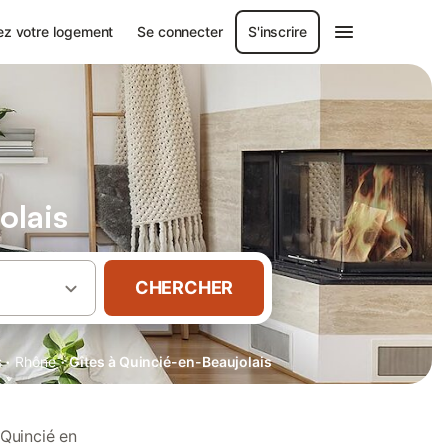
ez votre logement
Se connecter
S'inscrire
olais
CHERCHER
·
·
s
Rhône
Gîtes à Quincié-en-Beaujolais
 Quincié en