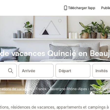
Télécharger l’app
Publi
s de vacances Quincié en Beauj
Arrivée
Départ
Invités
·
·
·
ocations de vacances
France
Auvergne-Rhône-Alpes
Rhône-Alpe
ations, résidences de vacances, appartements et campings à