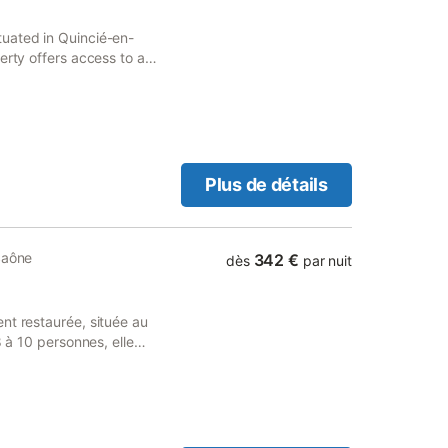
uated in Quincié-en-
erty offers access to a
Plus de détails
Saône
342 €
dès
par nuit
nt restaurée, située au
8 à 10 personnes, elle
m2; bienvenue en beaujolais
 la maison de 300 m2 au
 la salle à manger et la
'étage: 4 chambres disposant
et toilettes. 1 chambre