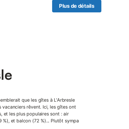
Plus de détails
le
l semblerait que les gîtes à L'Arbresle
 vacanciers rêvent. Ici, les gîtes ont
 et les plus populaires sont : air
9 %), et balcon (72 %)... Plutôt sympa