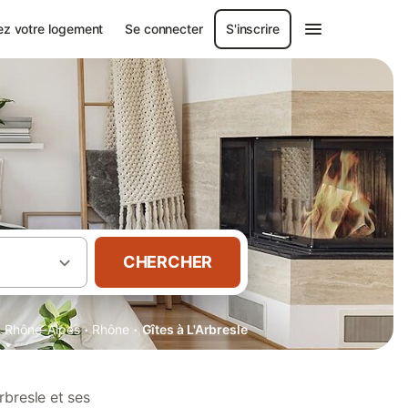
ez votre logement
Se connecter
S'inscrire
CHERCHER
·
·
·
Rhône-Alpes
Rhône
Gîtes à L'Arbresle
rbresle et ses