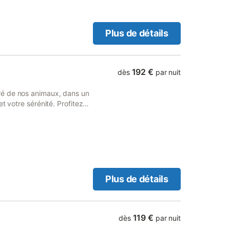
Plus de détails
192 €
dès
par nuit
ré de nos animaux, dans un
t votre sérénité. Profitez
idéal pour se ressourcer en
 chant des oiseaux,
nimaux et laissez-vous
Le gîte dispose de tout le
ie chaleureux, équipements
 promenades, découvertes
invitation à ralentir et à
Plus de détails
119 €
dès
par nuit