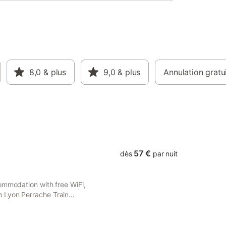
8,0
& plus
9,0
& plus
Annulation gratu
57 €
dès
par nuit
ommodation with free WiFi,
 Lyon Perrache Train