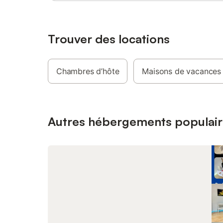
de rando
500 mètr
sel et ch
hamac, 4 
Trouver des locations
quelques 
(molky, f
avec barb
Chambres d’hôte
Maisons de vacances
frigo à b
sont fou
ET PROD
ARRIVÉE.
mettre à 
Autres hébergements populair
Zoé. Ce 