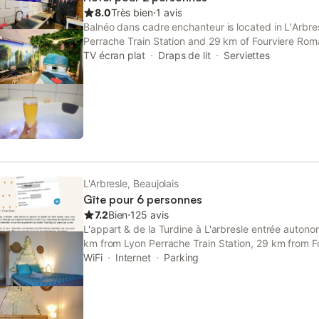
8.0
Très bien
⋅
1 avis
Balnéo dans cadre enchanteur is located in LʼArbre
Perrache Train Station and 29 km of Fourviere Rom
TV écran plat
Draps de lit
Serviettes
L'Arbresle, Beaujolais
Gîte pour 6 personnes
7.2
Bien
⋅
125 avis
L'appart & de la Turdine à L'arbresle entrée autono
km from Lyon Perrache Train Station, 29 km from 
and 29 km from Basilica of Notre-Dame de Fourvier
WiFi
Internet
Parking