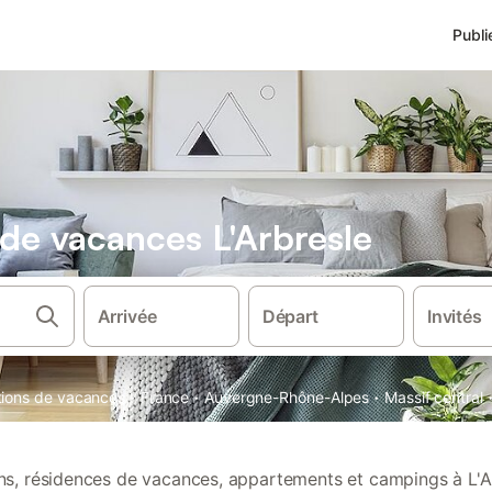
Publi
 de vacances L'Arbresle
Arrivée
Départ
Invités
·
·
·
ations de vacances
France
Auvergne-Rhône-Alpes
Massif central
ons, résidences de vacances, appartements et campings à L'A