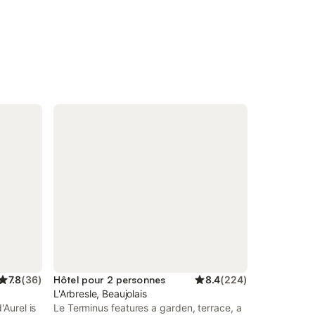
7.8
(
36
)
Hôtel pour 2 personnes
8.4
(
224
)
L'Arbresle, Beaujolais
'Aurel is
Le Terminus features a garden, terrace, a