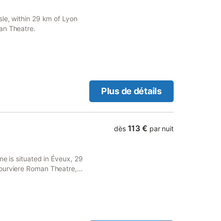
sle, within 29 km of Lyon
an Theatre.
Plus de détails
113 €
dès
par nuit
me is situated in Éveux, 29
Fourviere Roman Theatre,
e.