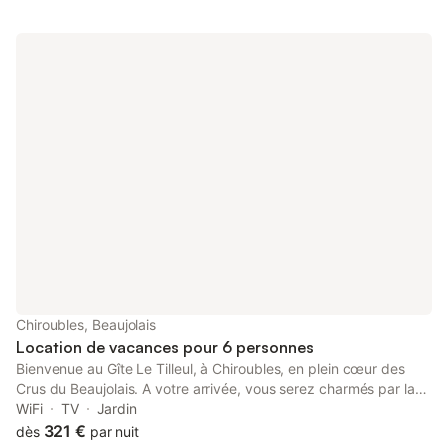
Chiroubles, Beaujolais
Location de vacances pour 6 personnes
Bienvenue au Gîte Le Tilleul, à Chiroubles, en plein cœur des
Crus du Beaujolais. A votre arrivée, vous serez charmés par la
vue panoramique qui s'offre sur les vignes à perte de vue, la
WiFi
TV
Jardin
Vallée de la Saône et certains jours, la Chaîne des Alpes et le
321 €
dès
par nuit