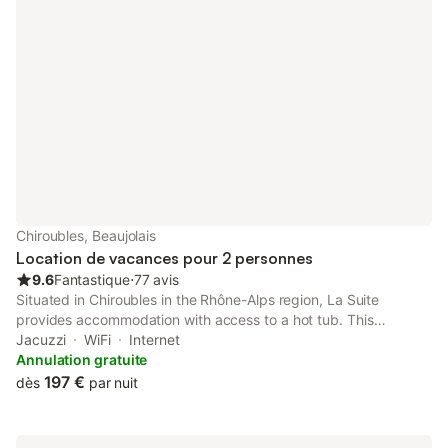
Chiroubles, Beaujolais
Location de vacances pour 2 personnes
9.6
Fantastique
⋅
77 avis
Situated in Chiroubles in the Rhône-Alps region, La Suite
provides accommodation with access to a hot tub. This
property offers access to a terrace, free private parking and
Jacuzzi
WiFi
Internet
free WiFi.
Annulation gratuite
197 €
dès
par nuit