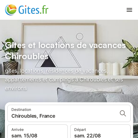
Gîtes et locations de vacances
Chiroubles
gîtes, locations, résidences de vacances,
appartements et campings à Chiroubles et ses
environs
Destination
Chiroubles, France
Arrivée
Départ
sam. 15/08
sam. 22/08