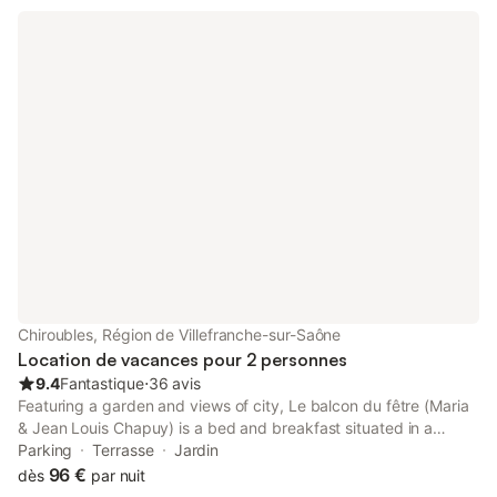
Chiroubles, Région de Villefranche-sur-Saône
Location de vacances pour 2 personnes
9.4
Fantastique
⋅
36 avis
Featuring a garden and views of city, Le balcon du fêtre (Maria
& Jean Louis Chapuy) is a bed and breakfast situated in a
historic building in Chiroubles, 27 km from Mâcon Exhibition
Parking
Terrasse
Jardin
Centre.
96 €
dès
par nuit