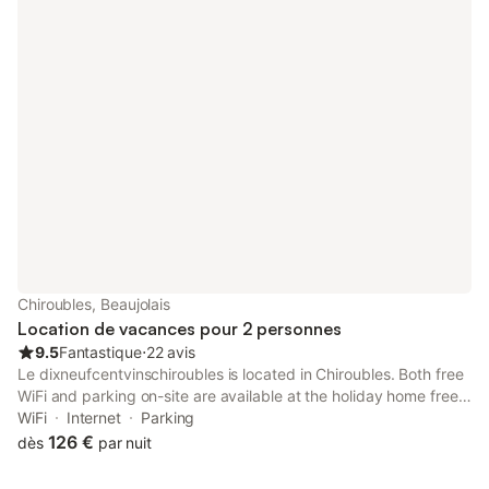
Chiroubles, Beaujolais
Location de vacances pour 2 personnes
9.5
Fantastique
⋅
22 avis
Le dixneufcentvinschiroubles is located in Chiroubles. Both free
WiFi and parking on-site are available at the holiday home free
of charge. The property is non-smoking and is set 27 km from
WiFi
Internet
Parking
Mâcon Exhibition Centre.
126 €
dès
par nuit