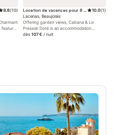
8.8
(
10
)
Location de vacances pour 8 personnes
10.0
(
1
)
Lacenas, Beaujolais
 Charmant
Offering garden views, Cabana & Le
e features
Pressoir Doré is an accommodation
round 38
located in Lacenas, 38 km from Lyon
dès
107 €
/
nuit
ma.
Perrache Train Station and 38 km from
Fourviere Roman Theatre. This property
offers access to a terrace, free private
parking and free WiFi.