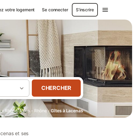
ez votre logement
Se connecter
S'inscrire
CHERCHER
·
·
·
s
Rhône-Alpes
Rhône
Gîtes à Lacenas
acenas et ses