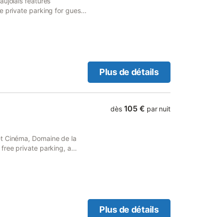
aujolais features
e private parking for guests
ted within 40 km of Lyon
Plus de détails
105 €
dès
par nuit
et Cinéma, Domaine de la
free private parking, a
Plus de détails