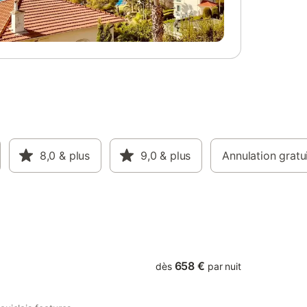
8,0
& plus
9,0
& plus
Annulation gratu
658 €
dès
par nuit