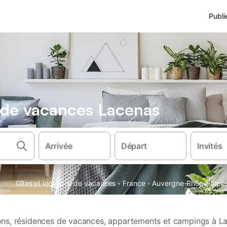
Publi
s de vacances Lacenas
Arrivée
Départ
Invités
·
·
Gîtes et locations de vacances
France
Auvergne-Rhône-Alpe
ions, résidences de vacances, appartements et campings à L