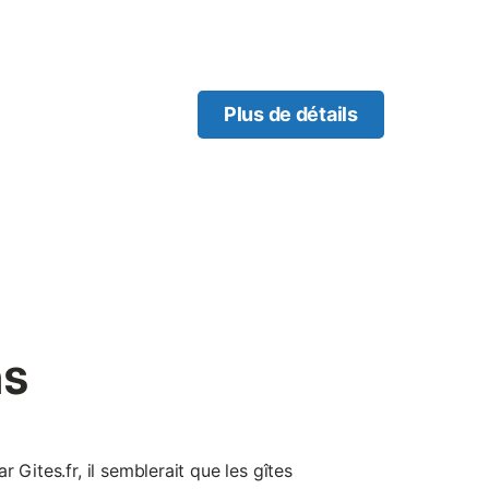
té, murs en pierre, poutres
ussée : vaste pièce de jour
on), petit espace buanderie
nes), (2 lits 1 personne).
tenant et clos (terrasse en
Plus de détails
rmée. Accès possible au
ns, grenouilles). Vue
Parking privé. Équipement
ps, linge de toilette,
eusement. Repos assuré dans
ette ancienne écurie
 canard, des poissons et
as
 Gites.fr, il semblerait que les gîtes