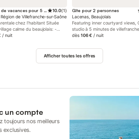
Location de vacances pour 5 personnes
10.0
(
1
)
Gîte pour 2 personnes
 Région de Villefranche-sur-Saône
Lacenas, Beaujolais
arentale chez l'habitant Située
Featuring inner courtyard views,
illage calme du beaujolais: -
studio à 5 minutes de villefranch
7 mins en voiture du centre ville
€
/
nuit
accommodation with a terrace, a
dès
106 €
/
nuit
ranche sur Saône et de sa gare - à
km from Musée Miniature et Ciné
e Lyon centre - à 10 mins de l'A6
 des domaines de mariage : 5
Afficher toutes les offres
ed du domaine de la Ruisseliere,
n voiture du château du Sou, 5
ed de l'église de Lacenas... Dans
son familiale,vous disposez d'un
e 55m2 comprenant votre
lit double 160x200cm),une salle
 avec toilette,séparée de la
et un accès à un salon privé de
ec canapé convertible(2
ec un compte
) et d'un lit simple
 toujours nos meilleurs
0cm). Parking dans une cour et
privative
s exclusives.