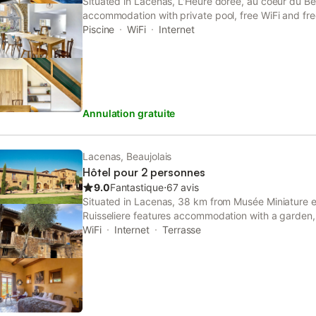
Situated in Lacenas, L'Heure dorée, au coeur du Be
accommodation with private pool, free WiFi and fre
who drive. Featuring a garden, the property is loca
Piscine
WiFi
Internet
Perrache Train Station.
Annulation gratuite
Lacenas, Beaujolais
Hôtel pour 2 personnes
9.0
Fantastique
⋅
67 avis
Situated in Lacenas, 38 km from Musée Miniature 
Ruisseliere features accommodation with a garden, 
shared lounge and a terrace.
WiFi
Internet
Terrasse