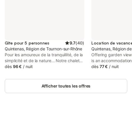
Gîte pour 5 personnes
9.7
(
40
)
Quintenas, Région de Tournon-sur-Rhône
Quintenas, Région d
Pour les amoureux de la tranquillité, de la
Offering garden view
simplicité et de la nature... Notre chalet
is an accommodation 
en plein cœur de l'Ardèche Verte sera
dès
96 €
/
nuit
km from Croix de Mo
dès
77 €
/
nuit
répondre à vos attentes ! Vous résiderez
from Vienne Train Sta
dans un lieu préservé et au croisement
has quiet street view
de nombreux chemins de balades (GR,
Afficher toutes les offres
GRP),. Le matin, vous pourrez prendre
votre petit-déjeuner en terrasse , puis
vous rendre aux marchés locaux. Comme
nous sommes à la campagne le jardin
autour du gite n'est pas clôturé, mais
nous avons une tyrolienne pour nos amis
Connectez-vous et économisez
Se connecter
toutous .L'après-midi, vous pourrez
jusqu'à 10% sur nos logements.
visiter les villages de caractère ardéchois