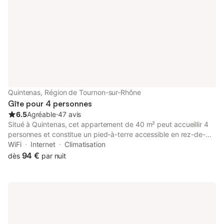
Quintenas, Région de Tournon-sur-Rhône
Gîte pour 4 personnes
6.5
Agréable
⋅
47 avis
Situé à Quintenas, cet appartement de 40 m² peut accueillir 4
personnes et constitue un pied-à-terre accessible en rez-de-
chaussée, entièrement adapté aux personnes à mobilité réduite.
WiFi
Internet
Climatisation
L'établissement dispose de chambres insonorisées et se trouve
94 €
dès
par nuit
à seulement 100 m du centre-ville. L'agencement comprend une
chambre avec un lit double, un canapé-lit et une salle de bains
privée équipée d'une douche avec barres d'appui. La
kitchenette est dotée d'un lave-vaisselle, d'un four, de plaques
de cuisson, d'un micro-ondes et d'une machine à café, tandis
qu'un coin repas et une télévision à écran plat sont à votre