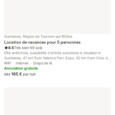
Quintenas, Région de Tournon-sur-Rhône
Location de vacances pour 5 personnes
8.5
Très bien
⋅
59 avis
Gîte ardéchois, possibilité d entrée autonome is situated in
Quintenas, 47 km from Valence Parc Expo, 42 km from Croix de
Montvieux, and 50 km from Vienne Train Station. The property
WiFi
Internet
Draps de lit
has quiet street views.
Annulation gratuite
165 €
dès
par nuit