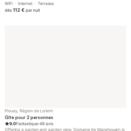
free WiFi and free private parking.
WiFi
Internet
Terrasse
112 €
dès
par nuit
Plouay, Région de Lorient
Gîte pour 2 personnes
9.0
Fantastique
⋅
48 avis
Offering a garden and garden view, Domaine de Manehouarn is