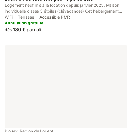
Logement neuf mis à la location depuis janvier 2025. Maison
individuelle classé 3 étoiles (clévacances) Cet hébergement
élégant est parfait pour les familles ou 2 couples Places de
WiFi
Terrasse
Accessible PMR
parking devant la maison Logement se situe proche du
Annulation gratuite
carrefour, et à 900 m du cœur de Plouay .20 min de Lorient 25
130 €
dès
par nuit
min de la mer. De nombreux lieux à découvrir aux alentours.Le
forfait ménage inclu les draps et serviettes.
Plouay, Région de Lorient