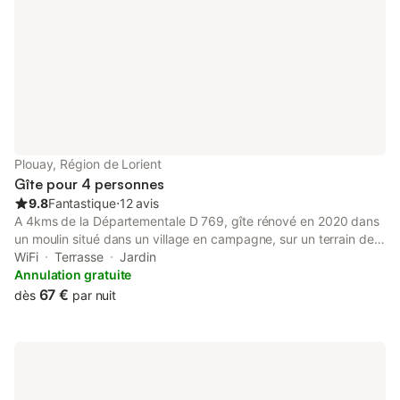
Plouay, Région de Lorient
Gîte pour 4 personnes
9.8
Fantastique
⋅
12 avis
A 4kms de la Départementale D 769, gîte rénové en 2020 dans
un moulin situé dans un village en campagne, sur un terrain de
3000m2 longé par une rivière. Vous serez logés dans un moulin
WiFi
Terrasse
Jardin
très sécurisé. Riche d’un patrimoine naturel, la rivière le Crana
Annulation gratuite
traverse le terrain pour se verser dans le Scorff. Pêche aux
67 €
dès
par nuit
abords de la propriété, randonnées VTT et cyclistes , sentier
pédestre, tout pour de parfaites vacances . La location
comprend : salon avec poêle à bois, coin repas, cuisine
aménagée de 35m2 : plaque induction, four, micro-ondes , lave-
vaisselle, lave-linge, table et fer à repasser, 1 frigo combi,
cafetière , vaisselle. 2chambres avec 1 lit 2 personnes 160x200