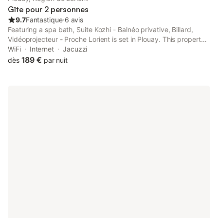
Gîte pour 2 personnes
9.7
Fantastique
⋅
6 avis
Featuring a spa bath, Suite Kozhi - Balnéo privative, Billard,
Vidéoprojecteur - Proche Lorient is set in Plouay. This property
offers access to a balcony, darts, free private parking and free
WiFi
Internet
Jacuzzi
WiFi.
189 €
dès
par nuit