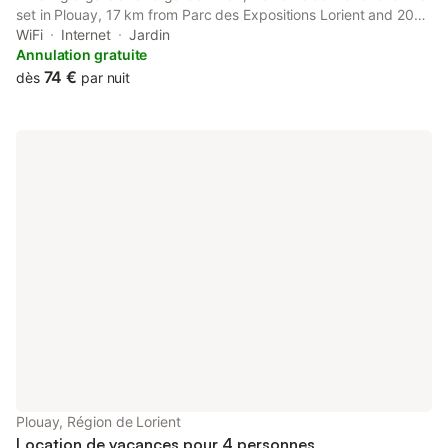
set in Plouay, 17 km from Parc des Expositions Lorient and 20
km from Lorient Train Station. Both free WiFi and parking on-site
WiFi
Internet
Jardin
are available at the apartment free of charge.
Annulation gratuite
74 €
dès
par nuit
Plouay, Région de Lorient
Location de vacances pour 4 personnes