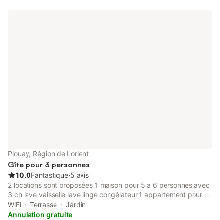
Plouay, Région de Lorient
Gîte pour 3 personnes
10.0
Fantastique
⋅
5 avis
2 locations sont proposées 1 maison pour 5 a 6 personnes avec
3 ch lave vaisselle lave linge congélateur 1 appartement pour 2
personnes avec 1 ch coin cuisine et salle d'eau l'ensemble sur
WiFi
Terrasse
Jardin
terrain clos avec parking situé en agglomération de PLOUAY PS
Annulation gratuite