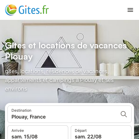
Gîtes et locations de vacances
Plouay
gîtes, locations, résidences de vacances,
appartements et campings à Plouay et ses
environs
Destination
Plouay, France
Arrivée
Départ
sam. 15/08
sam. 22/08