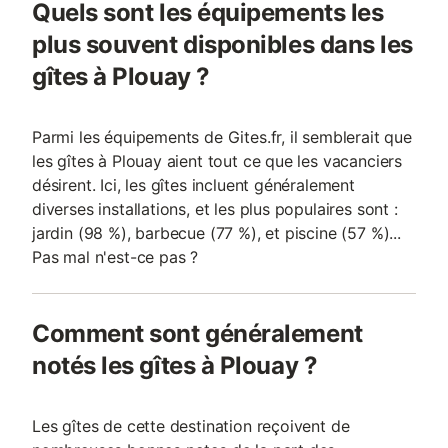
Quels sont les équipements les
Côté Love – pour s’abandonner, aimer 🛏️ Lit Queen Size
confortable 🎬 Vidéoprojecteur et écran XXL avec Netflix &
plus souvent disponibles dans les
Disney+ pour vos nuits cinéma 🛀 Baignoire balnéo avec jets
gîtes à Plouay ?
massants et chromothérapie pour un moment suspendu 🔥
Fauteuil tantra, design, di
Parmi les équipements de Gites.fr, il semblerait que
les gîtes à Plouay aient tout ce que les vacanciers
désirent. Ici, les gîtes incluent généralement
diverses installations, et les plus populaires sont :
jardin (98 %), barbecue (77 %), et piscine (57 %)...
Pas mal n'est-ce pas ?
Comment sont généralement
notés les gîtes à Plouay ?
Les gîtes de cette destination reçoivent de