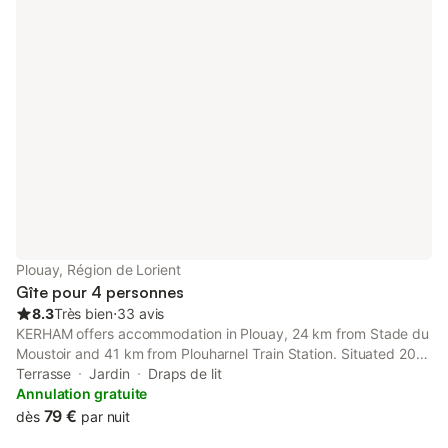
Plouay, Région de Lorient
Gîte pour 4 personnes
8.3
Très bien
⋅
33 avis
KERHAM offers accommodation in Plouay, 24 km from Stade du
Moustoir and 41 km from Plouharnel Train Station. Situated 20
km from Parc des Expositions Lorient, the property features a
Terrasse
Jardin
Draps de lit
garden and free private parking.
Annulation gratuite
79 €
dès
par nuit