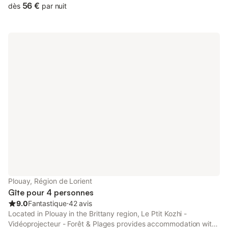
les draps peuvent etre fourni en supplément pou 15 €
56 €
dès
par nuit
Plouay, Région de Lorient
Gîte pour 4 personnes
9.0
Fantastique
⋅
42 avis
Located in Plouay in the Brittany region, Le Ptit Kozhi -
Vidéoprojecteur - Forêt & Plages provides accommodation with