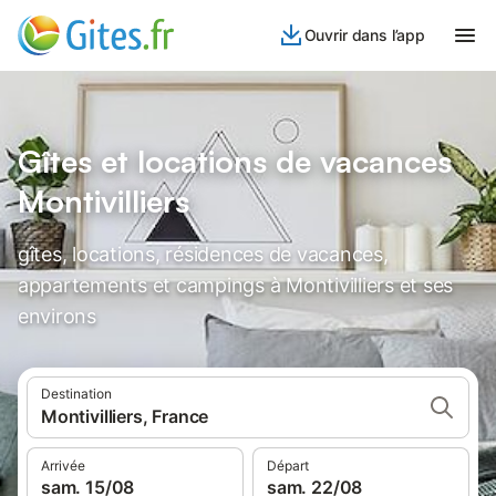
Ouvrir dans l’app
Gîtes et locations de vacances
Montivilliers
gîtes, locations, résidences de vacances,
appartements et campings à Montivilliers et ses
environs
Destination
Montivilliers, France
Arrivée
Départ
sam. 15/08
sam. 22/08