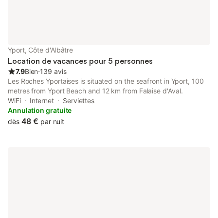
clos ) > IMPORTANT: Réservation minimum de 5jours pendant
les mois de Juillet et Août( avec une préférence pour une
semaine) et de préférence de Samedi à Samedi. Réservation
pour 3 nuits minimum en dehors de la période estivale
Yport, Côte d'Albâtre
Location de vacances pour 5 personnes
7.9
Bien
⋅
139 avis
Les Roches Yportaises is situated on the seafront in Yport, 100
metres from Yport Beach and 12 km from Falaise d'Aval.
WiFi
Internet
Serviettes
Annulation gratuite
48 €
dès
par nuit