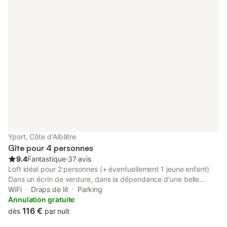
Yport, Côte d'Albâtre
Gîte pour 4 personnes
9.4
Fantastique
⋅
37 avis
Loft idéal pour 2 personnes (+ éventuellement 1 jeune enfant)
Dans un écrin de verdure, dans la dépendance d'une belle
propriété normande, logement atypique de charme (50 m2)
WiFi
Draps de lit
Parking
donnant sur jardin privatif avec entrée indépendante situé à
Annulation gratuite
200m des commerces du centre du village et à 500m de la
116 €
dès
par nuit
plage d'Yport. Le logement Ce loft atypique offre un grand