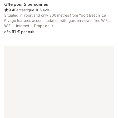
Gîte pour 2 personnes
9.4
Fantastique
⋅
105 avis
Situated in Yport and only 300 metres from Yport Beach, Le
Rivage features accommodation with garden views, free WiFi
and free private parking. There is a private entrance at the
WiFi
Internet
Draps de lit
apartment for the convenience of those who stay.
91 €
dès
par nuit