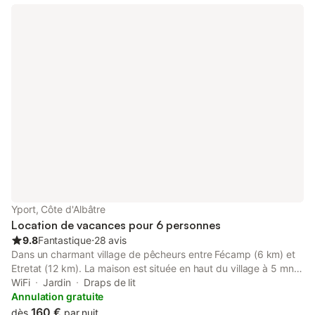
Yport, Côte d'Albâtre
Location de vacances pour 6 personnes
9.8
Fantastique
⋅
28 avis
Dans un charmant village de pêcheurs entre Fécamp (6 km) et
Etretat (12 km). La maison est située en haut du village à 5 mn à
pied des commerces et 8 mn à pied de la plage d'Yport. Au rez-
WiFi
Jardin
Draps de lit
de-chaussée : Un séjour salon-salle à manger, toilettes, une
Annulation gratuite
cuisine équipée : four, micro-ondes, plaques, frigidaire-
160 €
dès
par nuit