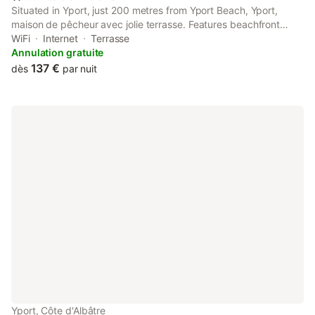
Situated in Yport, just 200 metres from Yport Beach, Yport,
maison de pêcheur avec jolie terrasse. Features beachfront
accommodation with a private beach area, a terrace and free
WiFi
Internet
Terrasse
WiFi.
Annulation gratuite
137 €
dès
par nuit
Yport, Côte d'Albâtre