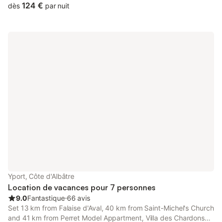
de la plage et 100 m des commerces. La maison sur 3 niveaux
124 €
dès
par nuit
dispose de 2 chambres avec lits doubles, une chambre avec 2
lits simples et une chambre avec lit double d'appoint.
Yport, Côte d'Albâtre
Location de vacances pour 7 personnes
9.0
Fantastique
⋅
66 avis
Set 13 km from Falaise d'Aval, 40 km from Saint-Michel's Church
and 41 km from Perret Model Appartment, Villa des Chardons