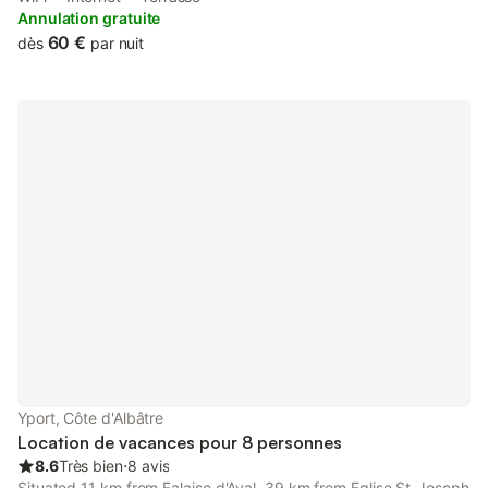
the holiday home for the convenience of those who stay.
Annulation gratuite
60 €
dès
par nuit
Yport, Côte d'Albâtre
Location de vacances pour 8 personnes
8.6
Très bien
⋅
8 avis
Situated 11 km from Falaise d'Aval, 39 km from Eglise St-Joseph