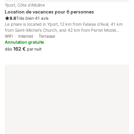
Yport, Côte d'Albâtre
Location de vacances pour 6 personnes
8.6
Très bien
⋅
41 avis
Le phare is located in Yport, 12 km from Falaise d'Aval, 41 km
from Saint-Michel's Church, and 42 km from Perret Model
Appartment. This beachfront property offers access to a
WiFi
Internet
Terrasse
terrace and free WiFi.
Annulation gratuite
162 €
dès
par nuit