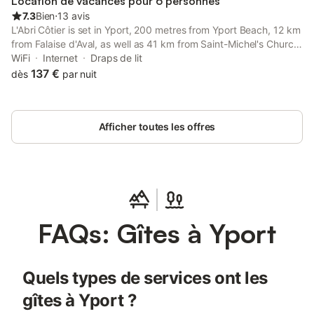
Location de vacances pour 6 personnes
7.3
Bien
⋅
13 avis
L'Abri Côtier is set in Yport, 200 metres from Yport Beach, 12 km
from Falaise d'Aval, as well as 41 km from Saint-Michel's Church.
The property is situated 42 km from Perret Model Appartment,
WiFi
Internet
Draps de lit
43 km from Le Volcan and 43 km from Eglise St-Joseph.
137 €
dès
par nuit
Afficher toutes les offres
FAQs: Gîtes à Yport
Quels types de services ont les
gîtes à Yport ?