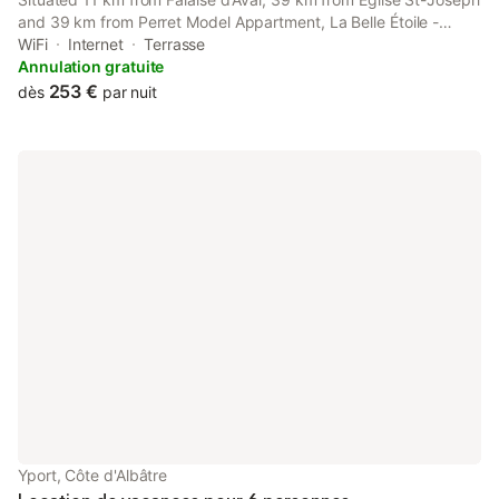
and 39 km from Perret Model Appartment, La Belle Étoile -
Maison de campagne - 8 pers provides accommodation set in
WiFi
Internet
Terrasse
Yport.
Annulation gratuite
253 €
dès
par nuit
Yport, Côte d'Albâtre