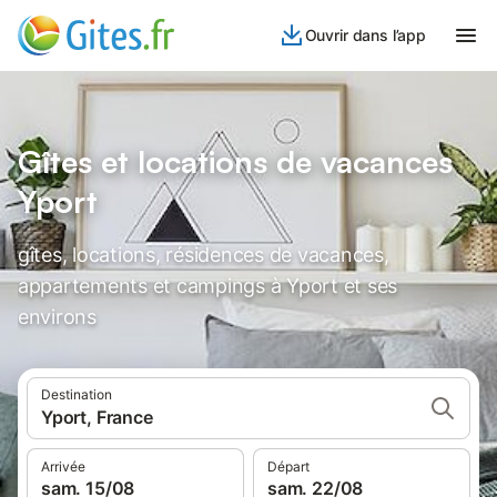
Ouvrir dans l’app
Gîtes et locations de vacances
Yport
gîtes, locations, résidences de vacances,
appartements et campings à Yport et ses
environs
Destination
Yport, France
Arrivée
Départ
sam. 15/08
sam. 22/08