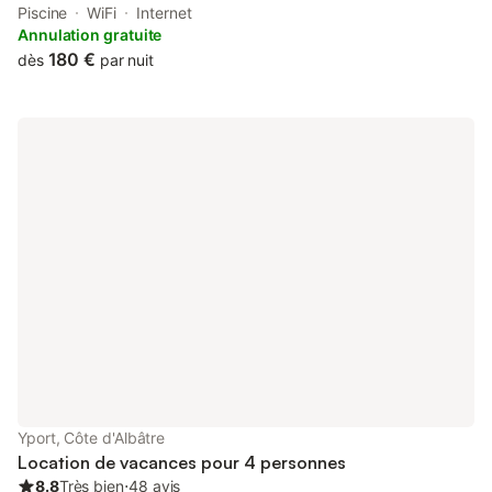
features accommodation located in Yport. This property offers
Piscine
WiFi
Internet
access to a terrace, free private parking and free WiFi.
Annulation gratuite
180 €
dès
par nuit
Yport, Côte d'Albâtre
Location de vacances pour 4 personnes
8.8
Très bien
⋅
48 avis