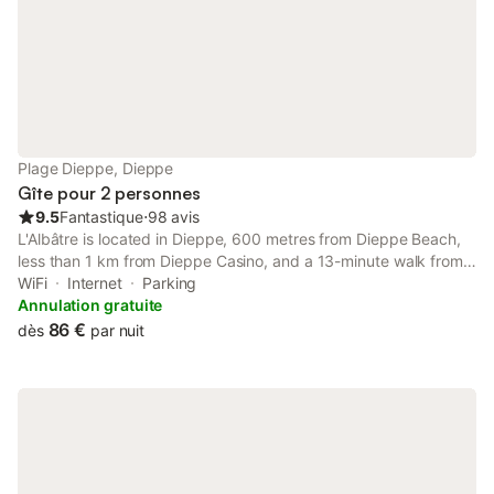
Plage Dieppe, Dieppe
Gîte pour 2 personnes
9.5
Fantastique
⋅
98 avis
L'Albâtre is located in Dieppe, 600 metres from Dieppe Beach,
less than 1 km from Dieppe Casino, and a 13-minute walk from
Train Station of Dieppe. This beachfront property offers access
WiFi
Internet
Parking
to a balcony.
Annulation gratuite
86 €
dès
par nuit