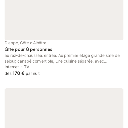
Dieppe, Côte d'Albâtre
Gîte pour 8 personnes
au rez-de-chaussée, entrée. Au premier étage grande salle de
séjour, canapé convertible, Une cuisine séparée, avec
réfrigérateur, congélateur, plaques induction, cafetière, lave
Internet
TV
linge, sèche linge. WC séparé, salle de douche. Au deuxième
170 €
dès
par nuit
étage, 3 chambres, Chambre Gustave, 1 lit 1,60 m, 2 fauteuils, 1
commode, penderie, rangement. Chambre Jeanne, ambiance
romantique, 1 lit 1.40, commode, fauteuil. Chambre marine, 2 lit
0,90 m écritoire, penderie, WC, séparé, salle de douche