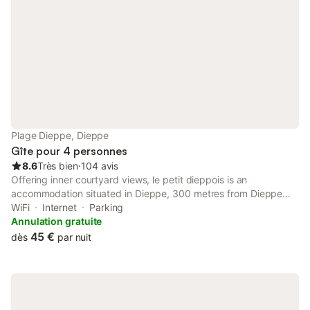
Plage Dieppe, Dieppe
Gîte pour 4 personnes
8.6
Très bien
⋅
104 avis
Offering inner courtyard views, le petit dieppois is an
accommodation situated in Dieppe, 300 metres from Dieppe
Casino and less than 1 km from Train Station of Dieppe. The
WiFi
Internet
Parking
property is around 1.
Annulation gratuite
45 €
dès
par nuit