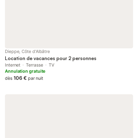
séparément. Une machine à laver est disponible dans un
espace annexe, appréciable pour les séjours prolongés ou les
retours de plage. À l’extérieur, la petite cour privative fleurie
apporte beaucoup de charme au gîte. Bordée d’hortensias et de
plantations colorées, elle permet de profiter d’un coin détente
au calme avec table, chaises de jardin et barbecue. Le
stationnement est possible dans la cour, un avantage
appréciable pour séjourner à Dieppe en toute tranquillité. Le
Dieppe, Côte d'Albâtre
golf de Dieppe se situe à seulement 800 m, tandis que le
Location de vacances pour 2 personnes
belvédère, à 2 km, offre une vue remarquable sur la côte nor
Internet
Terrasse
TV
Annulation gratuite
106 €
dès
par nuit