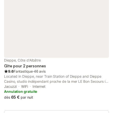
Dieppe, Côte d'Albâtre
Gîte pour 2 personnes
9.6
Fantastique
⋅
46 avis
Located in Dieppe, near Train Station of Dieppe and Dieppe
Casino, studio indépendant proche de la mer LE Bon Secours is
a recently renovated property, featuring, a garden and
Jacuzzi
WiFi
Internet
barbecue facilities.
Annulation gratuite
65 €
dès
par nuit