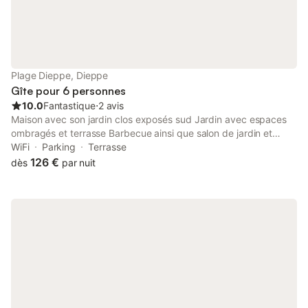
Plage Dieppe, Dieppe
Gîte pour 6 personnes
10.0
Fantastique
⋅
2 avis
Maison avec son jardin clos exposés sud Jardin avec espaces
ombragés et terrasse Barbecue ainsi que salon de jardin et
transats, parasols Plantes aromatiques pour la cuisine Le gîte
WiFi
Parking
Terrasse
est dans une venelle piétonne Au calme et à 15 min à pieds de
126 €
dès
par nuit
la plage et du centre ville. Point de vue sur les Falaises De la
mer à 5 min à pieds Le gîte est équipé pour les bébés et Petits
enfants. nous mettons le linge de maison à disposition (lits faits)
linge de toilette et tapis douche ainsi que torchons et essuies
mains pour un supplément de 20 € par personne