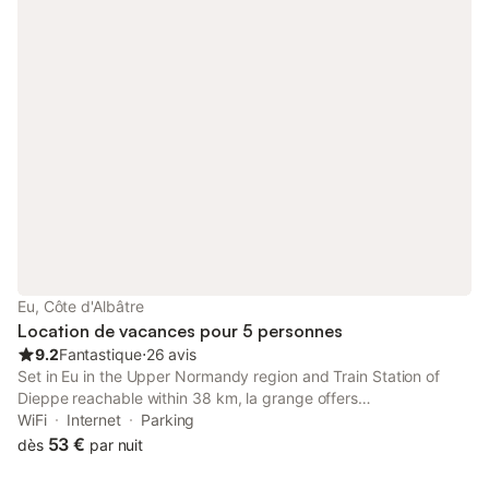
Eu, Côte d'Albâtre
Location de vacances pour 5 personnes
9.2
Fantastique
⋅
26 avis
Set in Eu in the Upper Normandy region and Train Station of
Dieppe reachable within 38 km, la grange offers
accommodation with free WiFi, barbecue facilities, a garden and
WiFi
Internet
Parking
free private parking.
53 €
dès
par nuit