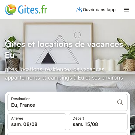
Ouvrir dans l’app
Gîtes et locations de vacances
Eu
gîtes, locations, résidences de vacances,
appartements et campings à Eu et ses environs
Destination
Eu, France
Arrivée
Départ
sam. 08/08
sam. 15/08