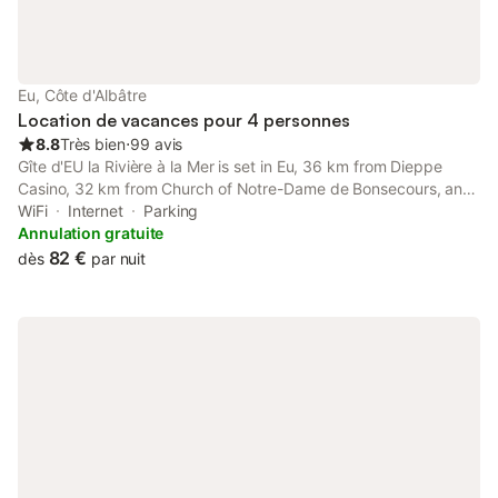
Eu, Côte d'Albâtre
Location de vacances pour 4 personnes
8.8
Très bien
⋅
99 avis
Gîte d'EU la Rivière à la Mer is set in Eu, 36 km from Dieppe
Casino, 32 km from Church of Notre-Dame de Bonsecours, and
34 km from Dieppe Port.
WiFi
Internet
Parking
Annulation gratuite
82 €
dès
par nuit