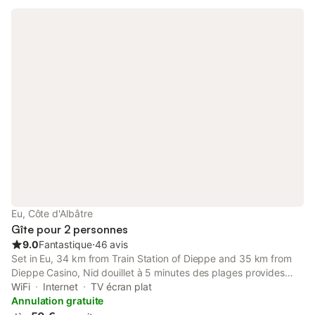
Eu, Côte d'Albâtre
Gîte pour 2 personnes
9.0
Fantastique
⋅
46 avis
Set in Eu, 34 km from Train Station of Dieppe and 35 km from
Dieppe Casino, Nid douillet à 5 minutes des plages provides
accommodation with amenities such as free WiFi and a flat-
WiFi
Internet
TV écran plat
screen TV.
Annulation gratuite