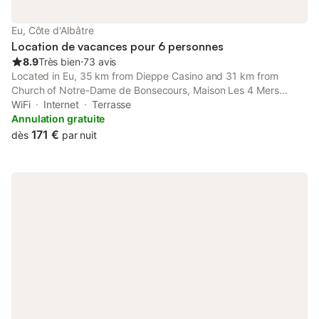
Eu, Côte d'Albâtre
Location de vacances pour 6 personnes
8.9
Très bien
⋅
73 avis
Located in Eu, 35 km from Dieppe Casino and 31 km from
Church of Notre-Dame de Bonsecours, Maison Les 4 Mers
offers air conditioning. It is set 33 km from Dieppe Port and
WiFi
Internet
Terrasse
provides a concierge service.
Annulation gratuite
171 €
dès
par nuit