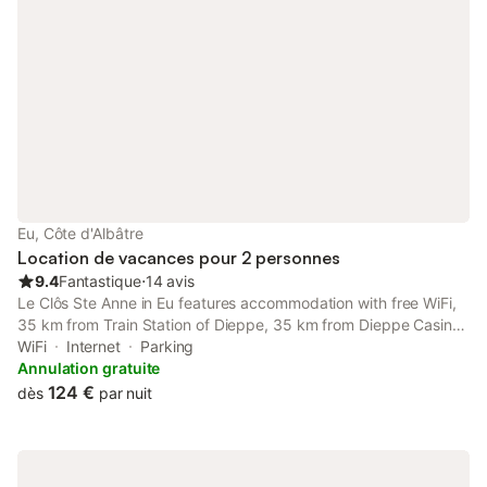
Eu, Côte d'Albâtre
Location de vacances pour 2 personnes
9.4
Fantastique
⋅
14 avis
Le Clôs Ste Anne in Eu features accommodation with free WiFi,
35 km from Train Station of Dieppe, 35 km from Dieppe Casino
and 31 km from Church of Notre-Dame de Bonsecours.
WiFi
Internet
Parking
Annulation gratuite
124 €
dès
par nuit