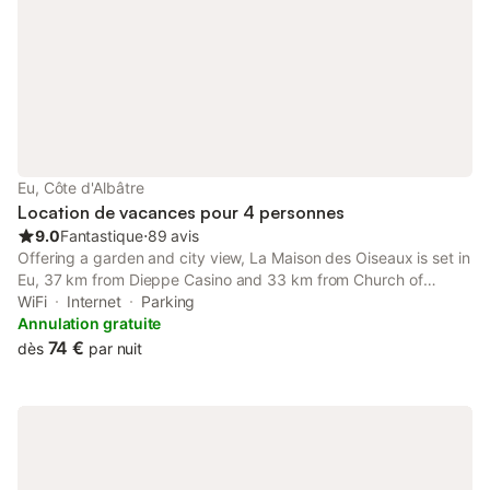
Eu, Côte d'Albâtre
Location de vacances pour 4 personnes
9.0
Fantastique
⋅
89 avis
Offering a garden and city view, La Maison des Oiseaux is set in
Eu, 37 km from Dieppe Casino and 33 km from Church of
Notre-Dame de Bonsecours. This holiday home provides free
WiFi
Internet
Parking
private parking, a 24-hour front desk and free WiFi.
Annulation gratuite
74 €
dès
par nuit