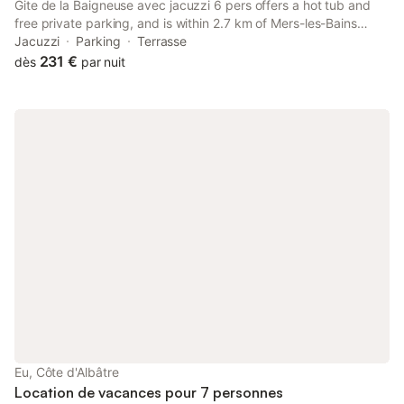
Gite de la Baigneuse avec jacuzzi 6 pers offers a hot tub and
free private parking, and is within 2.7 km of Mers-les-Bains
Beach and 37 km of Train Station of Dieppe.
Jacuzzi
Parking
Terrasse
231 €
dès
par nuit
Eu, Côte d'Albâtre
Location de vacances pour 7 personnes