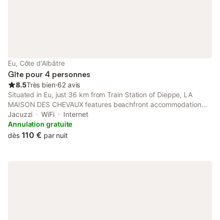
Eu, Côte d'Albâtre
Gîte pour 4 personnes
8.5
Très bien
⋅
62 avis
Situated in Eu, just 36 km from Train Station of Dieppe, LA
MAISON DES CHEVAUX features beachfront accommodation
with an open-air bath, a garden, a bar and free WiFi.
Jacuzzi
WiFi
Internet
Annulation gratuite
110 €
dès
par nuit