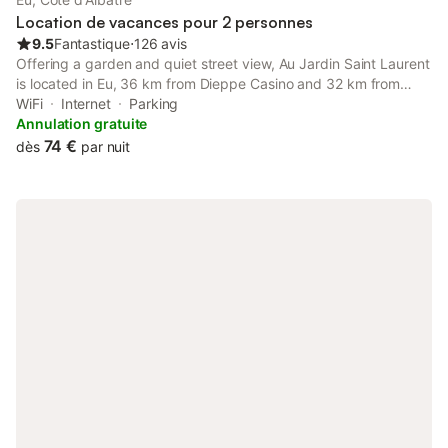
Location de vacances pour 2 personnes
9.5
Fantastique
⋅
126 avis
Offering a garden and quiet street view, Au Jardin Saint Laurent
is located in Eu, 36 km from Dieppe Casino and 32 km from
Church of Notre-Dame de Bonsecours. The property features
WiFi
Internet
Parking
garden and city views, and is 36 km from Train Station of
Annulation gratuite
Dieppe.
74 €
dès
par nuit