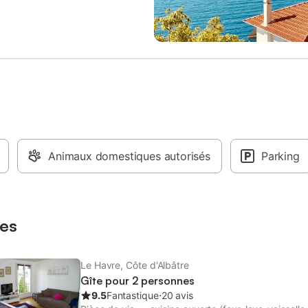
: - Une cuisine semi-ouverte
façon suivante : - Une cuisine ou
nt équipée (réfrigérateur,
entièrement équipée (réfrigérateur
ro-ondes, machine à café
lave vaisselle, four, micro-ondes
, bouilloire, etc.) vous
à café Nespresso, bouilloire, etc.
t de cuisiner de bons petits
permettant de cuisiner de bons p
Une pièce à vivre avec coin salon
plats. - Une pièce à vivre avec co
 Il dispose d'un canapé en cuir
salon/salle à manger donnant di
fortable de marque "DS-47 De
sur un balcon/terrasse équipé off
0" et d'une Smart TV Samsung. -
splendide vue mer. Elle dispose d
bre avec dressing et accès
canapé convertible de qualité en
 balcon, équipée d'un lit double
140x200cm et d'une Smart TV. - 
té en 140x200cm. - Une salle de
Animaux domestiques autorisés
parentale avec dressing, équipée
Parking
 douche de type "à l'italienne".
literie Queen Size de qualité en
és. Le logement est très
160x200cm et d'une salle de bai
 et offre une vue dégagée sur Le
douche. - Les WC sont séparés. 
 est entièrement équipé et peut
buanderie permettant de ranger 
es
r jusqu’à 2 voyageurs. Nous
affaires vient compléter ce bien
d'exception (également équipée 
mac
Le Havre, Côte d'Albâtre
Gîte pour 2 personnes
9.5
Fantastique
⋅
20 avis