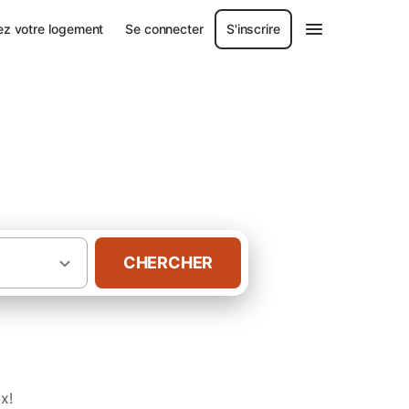
ez votre logement
Se connecter
S'inscrire
CHERCHER
·
·
mandie
Seine-Maritime
Gîtes à Le Havre
x!