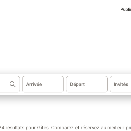
Publi
s de vacances à Le Havre
Arrivée
Départ
Invités
·
·
·
Gîtes et locations de vacances
France
Normandie
Haute-Nor
24 résultats pour Gîtes. Comparez et réservez au meilleur pri