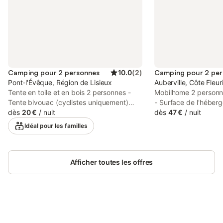
Camping pour 2 personnes
10.0
(
2
)
Camping pour 2 pe
Pont-l'Évêque, Région de Lisieux
Auberville, Côte Fleur
Tente en toile et en bois 2 personnes -
Mobilhome 2 person
Tente bivouac (cyclistes uniquement)
- Surface de l'héber
Hébergement - Nombre de pièces: 0 -
dès
20 €
/
nuit
Nombre de chambres
dès
47 €
/
nuit
Nombre de chambres: 1 - 1 chambre: 2
salles de bain: 1 - No
Idéal pour les familles
lits simples - Hébergement non fumeur
Terrasse non couverte
Équipements - Wifi: Inclus dans le prix -
double - Ancienneté 
Sans eau courante - Pas d'eau chaude -
Entre 6 et 10 ans - 
Type de cuisine: Coin cuisine - Micro-
Afficher toutes les offres
- Chauffage - Télévisi
ondes - Vaisselle et ustensiles de cuisine
prix - Type de cuisine
- Bouilloire - Pas d'évier - Pas de douche
Plaques au gaz - Mic
et sanitaires dans l'hébergement,
Réfrigérateur - Vaisse
équipements collectifs disponibles -
cuisine - Cafetière é
Linge de lit: En option payante - Couettes
toilettes: Toilettes - 
Connectez-vous et économisez
ou couvertures non inclues - Linge de
disponible - Linge de 