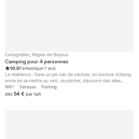
Cahagnolles, Région de Bayeux
Camping pour 4 personnes
10.0
Fantastique
⋅
1 avis
La résidence : Dans un joli coin de verdure, en bordure d'étang,
envie de se mettre au vert, de pêcher, découvrir des sites
connus ou moins connus de la région, ou simplement se
WiFi
Terrasse
Parking
reposer... La Normandie Côté campagne, avec son bocage et
54 €
dès
par nuit
ses chemins creux. A proximité des plages du débarquement,
et à 1 heure du Mont Saint Michel Le logement :
GénéralSuperficiesSuperficie totale (en m²) :
16AnciennetéAnnée du locatif :
2016SituationQuartiercalmeProche
sanitairesOmbragéExpositionSudInformations
supplémentairesHébergement fumeur : nonAccès handicapé :