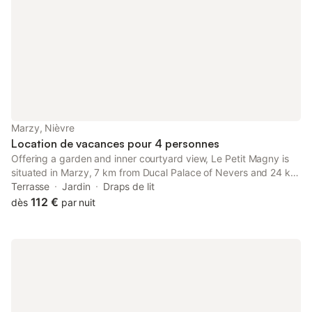
Marzy, Nièvre
Location de vacances pour 4 personnes
Offering a garden and inner courtyard view, Le Petit Magny is
situated in Marzy, 7 km from Ducal Palace of Nevers and 24 km
from Circuit Nevers Magny Cours. This property offers access
Terrasse
Jardin
Draps de lit
to a terrace and free private parking.
112 €
dès
par nuit