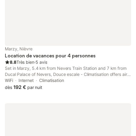
terrasse avec barbecue et mobilier de jardin. La maison offre
une vue sur le jardin et la rue calme. À proximité, vous trouverez
le centre-ville à 300 m et Marzy à 200 m. La région propose
diverses activités, notamment la randonnée, le canoë,
l'équitation, la pêche et un parcours de golf à moins de 3 km.
Un court de tennis, une aire de jeux pour enfants et un bain à
remous sont également accessibles à proximité pour vos loisirs.
Marzy, Nièvre
Location de vacances pour 4 personnes
8.8
Très bien
⋅
5 avis
Set in Marzy, 5.4 km from Nevers Train Station and 7 km from
Ducal Palace of Nevers, Douce escale - Climatisation offers air
conditioning. This property offers access to a terrace and free
WiFi
Internet
Climatisation
private parking.
192 €
dès
par nuit