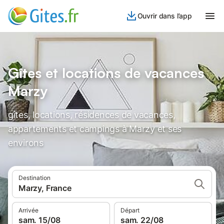
Ouvrir dans l’app
Gîtes et locations de vacances
Marzy
gîtes, locations, résidences de vacances,
appartements et campings à Marzy et ses
environs
Destination
Marzy, France
Arrivée
Départ
sam. 15/08
sam. 22/08